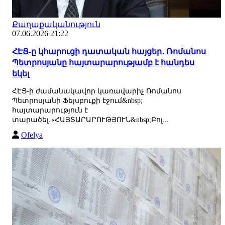
Քաղաքականություն
07.06.2026 21:22
ՀԷՑ-ը կհարուցի դատական հայցեր․ Ռոմանոս
Պետրոսյանը հայտարարությամբ է հանդես
եկել
ՀԷՑ-ի ժամանակավոր կառավարիչ Ռոմանոս
Պետրոսյանի Ֆեյսբուքի էջում&nbsp;
հայտարարություն է
տարածել․«ՀԱՅՏԱՐԱՐՈՒԹՅՈՒՆ&nbsp;Բոլ...
Ofelya