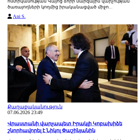
ոստիկանության Վայոց ձորի մարզային վարչության
ծառայողների կողմից իրականացված միջո...
Ani S.
Քաղաքականություն
07.06.2026 23:49
Վրաստանի վարչապետ Իրակլի Կոբախիձե
շնորհավորել է Նիկոլ Փաշինյանին