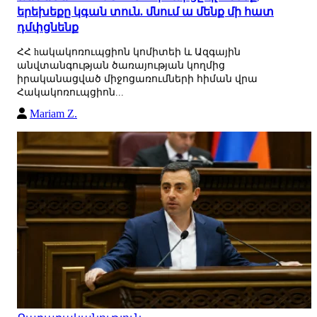
երեխեքը կգան տուն. մնում ա մենք մի հատ
դմփցնենք
ՀՀ hակակոռուպցիոն կոմիտեի և Ազգային
անվտանգության ծառայության կողմից
իրականացված միջոցառումների հիման վրա
Հակակոռուպցիոն...
Mariam Z.