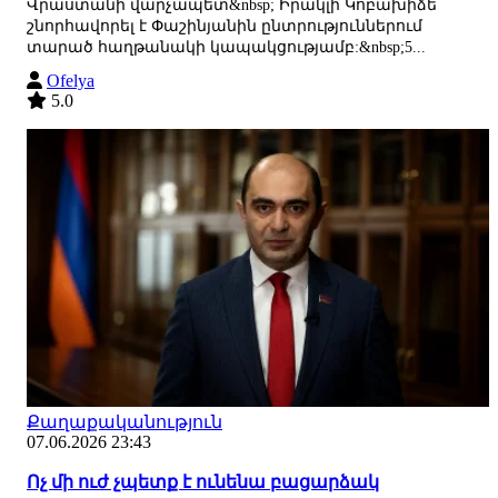
Վրաստանի վարչապետ&nbsp; Իրակլի Կոբախիձե
շնորհավորել է Փաշինյանին ընտրություններում
տարած հաղթանակի կապակցությամբ:&nbsp;5...
Ofelya
5.0
Քաղաքականություն
07.06.2026 23:43
Ոչ մի ուժ չպետք է ունենա բացարձակ