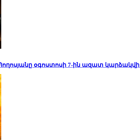
Պողոսյանը օգոստոսի 7-ին ազատ կարձակվի