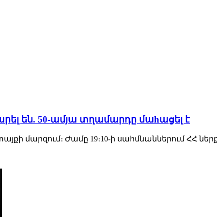
լ են. 50-ամյա տղամարդը մաhացել է
Կոտայքի մարզում։ Ժամը 19։10-ի սահմնաններում ՀՀ նե