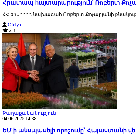
Հրատապ հայտարարություն՝ Ռոբերտ Քոչա
ՀՀ երկրորդ նախագահ Ռոբերտ Քոչարյանի բնակությա
Ofelya
2.3
Քաղաքականություն
04.06.2026 14:38
ԵՄ-ի անսպասելի որոշումը՝ Հայաստանի վ