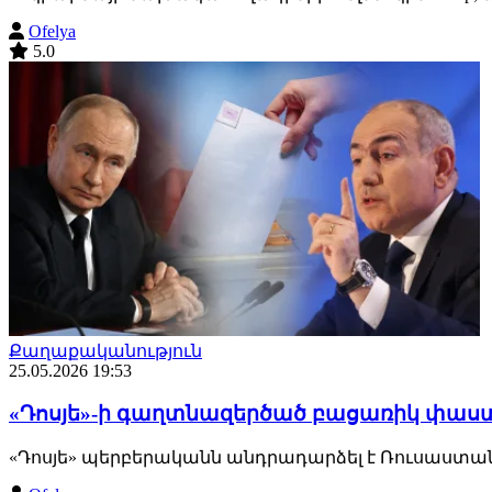
Ofelya
5.0
Քաղաքականություն
25.05.2026 19:53
«Դոսյե»-ի գաղտնազերծած բացառիկ փաստա
«Դոսյե» պերբերականն անդրադարձել է Ռուսաստանի 