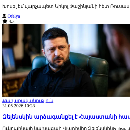
Խոսել եմ վարչապետ Նիկոլ Փաշինյանի հետ Ռուսա
Ofelya
4.3
Քաղաքականություն
31.05.2026 10:28
Զելենսկին արձագանքել է Հայաստանի հաս
Ուկրաինայի նախագահ Վլադիմիր Զելենսկին&nbsp; 