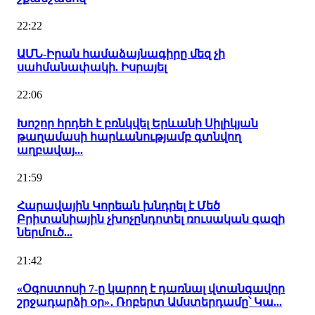
22:22
ԱՄՆ-Իրան համաձայնագիրը մեզ չի
սահմանափակի. Իսրայել
22:06
Խոշոր հրդեհ է բռնկվել Երևանի Սիլիկյան
թաղամասի հարևանությամբ գտնվող
աղբավայ...
21:59
Հարավային Կորեան խնդրել է Մեծ
Բրիտանիային չխոչընդոտել ռուսական գազի
ներմուծ...
21:42
«Օգոստոսի 7-ը կարող է դառնալ վտանգավոր
շրջադարձի օր»․ Ռոբերտ Ամստերդամը՝ Կա...