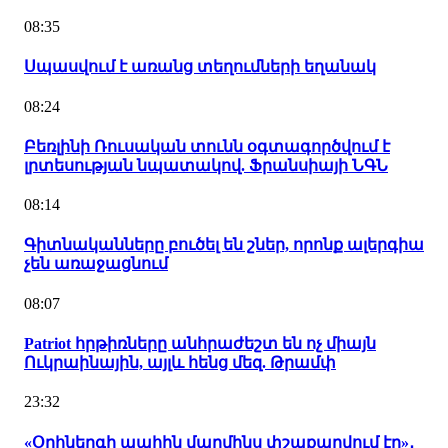
08:35
Սպասվում է առանց տեղումների եղանակ
08:24
Բեռլինի Ռուսական տունն օգտագործվում է
լրտեսության նպատակով. Ֆրանսիայի ՆԳՆ
08:14
Գիտնականները բուծել են շներ, որոնք ալերգիա
չեն առաջացնում
08:07
Patriot հրթիռները անհրաժեշտ են ոչ միայն
Ուկրաինային, այլև հենց մեզ. Թրամփ
23:32
«Օրհներգի պահին մարմինս փշաքաղվում էր»․