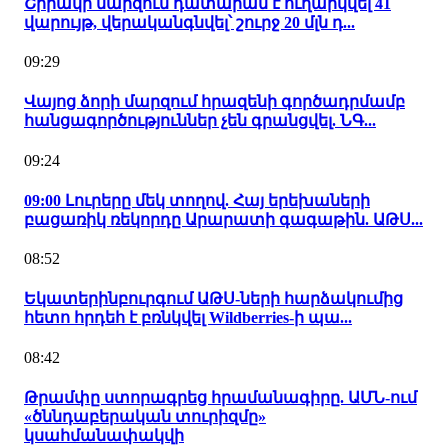
Շիրակի մարզում դատարան է ուղարկվել 41
վարույթ, վերականգնվել՝ շուրջ 20 մլն դ...
09:29
Վայոց ձորի մարզում հրազենի գործադրմամբ
հանցագործություններ չեն գրանցվել. ՆԳ...
09:24
09:00 Լուրերը մեկ տողով. Հայ երեխաների
բացառիկ ռեկորդը Արարատի գագաթին. ԱԹՍ...
08:52
Եկատերինբուրգում ԱԹՍ-ների հարձակումից
հետո հրդեհ է բռնկվել Wildberries-ի պա...
08:42
Թրամփը ստորագրեց հրամանագիրը. ԱՄՆ-ում
«ծննդաբերական տուրիզմը»
կսահմանափակվի