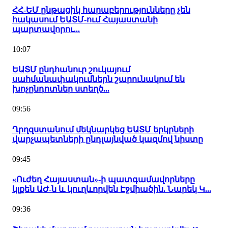
ՀՀ-ԵՄ ընթացիկ հարաբերությունները չեն
հակասում ԵԱՏՄ-ում Հայաստանի
պարտավորու...
10:07
ԵԱՏՄ ընդհանուր շուկայում
սահմանափակումներն շարունակում են
խոչընդոտներ ստեղծ...
09:56
Ղրղզստանում մեկնարկեց ԵԱՏՄ երկրների
վարչապետների ընդլայնված կազմով նիստը
09:45
«Ուժեղ Հայաստան»-ի պատգամավորները
կլքեն ԱԺ-ն և կուղևորվեն Էջմիածին. Նարեկ Կ...
09:36