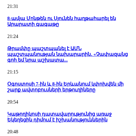
21:31
8-ամյա Մոնթեն ու Սյունեն հաղթահարել են
Արարատի գագաթը
21:24
Թրամփը պաշտպանել է ԱՄՆ
պաշտպանության նախարարին․ «Չափազանց
գոհ եմ նրա աշխատա...
21:15
Օգոստոսի 7-ին և 8-ին Երևանում կփոխվեն մի
շարք ավտոբուսների երթուղիները
20:54
Կաթողիկոսի դատավարությունից առաջ
Եկեղեցին դիմում է իշխանություններին
20:48