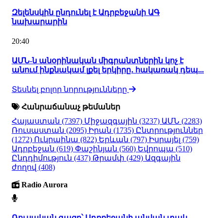
Զելենսկին ընդունել է Ադրբեջանի ԱԳ
նախարարին
20:40
ԱՄՆ-ն անօրինական միգրանտներին կոչ է
անում ինքնակամ լքել երկիրը․ հակառակ դեպ...
Տեսնել բոլոր նորությունները
Հանրաճանաչ թեմաներ
Հայաստան
(7397)
Միջազգային
(3237)
ԱՄՆ
(2283)
Ռուսաստան
(2095)
Իրան
(1735)
Ընտրություններ
(1272)
Ուկրաինա
(822)
Երևան
(797)
Իսրայել
(759)
Ադրբեջան
(619)
Փաշինյան
(560)
Եվրոպա
(510)
Ընդդիմություն
(437)
Թրամփ
(429)
Ազգային
ժողով
(408)
Radio Aurora
Ռուսական գազը՝ Ադրբեջանի անվան տակ.