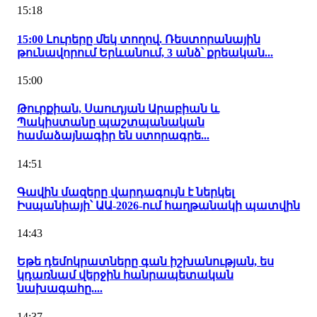
15:18
15:00 Լուրերը մեկ տողով. Ռեստորանային
թունավորում Երևանում, 3 անձ՝ քրեական...
15:00
Թուրքիան, Սաուդյան Արաբիան և
Պակիստանը պաշտպանական
համաձայնագիր են ստորագրե...
14:51
Գավին մազերը վարդագույն է ներկել
Իսպանիայի՝ ԱԱ-2026-ում հաղթանակի պատվին
14:43
Եթե դեմոկրատները գան իշխանության, ես
կդառնամ վերջին հանրապետական
նախագահը....
14:37