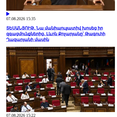
07.08.2026 15:35
ՏԵՍԱՆՅՈՒԹ․ Նա մանիպուլյատիվ խոսեց իր
զգացմունքներից․ Լևոն Քոչարյանը՝ Թագուհի
Ղազարյանի մասին
07.08.2026 15:22