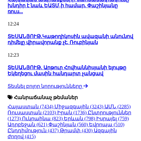
խնդիր է նաև ԵԱՏՄ-ի համար. Փաշինյանը
ռուս...
12:24
ՏԵՍԱՆՅՈՒԹ.Կաթողիկոսին ավազանի անունով
դիմելը վիրավորանք չէ. Ռուբինյան
12:23
ՏԵՍԱՆՅՈՒԹ. Արթուր Հովհաննիսյանի ելույթը
Եկեղեցու մասին հանդարտ չանցավ
Տեսնել բոլոր նորությունները
Հանրաճանաչ թեմաներ
Հայաստան
(7434)
Միջազգային
(3243)
ԱՄՆ
(2285)
Ռուսաստան
(2103)
Իրան
(1736)
Ընտրություններ
(1273)
Ուկրաինա
(823)
Երևան
(798)
Իսրայել
(759)
Ադրբեջան
(621)
Փաշինյան
(560)
Եվրոպա
(510)
Ընդդիմություն
(437)
Թրամփ
(430)
Ազգային
ժողով
(415)