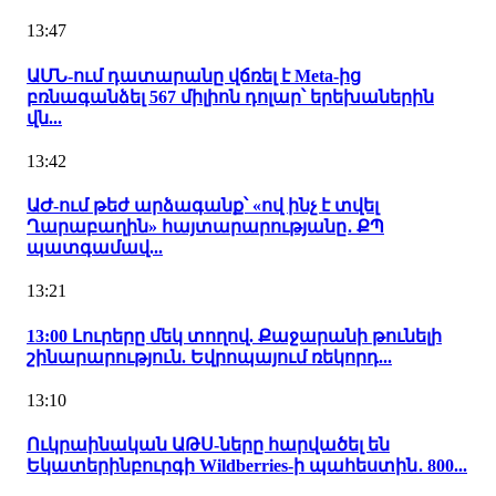
13:47
ԱՄՆ-ում դատարանը վճռել է Meta-ից
բռնագանձել 567 միլիոն դոլար՝ երեխաներին
վն...
13:42
ԱԺ-ում թեժ արձագանք՝ «ով ինչ է տվել
Ղարաբաղին» հայտարարությանը․ ՔՊ
պատգամավ...
13:21
13:00 Լուրերը մեկ տողով. Քաջարանի թունելի
շինարարություն. Եվրոպայում ռեկորդ...
13:10
Ուկրաինական ԱԹՍ-ները հարվածել են
Եկատերինբուրգի Wildberries-ի պահեստին․ 800...