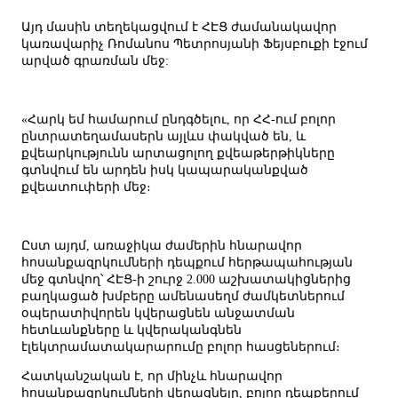
Այդ մասին տեղեկացվում է ՀԷՑ ժամանակավոր
կառավարիչ Ռոմանոս Պետրոսյանի Ֆեյսբուքի էջում
արված գրառման մեջ:
«Հարկ եմ համարում ընդգծելու, որ ՀՀ-ում բոլոր
ընտրատեղամասերն այլևս փակված են, և
քվեարկությունն արտացոլող քվեաթերթիկները
գտնվում են արդեն իսկ կապարականքված
քվեատուփերի մեջ։
Ըստ այդմ, առաջիկա ժամերին հնարավոր
հոսանքազրկումների դեպքում հերթապահության
մեջ գտնվող՝ ՀԷՑ-ի շուրջ 2.000 աշխատակիցներից
բաղկացած խմբերը ամենասեղմ ժամկետներում
օպերատիվորեն կվերացնեն անջատման
հետևանքները և կվերականգնեն
էլեկտրամատակարարումը բոլոր հասցեներում։
Հատկանշական է, որ մինչև հնարավոր
հոսանքազրկումների վերացնելը, բոլոր դեպքերում