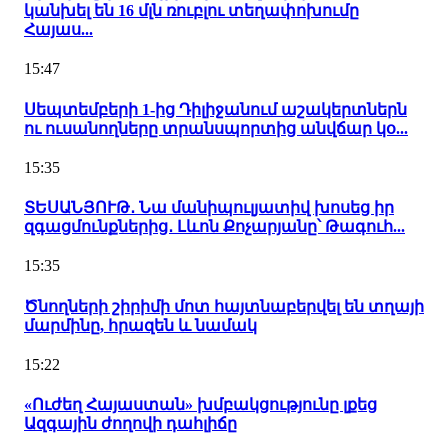
կանխել են 16 մլն ռուբլու տեղափոխումը
Հայաս...
15:47
Սեպտեմբերի 1-ից Դիլիջանում աշակերտներն
ու ուսանողները տրանսպորտից անվճար կօ...
15:35
ՏԵՍԱՆՅՈՒԹ․ Նա մանիպուլյատիվ խոսեց իր
զգացմունքներից․ Լևոն Քոչարյանը՝ Թագուհ...
15:35
Ծնողների շիրիմի մոտ հայտնաբերվել են տղայի
մարմինը, հրազեն և նամակ
15:22
«Ուժեղ Հայաստան» խմբակցությունը լքեց
Ազգային ժողովի դահլիճը