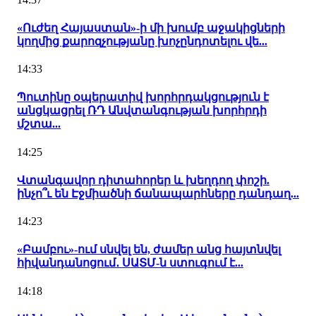
«Ուժեղ Հայաստան»-ի մի խումբ աջակիցների
կողմից քարոզչությանը խոչընդոտելու վե...
14:33
Պուտինը օպերատիվ խորհրդակցություն է
անցկացրել ՌԴ Անվտանգության խորհրդի
մշտա...
14:25
Վտանգավոր դիտահորեր և խեղդող փոշի.
ինչո՞ւ են Էջմիածնի ճանապարհները դանդաղ...
14:23
«Բամբու»-ում սնվել են, ժամեր անց հայտնվել
հիվանդանոցում․ ՍԱՏՄ-ն ստուգում է...
14:18