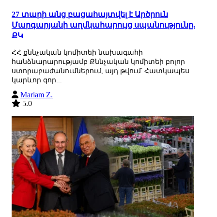
27 տարի անց բացահայտվել է Արծրուն
Մարգարյանի աղմկահարույց սպանությունը.
ՔԿ
ՀՀ քննչական կոմիտեի նախագահի
հանձնարարությամբ Քննչական կոմիտեի բոլոր
ստորաբաժանումներում, այդ թվում՝ Հատկապես
կարևոր գոր...
Mariam Z.
5.0