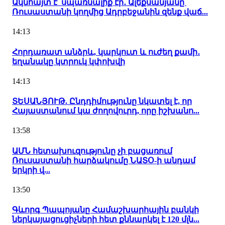
Ակնհայտ է՝ սպառնալիք էր․ Ալեքսանյանը՝
Ռուսաստանի կողմից Ադրբեջանին զենք վաճ...
14:13
Հորդառատ անձրև, կարկուտ և ուժեղ քամի․
եղանակը կտրուկ կփոխվի
14:13
ՏԵՍԱՆՅՈՒԹ. Ընդդիմությունը նկատել է, որ
Հայաստանում կա ժողովուրդ, որը իշխանո...
13:58
ԱՄՆ հետախուզությունը չի բացառում
Ռուսաստանի հարձակումը ՆԱՏՕ-ի անդամ
երկրի վ...
13:50
Գևորգ Պապոյանը Համաշխարհային բանկի
ներկայացուցիչների հետ քննարկել է 120 մլն...