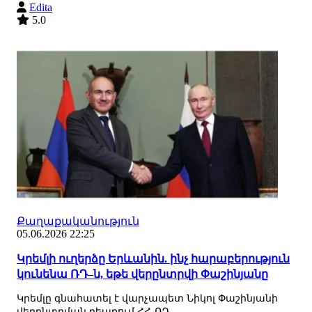
Edita
5.0
Քաղաքականություն
05.06.2026 22:25
Կրեմլի ուղերձը Երևանին. ինչ հարաբերություն
կունենա ՌԴ–ն, եթե վերընտրվի Փաշինյանը
Կրեմլը գնահատել է վարչապետ Նիկոլ Փաշինյանի
վերընտրման դեպքում ՀՀ-ՌԴ