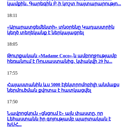
կամքին․ Գարեգին Բ-ի կոշտ հայտարարությո...
18:11
«Արարատցեմենտի» տնօրենը Կադաստրին
կեղծ տեղեկանք է ներկայացրել
18:05
Թուրքական «Madame Coco»-ն ամբողջությամբ
հեռանում է Ռուսաստանից․ կփակվի 29 խ...
17:55
Հայաստանին ևս 5000 էլեկտրոմոբիլի անմաքս
ներմուծման քվոտա է հատկացվել
17:50
Նավրոցկուն «ցնցում է» այն փաստը, որ
Լեհաստանն իր գոյությամբ պարտական է
ԽՍՀ...