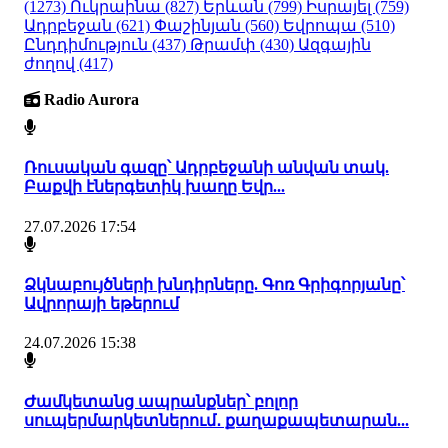
(1273)
Ուկրաինա
(827)
Երևան
(799)
Իսրայել
(759)
Ադրբեջան
(621)
Փաշինյան
(560)
Եվրոպա
(510)
Ընդդիմություն
(437)
Թրամփ
(430)
Ազգային
ժողով
(417)
Radio Aurora
Ռուսական գազը՝ Ադրբեջանի անվան տակ.
Բաքվի էներգետիկ խաղը Եվր...
27.07.2026 17:54
Ձկնաբույծների խնդիրները. Գոռ Գրիգորյանը՝
Ավրորայի եթերում
24.07.2026 15:38
Ժամկետանց ապրանքներ՝ բոլոր
սուպերմարկետներում․ քաղաքապետարան...