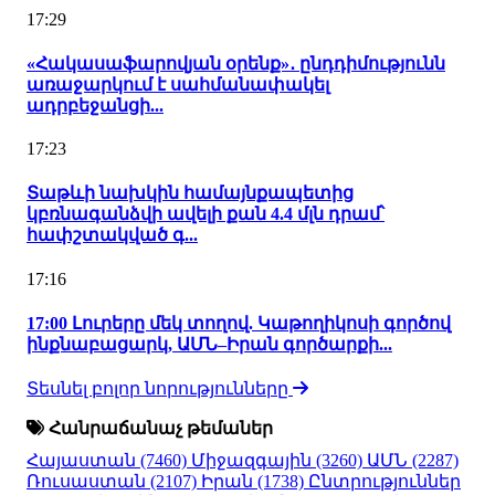
17:29
«Հակասաֆարովյան օրենք»․ ընդդիմությունն
առաջարկում է սահմանափակել
ադրբեջանցի...
17:23
Տաթևի նախկին համայնքապետից
կբռնագանձվի ավելի քան 4.4 մլն դրամ՝
հափշտակված գ...
17:16
17:00 Լուրերը մեկ տողով. Կաթողիկոսի գործով
ինքնաբացարկ, ԱՄՆ–Իրան գործարքի...
Տեսնել բոլոր նորությունները
Հանրաճանաչ թեմաներ
Հայաստան
(7460)
Միջազգային
(3260)
ԱՄՆ
(2287)
Ռուսաստան
(2107)
Իրան
(1738)
Ընտրություններ