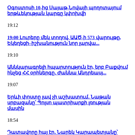
Օգոստոսի 10-ից Սայաթ-Նովայի պողոտայում
երթևեկության կարգը կփոխվի
19:12
19:00 Լուրերը մեկ տողով. ԱԱԾ-ի 573 վարույթը,
Եկեղեցի–իշխանություն նոր լարվա...
19:10
Աննկարագրելի հպարտություն էր, երբ Բաքվում
հնչեց ՀՀ օրհներգը․ Ժաննա Անդրեասյ...
19:07
Երևի փոստը լավ չի աշխատում․ Նաթան
սրբազանը՝ Պոլսո պատրիարքի լռության
մասին
18:54
Դատավորը հայ էր․ Նարեկ Կարապետյանը՝