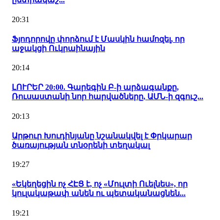
20:31
Ֆյոդորովը փորձում է Մասկին համոզել, որ
աջակցի Ուկրաինային
20:14
ԼՈՒՐԵՐ 20:00. Գարեգին Բ-ի արձագանքը,
Ռուսաստանի նոր հարվածները, ԱՄՆ-ի զգուշ...
20:13
Արթուր Խուդինյանը նշանակվել է Փրկարար
ծառայության տնօրենի տեղակալ
19:27
«Եկեղեցին ոչ ՀԷՑ է, ոչ «Մուլտի Ուելնես», որ
կուլակաթափ անեն ու պետականացնեն...
19:21