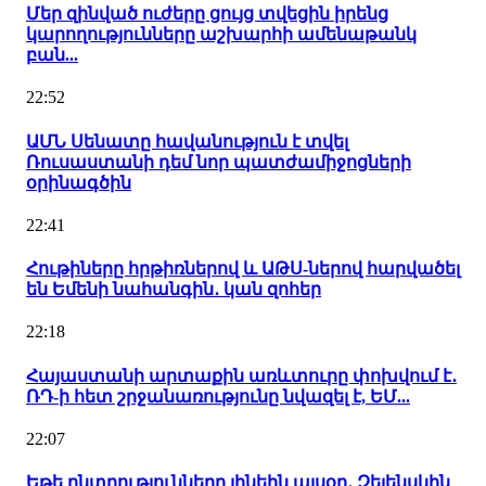
Մեր զինված ուժերը ցույց տվեցին իրենց
կարողությունները աշխարհի ամենաթանկ
բան...
22:52
ԱՄՆ Սենատը հավանություն է տվել
Ռուսաստանի դեմ նոր պատժամիջոցների
օրինագծին
22:41
Հութիները հրթիռներով և ԱԹՍ-ներով հարվածել
են Եմենի նահանգին․ կան զոհեր
22:18
Հայաստանի արտաքին առևտուրը փոխվում է․
ՌԴ-ի հետ շրջանառությունը նվազել է, ԵՄ...
22:07
Եթե ընտրությունները լինեին այսօր․ Զելենսկին