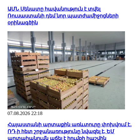
ԱՄՆ Սենատը հավանություն է տվել
Ռուսաստանի դեմ նոր պատժամիջոցների
օրինագծին
07.08.2026 22:18
Հայաստանի արտաքին առևտուրը փոխվում է․
ՌԴ-ի հետ շրջանառությունը նվազել է, ԵՄ
արտահանումն աճել է հումքի հաշվին