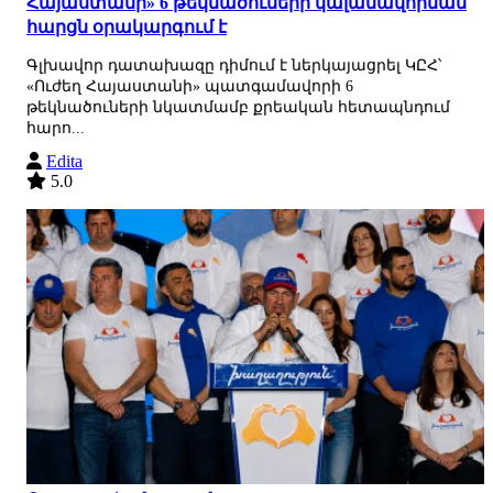
Հայաստանի» 6 թեկնածուների կալանավորման
հարցն օրակարգում է
Գլխավոր դատախազը դիմում է ներկայացրել ԿԸՀ՝
«Ուժեղ Հայաստանի» պատգամավորի 6
թեկնածուների նկատմամբ քրեական հետապնդում
հարո...
Edita
5.0