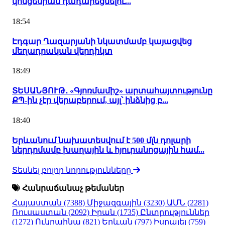
կոնցեսիան դադարեցնելու...
18:54
Էդգար Ղազարյանի նկատմամբ կայացվեց
մեղադրական վերդիկտ
18:49
ՏԵՍԱՆՅՈՒԹ․ «Գյոռմամիշ» արտահայտությունը
ՔՊ-ին չէր վերաբերում, այլ՝ ինձնից բ...
18:40
Երևանում նախատեսվում է 500 մլն դոլարի
ներդրմամբ խաղային և հյուրանոցային համ...
Տեսնել բոլոր նորությունները
Հանրաճանաչ թեմաներ
Հայաստան
(7388)
Միջազգային
(3230)
ԱՄՆ
(2281)
Ռուսաստան
(2092)
Իրան
(1735)
Ընտրություններ
(1272)
Ուկրաինա
(821)
Երևան
(797)
Իսրայել
(759)