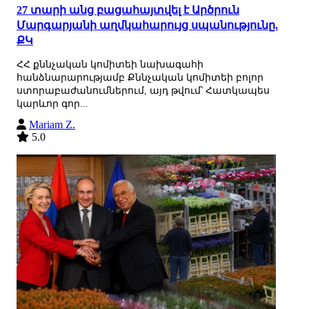
27 տարի անց բացահայտվել է Արծրուն
Մարգարյանի աղմկահարույց սպանությունը.
ՔԿ
ՀՀ քննչական կոմիտեի նախագահի
հանձնարարությամբ Քննչական կոմիտեի բոլոր
ստորաբաժանումներում, այդ թվում՝ Հատկապես
կարևոր գոր...
Mariam Z.
5.0