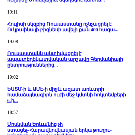
19:11
Հուլիսի սկզբից Ռուսաստանը ոչնչացրել է
Ուկրաինայի բիզնեսի ավելի քան 400 հազա...
19:08
Ռուսաստանն ակտիվացրել է
ապատեղեկատվական արշավը Գերմանիայի
ընտրություններից...
19:02
ԵԱՏՄ-ի և ԱՄԷ-ի միջև ազատ առևտրի
համաձայնագիրն ուժի մեջ կմտնի հոկտեմբերի
6-ի...
18:57
Մոսկվան Երևանից չի
ստացել«Հարավկովկասյան երկաթուղու»