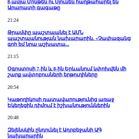
8-ամյա Մոնթեն ու Սյունեն հաղթահարել են
Արարատի գագաթը
21:24
Թրամփը պաշտպանել է ԱՄՆ
պաշտպանության նախարարին․ «Չափազանց
գոհ եմ նրա աշխատա...
21:15
Օգոստոսի 7-ին և 8-ին Երևանում կփոխվեն մի
շարք ավտոբուսների երթուղիները
20:54
Կաթողիկոսի դատավարությունից առաջ
Եկեղեցին դիմում է իշխանություններին
20:48
Զելենսկին ընդունել է Ադրբեջանի ԱԳ
նախարարին