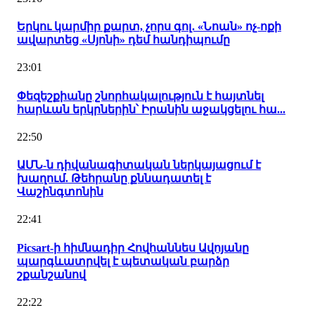
Երկու կարմիր քարտ, չորս գոլ․ «Նոան» ոչ-ոքի
ավարտեց «Սյոնի» դեմ հանդիպումը
23:01
Փեզեշքիանը շնորհակալություն է հայտնել
հարևան երկրներին՝ Իրանին աջակցելու հա...
22:50
ԱՄՆ-ն դիվանագիտական ներկայացում է
խաղում. Թեհրանը քննադատել է
Վաշինգտոնին
22:41
Picsart-ի հիմնադիր Հովհաննես Ավոյանը
պարգևատրվել է պետական բարձր
շքանշանով
22:22