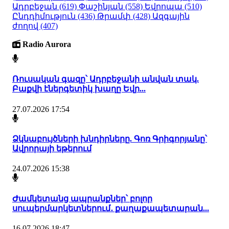
Ադրբեջան
(619)
Փաշինյան
(558)
Եվրոպա
(510)
Ընդդիմություն
(436)
Թրամփ
(428)
Ազգային
ժողով
(407)
Radio Aurora
Ռուսական գազը՝ Ադրբեջանի անվան տակ.
Բաքվի էներգետիկ խաղը Եվր...
27.07.2026 17:54
Ձկնաբույծների խնդիրները. Գոռ Գրիգորյանը՝
Ավրորայի եթերում
24.07.2026 15:38
Ժամկետանց ապրանքներ՝ բոլոր
սուպերմարկետներում․ քաղաքապետարան...
16.07.2026 18:47