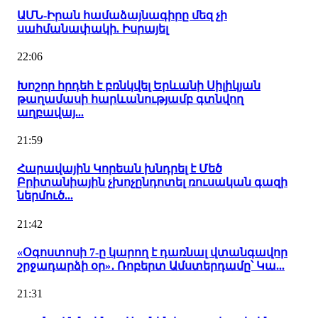
ԱՄՆ-Իրան համաձայնագիրը մեզ չի
սահմանափակի. Իսրայել
22:06
Խոշոր հրդեհ է բռնկվել Երևանի Սիլիկյան
թաղամասի հարևանությամբ գտնվող
աղբավայ...
21:59
Հարավային Կորեան խնդրել է Մեծ
Բրիտանիային չխոչընդոտել ռուսական գազի
ներմուծ...
21:42
«Օգոստոսի 7-ը կարող է դառնալ վտանգավոր
շրջադարձի օր»․ Ռոբերտ Ամստերդամը՝ Կա...
21:31