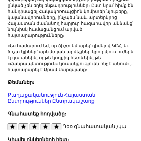
ընկած չեն եղել ենթադրություններ։ Ըստ նրա՝ հիմք են
հանդիսացել Հակակոռուպցիոն կոմիտեի նյութերը,
կալանավորումները, ինչպես նաև արտերկրից
Հայաստան ժամանող հարյուր հազարավոր անձանց՝
նույնիսկ համացանցում արված
հայտարարությունները։
«Ես համարում եմ, որ ճիշտ եմ արել՝ դիմելով ԿԸՀ, եւ
ճիշտ կլիներ՝ արևմտյան արժեքներ կրող մյուս ուժերն
էլ դա անեին, ոչ թե կողքից հետևեին, թե
«Հանրապետություն» կուսակցությունն ինչ է անում»,-
հայտարարել է Արամ Սարգսյանը։
Թեմաներ:
Քաղաքականություն
Հայաստան
Ընտրություններ
Ընտրակաշառք
Գնահատեք հոդվածը:
Դեռ գնահատական չկա
Կիսվել ընկերների հետ: