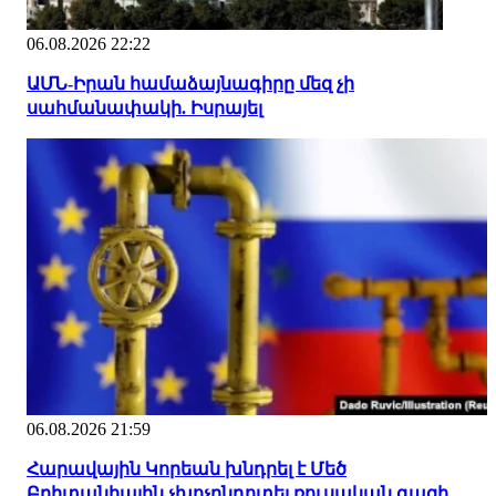
06.08.2026 22:22
ԱՄՆ-Իրան համաձայնագիրը մեզ չի
սահմանափակի. Իսրայել
06.08.2026 21:59
Հարավային Կորեան խնդրել է Մեծ
Բրիտանիային չխոչընդոտել ռուսական գազի