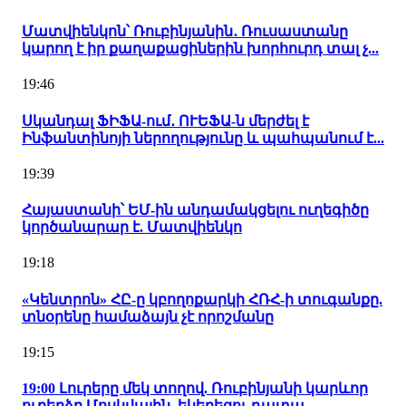
Մատվիենկոն՝ Ռուբինյանին․ Ռուսաստանը
կարող է իր քաղաքացիներին խորհուրդ տալ չ...
19:46
Սկանդալ ՖԻՖԱ-ում․ ՈՒԵՖԱ-ն մերժել է
Ինֆանտինոյի ներողությունը և պահպանում է...
19:39
Հայաստանի՝ ԵՄ-ին անդամակցելու ուղեգիծը
կործանարար է. Մատվիենկո
19:18
«Կենտրոն» ՀԸ-ը կբողոքարկի ՀՌՀ-ի տուգանքը.
տնօրենը համաձայն չէ որոշմանը
19:15
19:00 Լուրերը մեկ տողով. Ռուբինյանի կարևոր
ուղերձը Մոսկվային, եկեղեցու դատա...