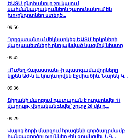
ԵԱՏՄ ընդհանուր շուկայում
սահմանափակումներն շարունակում են
խոչընդոտներ ստեղծ...
09:56
Ղրղզստանում մեկնարկեց ԵԱՏՄ երկրների
վարչապետների ընդլայնված կազմով նիստը
09:45
«Ուժեղ Հայաստան»-ի պատգամավորները
կլքեն ԱԺ-ն և կուղևորվեն Էջմիածին. Նարեկ Կ...
09:36
Շիրակի մարզում դատարան է ուղարկվել 41
վարույթ, վերականգնվել՝ շուրջ 20 մլն դ...
09:29
Վայոց ձորի մարզում հրազենի գործադրմամբ
հանցագործություններ չեն գրանցվել. ՆԳ...