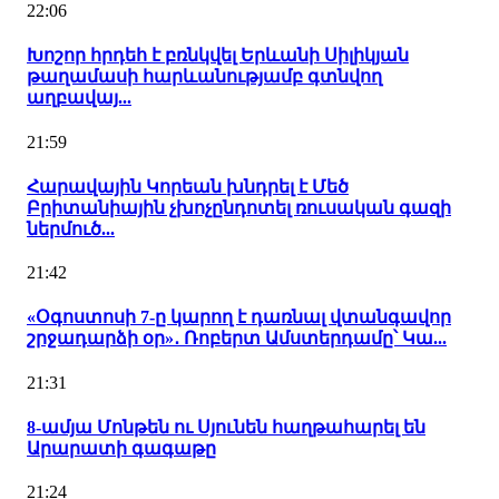
22:06
Խոշոր հրդեհ է բռնկվել Երևանի Սիլիկյան
թաղամասի հարևանությամբ գտնվող
աղբավայ...
21:59
Հարավային Կորեան խնդրել է Մեծ
Բրիտանիային չխոչընդոտել ռուսական գազի
ներմուծ...
21:42
«Օգոստոսի 7-ը կարող է դառնալ վտանգավոր
շրջադարձի օր»․ Ռոբերտ Ամստերդամը՝ Կա...
21:31
8-ամյա Մոնթեն ու Սյունեն հաղթահարել են
Արարատի գագաթը
21:24