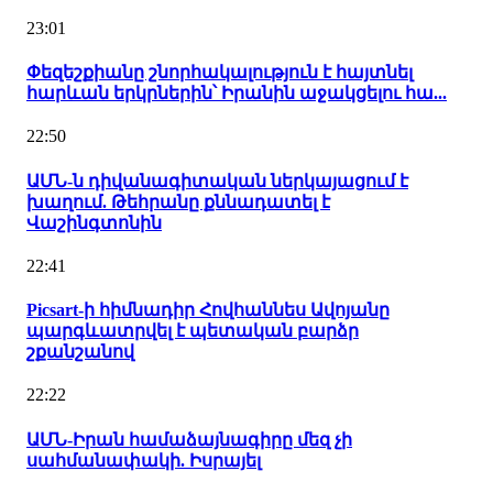
23:01
Փեզեշքիանը շնորհակալություն է հայտնել
հարևան երկրներին՝ Իրանին աջակցելու հա...
22:50
ԱՄՆ-ն դիվանագիտական ներկայացում է
խաղում. Թեհրանը քննադատել է
Վաշինգտոնին
22:41
Picsart-ի հիմնադիր Հովհաննես Ավոյանը
պարգևատրվել է պետական բարձր
շքանշանով
22:22
ԱՄՆ-Իրան համաձայնագիրը մեզ չի
սահմանափակի. Իսրայել