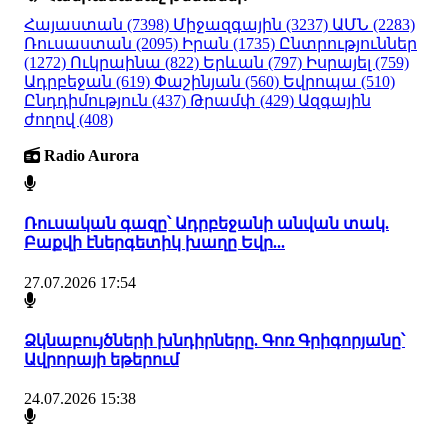
Հայաստան
(7398)
Միջազգային
(3237)
ԱՄՆ
(2283)
Ռուսաստան
(2095)
Իրան
(1735)
Ընտրություններ
(1272)
Ուկրաինա
(822)
Երևան
(797)
Իսրայել
(759)
Ադրբեջան
(619)
Փաշինյան
(560)
Եվրոպա
(510)
Ընդդիմություն
(437)
Թրամփ
(429)
Ազգային
ժողով
(408)
Radio Aurora
Ռուսական գազը՝ Ադրբեջանի անվան տակ.
Բաքվի էներգետիկ խաղը Եվր...
27.07.2026 17:54
Ձկնաբույծների խնդիրները. Գոռ Գրիգորյանը՝
Ավրորայի եթերում
24.07.2026 15:38