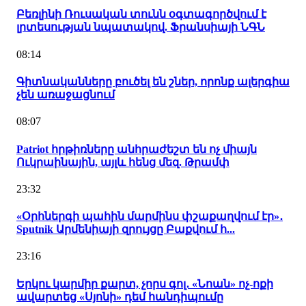
Բեռլինի Ռուսական տունն օգտագործվում է
լրտեսության նպատակով. Ֆրանսիայի ՆԳՆ
08:14
Գիտնականները բուծել են շներ, որոնք ալերգիա
չեն առաջացնում
08:07
Patriot հրթիռները անհրաժեշտ են ոչ միայն
Ուկրաինային, այլև հենց մեզ. Թրամփ
23:32
«Օրհներգի պահին մարմինս փշաքաղվում էր»․
Sputnik Արմենիայի զրույցը Բաքվում հ...
23:16
Երկու կարմիր քարտ, չորս գոլ․ «Նոան» ոչ-ոքի
ավարտեց «Սյոնի» դեմ հանդիպումը