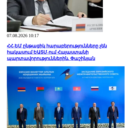
07.08.2026 10:17
ՀՀ-ԵՄ ընթացիկ հարաբերությունները չեն
հակասում ԵԱՏՄ-ում Հայաստանի
պարտավորություններին. Փաշինյան