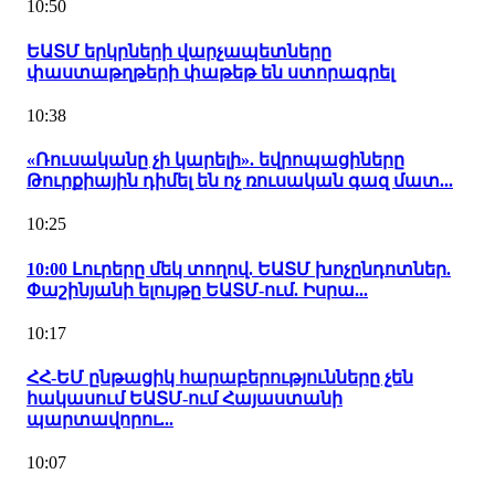
10:50
ԵԱՏՄ երկրների վարչապետները
փաստաթղթերի փաթեթ են ստորագրել
10:38
«Ռուսականը չի կարելի». եվրոպացիները
Թուրքիային դիմել են ոչ ռուսական գազ մատ...
10:25
10:00 Լուրերը մեկ տողով. ԵԱՏՄ խոչընդոտներ.
Փաշինյանի ելույթը ԵԱՏՄ-ում. Իսրա...
10:17
ՀՀ-ԵՄ ընթացիկ հարաբերությունները չեն
հակասում ԵԱՏՄ-ում Հայաստանի
պարտավորու...
10:07