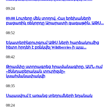
09:24
09:00 Լուրերը մեկ տողով. Հայ երեխաների
բացառիկ ռեկորդը Արարատի գագաթին. ԱԹՍ...
08:52
Եկատերինբուրգում ԱԹՍ-ների հարձակումից
հետո հրդեհ է բռնկվել Wildberries-ի պա...
08:42
Թրամփը ստորագրեց հրամանագիրը. ԱՄՆ-ում
«ծննդաբերական տուրիզմը»
կսահմանափակվի
08:35
Սպասվում է առանց տեղումների եղանակ
08:24