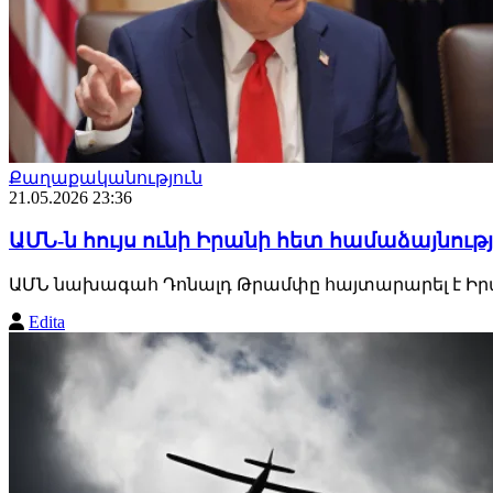
Քաղաքականություն
21.05.2026 23:36
ԱՄՆ-ն հույս ունի Իրանի հետ համաձայնու
ԱՄՆ նախագահ Դոնալդ Թրամփը հայտարարել է Իրա
Edita