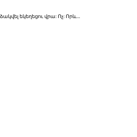
կվել եկեղեցու վրա: Ոչ: Որև...