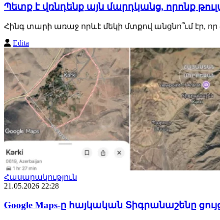
Պետք է վռնդենք այն մարդկանց, որոնք թու
Հինգ տարի առաջ որևէ մեկի մտքով անցնո՞ւմ էր, որ 
Edita
Հասարակություն
21.05.2026 22:28
Google Maps-ը հայկական Տիգրանաշենը ցու