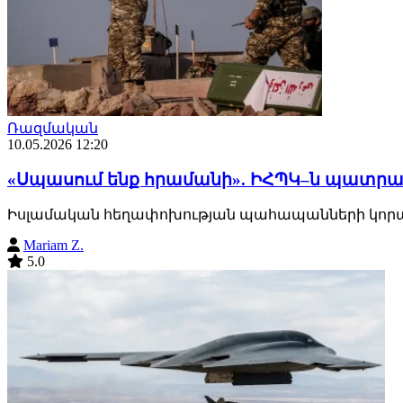
Ռազմական
10.05.2026 12:20
«Սպասում ենք հրամանի». ԻՀՊԿ–ն պատրա
Իսլամական հեղափոխության պահապանների կորպու
Mariam Z.
5.0