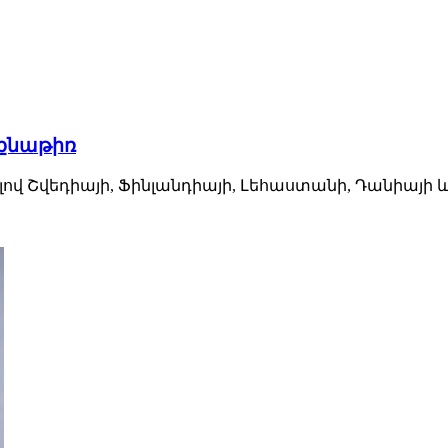
նքնաթիռ
վ Շվեդիայի, Ֆինլանդիայի, Լեհաստանի, Դանիայի և Ռ