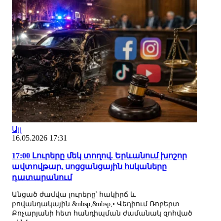
Այլ
16.05.2026 17:31
17:00 Լուրերը մեկ տողով. Երևանում խոշոր
ավտովթար, սոցցանցային հսկաները
դատարանում
Անցած ժամվա լուրերը՝ հակիրճ և
բովանդակային.&nbsp;&nbsp;• Վեդիում Ռոբերտ
Քոչարյանի հետ հանդիպման ժամանակ զոհված