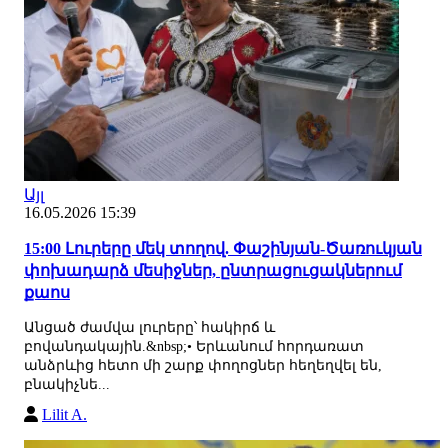
Այլ
16.05.2026 15:39
15:00 Լուրերը մեկ տողով. Փաշինյան-Ծառուկյան
փոխադարձ մեսիջներ, ընտրացուցակներում
քաոս
Անցած ժամվա լուրերը՝ հակիրճ և
բովանդակային.&nbsp;• Երևանում հորդառատ
անձրևից հետո մի շարք փողոցներ հեղեղվել են,
բնակիչնե...
Lilit A.