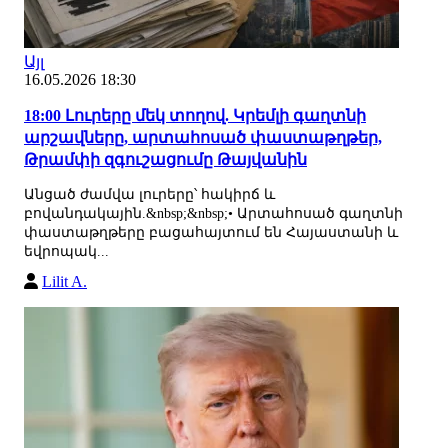
Այլ
16.05.2026 18:30
18:00 Լուրերը մեկ տողով. Կրեմլի գաղտնի
արշավները, արտահոսած փաստաթղթեր,
Թրամփի զգուշացումը Թայվանին
Անցած ժամվա լուրերը՝ հակիրճ և
բովանդակային.&nbsp;&nbsp;• Արտահոսած գաղտնի
փաստաթղթերը բացահայտում են Հայաստանի և
եվրոպակ...
Lilit A.