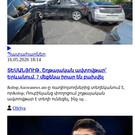
Պատահարներ
16.05.2026 18:14
ՏԵՍԱՆՅՈՒԹ․ Շղթայական ավտովթար՝
Երևանում․ 7 մեքենա իրար են բախվել
&nbsp;Auroranews.am-ը ռադիոլսողներից տեղեկանում է,
որ&nbsp; Ռուբինյանց փողոցում շղթայական
ավտովթար է տեղի ունեցել, ինչ պ...
Ofelya