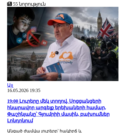
55 նորություն
Այլ
16.05.2026 19:35
19:00 Լուրերը մեկ տողով. Սոցցանցերի
հնարավոր արգելք երեխաների համար,
Փաշինյանը՝ Գյումրիի մասին, բախումներ
Լոնդոնում
Անցած ժամվա լուրերը՝ հակիրճ և