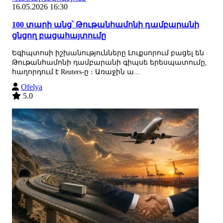
16.05.2026 16:30
100 տարի անց՝ Թութանհամոնի դամբարանի
ցնցող բացահայտումը
Եգիպտոսի իշխանությունները Լուքսորում բացել են
Թութանհամոնի դամբարանի գիպսե երեսպատումը,
հաղորդում է Reuters-ը ։ Առաջին ա...
Ofelya
5.0