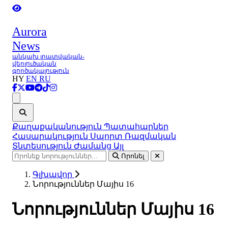
Aurora
News
անկախ լրատվական-
վերլուծական
գործակալություն
HY
EN
RU
Ցանկ
Քաղաքականություն
Պատահարներ
Հասարակություն
Սպորտ
Ռազմական
Տնտեսություն
Ժամանց
Այլ
Որոնել
Գլխավոր
Նորություններ Մայիս 16
Նորություններ Մայիս 16