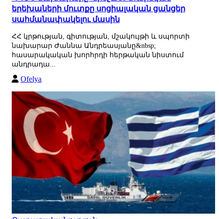
երեխաների մուտքը սոցիալական ցանցեր
սահմանափակելու մասին
ՀՀ կրթության, գիտության, մշակույթի և սպորտի
նախարար Ժաննա Անդրեասյանը&nbsp;
հասարակական խորհրդի հերթական նիստում
անդրադա...
Ofelya