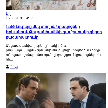
Այլ
16.05.2026 14:17
14:00 Լուրերը մեկ տողով. Կրակոցներ
Երևանում, Թութանհամոնի դամբարանի ցնցող
բացահայտումը
Անցած ժամվա լուրերը՝ հակիրճ և
բովանդակային.•Երևանի Փարպեցի փողոցում տեղի
ունեցած վիճաբանության ընթացքում կրակոցներ են
հն...
Julya