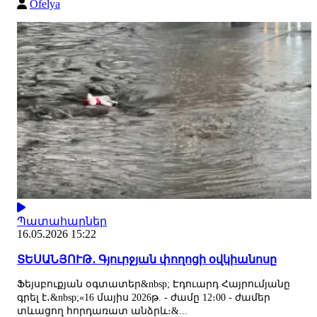
Ofelya
Պատահարներ
16.05.2026 15:22
ՏԵՍԱՆՅՈՒԹ․ Գյուրջյան փողոցի օվկիանոսը
Ֆեյսբուքյան օգտատեր&nbsp; Էդուարդ Հայրումյանը
գրել է․&nbsp;«16 մայիս 2026թ. - ժամը 12։00 - ժամեր
տևացող հորդառատ անձրև։&...