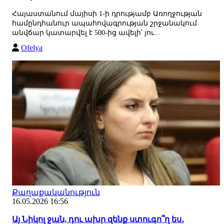
Հայաստանում մայիսի 1-ի դրությամբ Առողջության
համընդհանուր ապահովագրության շրջանակում
անվճար կատարվել է 500-ից ավելի՝ յու...
Ofelya
Քաղաքականություն
16.05.2026 16:56
Այ Նիկոլ ջան, դու ախր զենք ստուգո՞ղ ես․