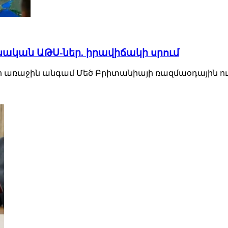
սական ԱԹՍ-ներ. իրավիճակի սրում
ռաջին անգամ Մեծ Բրիտանիայի ռազմաօդային ուժերի Eu