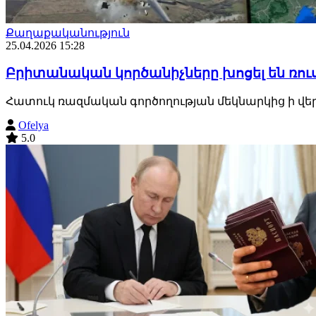
Քաղաքականություն
25.04.2026 15:28
Բրիտանական կործանիչները խոցել են ռու
Հատուկ ռազմական գործողության մեկնարկից ի վեր ա
Ofelya
5.0