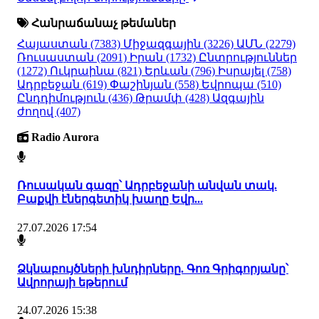
Հանրաճանաչ թեմաներ
Հայաստան
(7383)
Միջազգային
(3226)
ԱՄՆ
(2279)
Ռուսաստան
(2091)
Իրան
(1732)
Ընտրություններ
(1272)
Ուկրաինա
(821)
Երևան
(796)
Իսրայել
(758)
Ադրբեջան
(619)
Փաշինյան
(558)
Եվրոպա
(510)
Ընդդիմություն
(436)
Թրամփ
(428)
Ազգային
ժողով
(407)
Radio Aurora
Ռուսական գազը՝ Ադրբեջանի անվան տակ.
Բաքվի էներգետիկ խաղը Եվր...
27.07.2026 17:54
Ձկնաբույծների խնդիրները. Գոռ Գրիգորյանը՝
Ավրորայի եթերում
24.07.2026 15:38