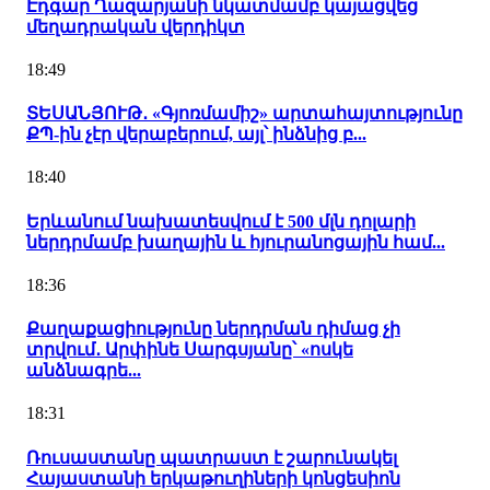
Էդգար Ղազարյանի նկատմամբ կայացվեց
մեղադրական վերդիկտ
18:49
ՏԵՍԱՆՅՈՒԹ․ «Գյոռմամիշ» արտահայտությունը
ՔՊ-ին չէր վերաբերում, այլ՝ ինձնից բ...
18:40
Երևանում նախատեսվում է 500 մլն դոլարի
ներդրմամբ խաղային և հյուրանոցային համ...
18:36
Քաղաքացիությունը ներդրման դիմաց չի
տրվում․ Արփինե Սարգսյանը՝ «ոսկե
անձնագրե...
18:31
Ռուսաստանը պատրաստ է շարունակել
Հայաստանի երկաթուղիների կոնցեսիոն