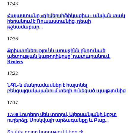
17:43
Հայաստանը «դիվերսիֆիկացիա» անվան տակ
հեռանում է Ռուսաստանից, դեպի
թշնամաբար...
17:36
Քրիստոնեությունն առաջինն ընդունած
պետության կաթողիկոսը՝ դատարանում․
Reuters
17:22
ՆԳՆ-ն մանրամասներ է հայտնել
բենզալցակայանում տեղի ունեցած պայթյունից
17:17
17:00 Լուրերը մեկ տողով. Ալեքսանյանի կոշտ
ուղերձը, Մոսկվայի արձագանքը և Բաք...
Տեսնել բոլոր նորությունները