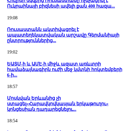
Հուլիսի սկզբից Ռուսաստանը ոչնչացրել է
Ուկրաինայի բիզնեսի ավելի քան 400 հազա...
19:08
Ռուսաստանն ակտիվացրել է
ապատեղեկատվական արշավը Գերմանիայի
ընտրություններից...
19:02
ԵԱՏՄ-ի և ԱՄԷ-ի միջև ազատ առևտրի
համաձայնագիրն ուժի մեջ կմտնի հոկտեմբերի
6-ի...
18:57
Մոսկվան Երևանից չի
ստացել«Հարավկովկասյան երկաթուղու»
կոնցեսիան դադարեցնելու...
18:54