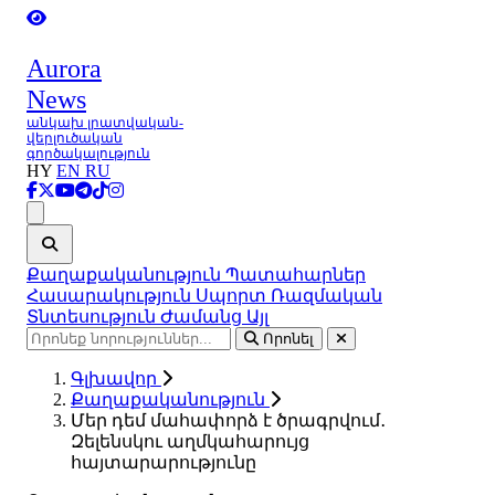
Aurora
News
անկախ լրատվական-
վերլուծական
գործակալություն
HY
EN
RU
Ցանկ
Քաղաքականություն
Պատահարներ
Հասարակություն
Սպորտ
Ռազմական
Տնտեսություն
Ժամանց
Այլ
Որոնել
Գլխավոր
Քաղաքականություն
Մեր դեմ մահափորձ է ծրագրվում․
Զելենսկու աղմկահարույց
հայտարարությունը