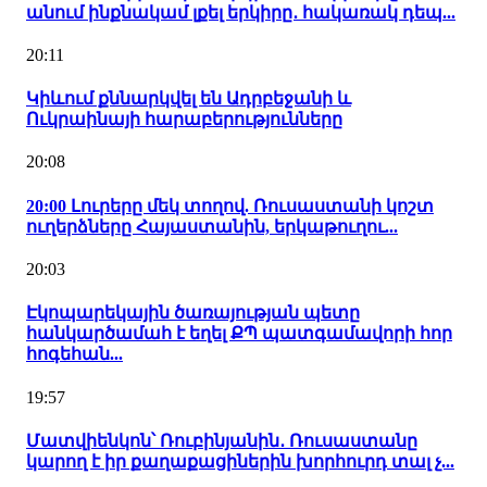
անում ինքնակամ լքել երկիրը․ հակառակ դեպ...
20:11
Կիևում քննարկվել են Ադրբեջանի և
Ուկրաինայի հարաբերությունները
20:08
20:00 Լուրերը մեկ տողով. Ռուսաստանի կոշտ
ուղերձները Հայաստանին, երկաթուղու...
20:03
Էկոպարեկային ծառայության պետը
հանկարծամահ է եղել ՔՊ պատգամավորի հոր
հոգեհան...
19:57
Մատվիենկոն՝ Ռուբինյանին․ Ռուսաստանը
կարող է իր քաղաքացիներին խորհուրդ տալ չ...