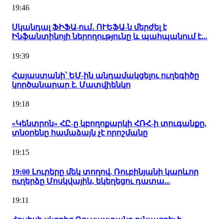
19:46
Սկանդալ ՖԻՖԱ-ում․ ՈՒԵՖԱ-ն մերժել է
Ինֆանտինոյի ներողությունը և պահպանում է...
19:39
Հայաստանի՝ ԵՄ-ին անդամակցելու ուղեգիծը
կործանարար է. Մատվիենկո
19:18
«Կենտրոն» ՀԸ-ը կբողոքարկի ՀՌՀ-ի տուգանքը.
տնօրենը համաձայն չէ որոշմանը
19:15
19:00 Լուրերը մեկ տողով. Ռուբինյանի կարևոր
ուղերձը Մոսկվային, եկեղեցու դատա...
19:11