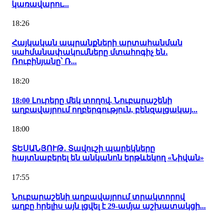
կառավարու...
18:26
Հայկական ապրանքների արտահանման
սահմանափակումները մտահոգիչ են․
Ռուբինյանը՝ Ռ...
18:20
18:00 Լուրերը մեկ տողով. Նուբարաշենի
աղբավայրում ողբերգություն, բենզալցակայ...
18:00
ՏԵՍԱՆՅՈՒԹ․ Տավուշի պարեկները
հայտնաբերել են անկանոն երթևեկող «Նիվան»
17:55
Նուբարաշենի աղբավայրում տրակտորով
աղբը հրելիս այն լցվել է 29-ամյա աշխատակցի...