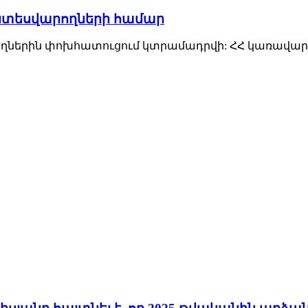
տնտեսվարողների համար
ներին փոխհատուցում կտրամադրվի: ՀՀ կառավարութ