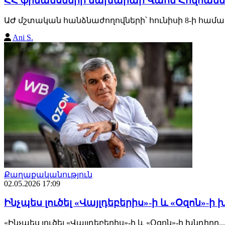
ՀՀ ֆինանսների նախարար Վահե Հովհաննիս
ԱԺ մշտական հանձնաժողովների՝ հունիսի 8-ի համա
Ani S.
Քաղաքականություն
02.05.2026 17:09
Ինչպես լուծել «Վայլդեբերիս»-ի և «Օզոն»-
«Ինչպես լուծել «Վայլդեբերիս»-ի և «Օզոն»-ի խնդիր