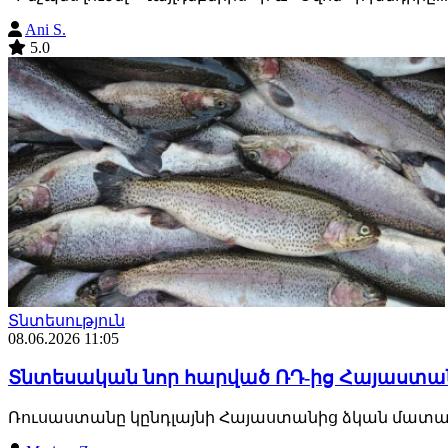
Ani S.
5.0
Տնտեսություն
08.06.2026 11:05
Տնտեսական նոր հարված ՌԴ-ից Հայաստա
Ռուսաստանը կընդլայնի Հայաստանից ձկան մատա