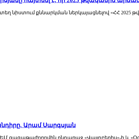
յանը հայտնել է, որ 2025 թվականին արձան
տեղ նիստում քննարկման ներկայացնելով «ՀՀ 2025 
ի խնդիրը. Արամ Սարգսյան
ը...ԵՄ գագաթաժողովին ընդառաջ «Վայլդբերիս»-ի և «Օզ