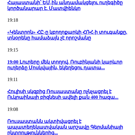
Հայաստանի՝ ԵՄ-ին անդամակցելու ուղեգիծը
կործանարար է. Մատվիենկո
19:18
«Կենտրոն» ՀԸ-ը կբողոքարկի ՀՌՀ-ի տուգանքը.
տնօրենը համաձայն չէ որոշմանը
19:15
19:00 Լուրերը մեկ տողով. Ռուբինյանի կարևոր
ուղերձը Մոսկվային, եկեղեցու դատա...
19:11
Հուլիսի սկզբից Ռուսաստանը ոչնչացրել է
Ուկրաինայի բիզնեսի ավելի քան 400 հազա...
19:08
Ռուսաստանն ակտիվացրել է
ապատեղեկատվական արշավը Գերմանիայի
ընտրություններից...