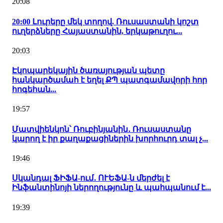
20:08
20:00 Լուրերը մեկ տողով. Ռուսաստանի կոշտ
ուղերձները Հայաստանին, երկաթուղու...
20:03
Էկոպարեկային ծառայության պետը
հանկարծամահ է եղել ՔՊ պատգամավորի հոր
հոգեհան...
19:57
Մատվիենկոն՝ Ռուբինյանին․ Ռուսաստանը
կարող է իր քաղաքացիներին խորհուրդ տալ չ...
19:46
Սկանդալ ՖԻՖԱ-ում․ ՈՒԵՖԱ-ն մերժել է
Ինֆանտինոյի ներողությունը և պահպանում է...
19:39