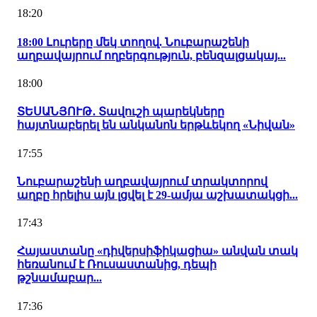
18:20
18:00 Լուրերը մեկ տողով. Նուբարաշենի
աղբավայրում ողբերգություն, բենզալցակայ...
18:00
ՏԵՍԱՆՅՈՒԹ․ Տավուշի պարեկները
հայտնաբերել են անկանոն երթևեկող «Նիվան»
17:55
Նուբարաշենի աղբավայրում տրակտորով
աղբը հրելիս այն լցվել է 29-ամյա աշխատակցի...
17:43
Հայաստանը «դիվերսիֆիկացիա» անվան տակ
հեռանում է Ռուսաստանից, դեպի
թշնամաբար...
17:36