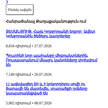
Բեռնել ավելին
Հանրաճանաչ Քաղաքականություն-ում
ՏԵՍԱՆՅՈՒԹ. Հայկ Կոբջորյանի եղբոր` Ավետ
Կոնջորյանին ծեծելու կադրերեը
8,834 դիտում
•
27.07.2026
Պուտինի նոր պահանջը միգրանտներին.
Ռուսաստանում մնալու կանոնները փոխվում
են
7,149 դիտում
•
26.07.2026
12 ազնվացեղ ձի և 9 կոկորդիլոս սովի ու
ծարավի են մատնվել․ տարածքի դռները
կապարակնքված են
5,902 դիտում
•
08.07.2026