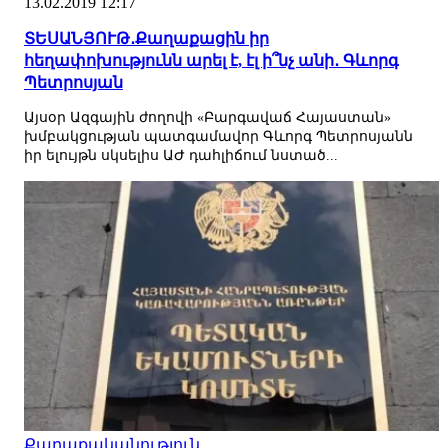
13.02.2019 12:17
ՏԵՍԱՆՅՈՒԹ․Քաղաքացին իր
հեղափոխությունն արել է, էլ ի՞նչ անի․ Գևորգ
Պետրոսյան
Այսօր Ազգային ժողովի «Բարգավաճ Հայաստան»
խմբակցության պատգամավոր Գևորգ Պետրոսյանն
իր ելույթն սկսելիս ԱԺ դահլիճում նստած...
Քաղաքականություն