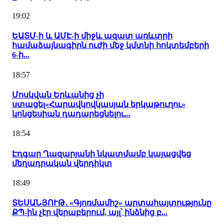
19:02
ԵԱՏՄ-ի և ԱՄԷ-ի միջև ազատ առևտրի
համաձայնագիրն ուժի մեջ կմտնի հոկտեմբերի
6-ի...
18:57
Մոսկվան Երևանից չի
ստացել«Հարավկովկասյան երկաթուղու»
կոնցեսիան դադարեցնելու...
18:54
Էդգար Ղազարյանի նկատմամբ կայացվեց
մեղադրական վերդիկտ
18:49
ՏԵՍԱՆՅՈՒԹ․ «Գյոռմամիշ» արտահայտությունը
ՔՊ-ին չէր վերաբերում, այլ՝ ինձնից բ...