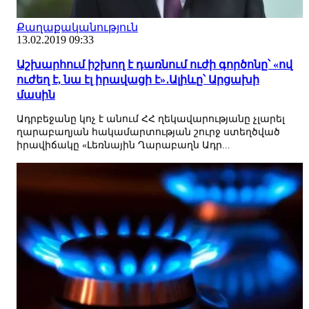
Քաղաքականություն
13.02.2019 09:33
Աշխարհում իշխող է դառնում ուժի գործոնը՝ «ով
ուժեղ է, նա էլ իրավացի է»․Ալիևը՝ Արցախի
մասին
Ադրբեջանը կոչ է անում ՀՀ ղեկավարությանը չլարել
ղարաբաղյան հակամարտության շուրջ ստեղծված
իրավիճակը «Լեռնային Ղարաբաղն Ադր...