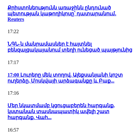
Քրիստոնեությունն առաջինն ընդունած
պետության կաթողիկոսը՝ դատարանում․
Reuters
17:22
ՆԳՆ-ն մանրամասներ է հայտնել
բենզալցակայանում տեղի ունեցած պայթյունից
17:17
17:00 Լուրերը մեկ տողով. Ալեքսանյանի կոշտ
ուղերձը, Մոսկվայի արձագանքը և Բաք...
17:16
Մեր նկատմամբ կցուցաբերեն հարգանք,
կստանան տասնապատիկ ավելի շատ
հարգանք. Վահ...
16:57