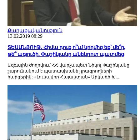
Քաղաքականություն
13.02.2019 08:29
ՏԵՍԱՆՅՈՒԹ․ Հիմա դուք ո՞ւմ կողմից եք՝ մե՞ր,
թե՞ առյուծի. Փաշինյանը անեկդոտ պատմեց
Ազգային ժողովում ՀՀ վարչապետ Նիկոլ Փաշինյանը
շարունակում է պատասխանել լրագրողների
հարցերին։ «Լուսավոր Հայաստան» Արկադի Խ...