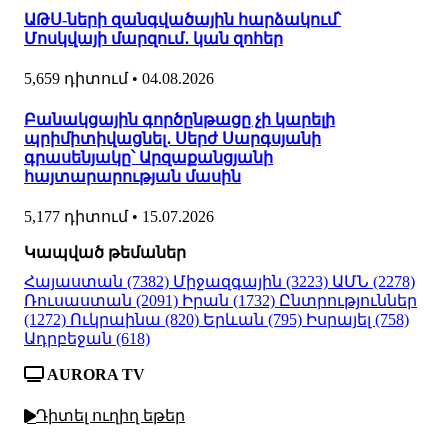
ԱԹՍ-ների զանգվածային հարձակում՝
Մոսկվայի մարզում․ կան զոհեր
5,659 դիտում
•
04.08.2026
Բանակցային գործընթացը չի կարելի
պրիմիտիվացնել․ Սերժ Սարգսյանի
գրասենյակը՝ Արզաքանցյանի
հայտարարության մասին
5,177 դիտում
•
15.07.2026
Կապված թեմաներ
Հայաստան
(7382)
Միջազգային
(3223)
ԱՄՆ
(2278)
Ռուսաստան
(2091)
Իրան
(1732)
Ընտրություններ
(1272)
Ուկրաինա
(820)
Երևան
(795)
Իսրայել
(758)
Ադրբեջան
(618)
AURORA TV
Դիտել ուղիղ եթեր