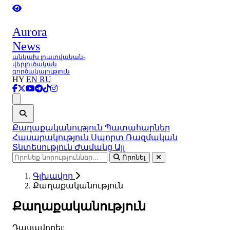
Aurora
News
անկախ լրատվական-
վերլուծական
գործակալություն
HY
EN
RU
Ցանկ
Քաղաքականություն
Պատահարներ
Հասարակություն
Սպորտ
Ռազմական
Տնտեսություն
Ժամանց
Այլ
Որոնել
Գլխավոր
Քաղաքականություն
Քաղաքականություն
Դասավորել: