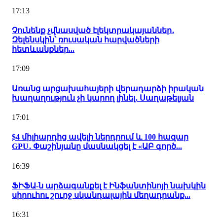
17:13
Չունենք չվնասված էլեկտրակայաններ․
Զելենսկին՝ ռուսական հարվածների
հետևանքներ...
17:09
Առանց արցախահայերի վերադարձի իրական
խաղաղություն չի կարող լինել․ Սաղաթելյան
17:01
$4 միլիարդից ավելի ներդրում և 100 հազար
GPU․ Փաշինյանը մասնակցել է «ԱԲ գործ...
16:39
ՖԻՖԱ-ն արձագանքել է Ինֆանտինոյի նախկին
սիրուհու շուրջ սկանդալային մեղադրանք...
16:31