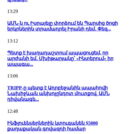
13:29
ԱՄՆ-ն ու Իսրայելը փորձում են Պարսից ծոցի
երկրներին տրամադրել Իրանի դեմ․ Փեզ...
13:12
Պետք է խաղադաշտում ապացուցեմ, որ
արժանի եմ․ Մխիթարյանը՝ «Ինտերում» իր
ապագա...
13:06
TRIPP-ը պետք է Ադրբեջանին ապահովի
Նախիջևան անխոչընդոտ մուտքով. ԱՄՆ
դիվանագե...
12:48
Ինֆլուենսերներին կտուգանեն $5000
քաղաքական գովազդի համար