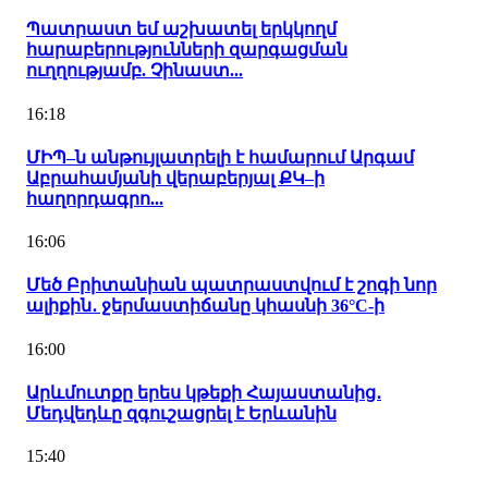
Պատրաստ եմ աշխատել երկկողմ
հարաբերությունների զարգացման
ուղղությամբ. Չինաստ...
16:18
ՄԻՊ–ն անթույլատրելի է համարում Արգամ
Աբրահամյանի վերաբերյալ ՔԿ–ի
հաղորդագրո...
16:06
Մեծ Բրիտանիան պատրաստվում է շոգի նոր
ալիքին․ ջերմաստիճանը կհասնի 36°C-ի
16:00
Արևմուտքը երես կթեքի Հայաստանից․
Մեդվեդևը զգուշացրել է Երևանին
15:40