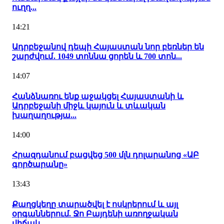
ուղղ...
14:21
Ադրբեջանով դեպի Հայաստան նոր բեռներ են
շարժվում․ 1049 տոննա ցորեն և 700 տոն...
14:07
Հանձնառու ենք աջակցել Հայաստանի և
Ադրբեջանի միջև կայուն և տևական
խաղաղությա...
14:00
Հրազդանում բացվեց 500 մլն դոլարանոց «ԱԲ
գործարանը»
13:43
Քաղցկեղը տարածվել է ոսկրերում և այլ
օրգաններում. Ջո Բայդենի առողջական
վիճակ...