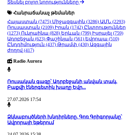
Տեսնել բոլոր նորությունները
Հանրաճանաչ թեմաներ
Հայաստան
(7475)
Միջազգային
(3286)
ԱՄՆ
(2293)
Ռուսաստան
(2109)
Իրան
(1742)
Ընտրություններ
(1273)
Ուկրաինա
(828)
Երևան
(799)
Իսրայել
(759)
Ադրբեջան
(623)
Փաշինյան
(561)
Եվրոպա
(510)
Ընդդիմություն
(437)
Թրամփ
(430)
Ազգային
ժողով
(417)
Radio Aurora
Ռուսական գազը՝ Ադրբեջանի անվան տակ.
Բաքվի էներգետիկ խաղը Եվր...
27.07.2026 17:54
Ձկնաբույծների խնդիրները. Գոռ Գրիգորյանը՝
Ավրորայի եթերում
24.07.2026 15:38