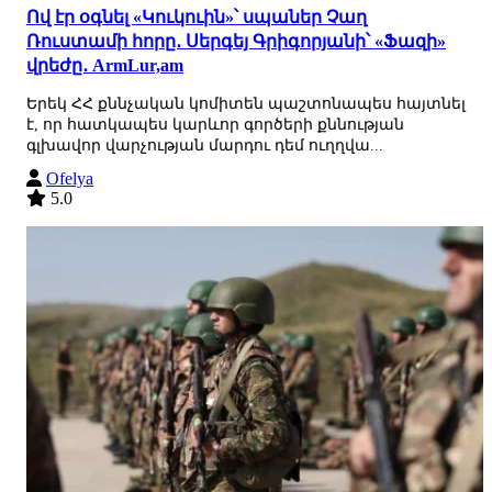
Ով էր օգնել «Կուկուին»՝ սպաներ Չաղ
Ռուստամի հորը․ Սերգեյ Գրիգորյանի՝ «Ֆազի»
վրեժը․ ArmLur,am
Երեկ ՀՀ քննչական կոմիտեն պաշտոնապես հայտնել
է, որ հատկապես կարևոր գործերի քննության
գլխավոր վարչության մարդու դեմ ուղղվա...
Ofelya
5.0