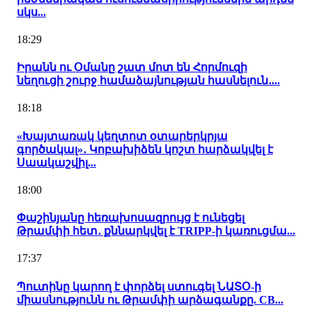
սկս...
18:29
Իրանն ու Օմանը շատ մոտ են Հորմուզի
նեղուցի շուրջ համաձայնության հասնելուն․...
18:18
«Խայտառակ կեղտոտ օտարերկրյա
գործակալ»․ Կոբախիձեն կոշտ հարձակվել է
Սաակաշվիլ...
18:00
Փաշինյանը հեռախոսազրույց է ունեցել
Թրամփի հետ․ քննարկվել է TRIPP-ի կառուցմա...
17:37
Պուտինը կարող է փորձել ստուգել ՆԱՏՕ-ի
միասնությունն ու Թրամփի արձագանքը. CB...