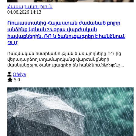
Հասարակություն
04.06.2026 14:13
Ռուսաստանից Հայաստան ժամանած բոլոր
անձինք կգնան 25-օրյա վարժական
հավաքներին․ ՌՈ-ն ծանուցագրեր է հանձնում․
ԶԼՄ
Ռազմական ոստիկանության ծառայողները ՌԴ-ից
վերադարձող տղամարդկանց վարժանքների
մասնակցելու ծանուցագրեր են հանձնում:&nbsp;Նշ...
Ofelya
5.0