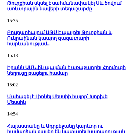
Թուրքիան սկսել է սահմանափակել Սև ծովում
առևտրային նավերի տեղաշարժը
15:35
Բուլղարիայում ԱԹՍ է պայթել Թուրքիան և
Ուկրաինան կապող գազատարի
հարևանությամ...
15:18
Իրանն ԱՄՆ-ին պայման է առաջադրել Հորմուզի
նեղուցը բացելու համար
15:02
Մահացել է Լիոնել Մեսսիի հայրը՝ Խորխե
Մեսսին
14:54
Հայաստանը և Ադրբեջանը կարևոր ու
համարձակ քայլեր են կատարել խաղաղության