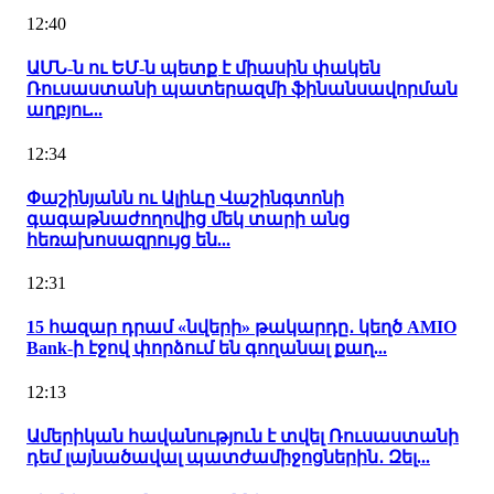
12:40
ԱՄՆ-ն ու ԵՄ-ն պետք է միասին փակեն
Ռուսաստանի պատերազմի ֆինանսավորման
աղբյու...
12:34
Փաշինյանն ու Ալիևը Վաշինգտոնի
գագաթնաժողովից մեկ տարի անց
հեռախոսազրույց են...
12:31
15 հազար դրամ «նվերի» թակարդը․ կեղծ AMIO
Bank-ի էջով փորձում են գողանալ քաղ...
12:13
Ամերիկան հավանություն է տվել Ռուսաստանի
դեմ լայնածավալ պատժամիջոցներին․ Զել...