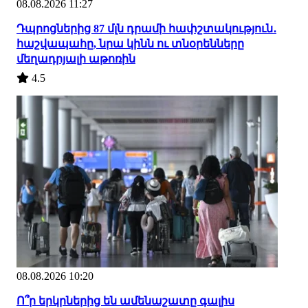
08.08.2026 11:27
Դպրոցներից 87 մլն դրամի հափշտակություն․
հաշվապահը, նրա կինն ու տնօրենները
մեղադրյալի աթոռին
4.5
08.08.2026 10:20
Ո՞ր երկրներից են ամենաշատը գալիս