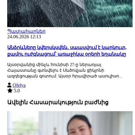
Պատահարներ
24.06.2026 12:13
Անձրևները կվերսկսվեն․ սպասվում է կարկուտ,
քամու ուժգնացում՝ առաջիկա օրերի եղանակը
Այսօրվանից մինչև հունիսի 27-ը ներառյալ
Հայաստանը գտնվելու է Սևծովյան ցիկլոնի
ազդեցության գոտում: Այսօր հրավիրած ասուլիսո...
Ofelya
5.0
Ավելին Հասարակություն բաժնից