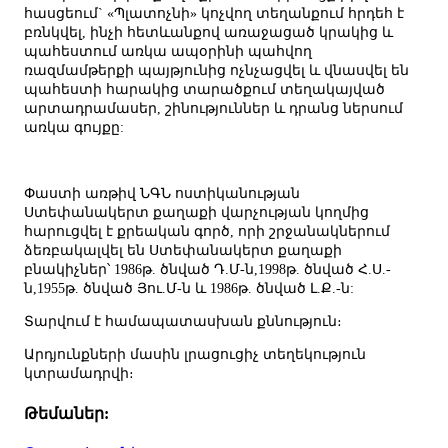
հասցեում` «Պլատոչնի» կոչվող տեղանքում հրդեհ է
բռնկվել, ինչի հետևանքով առաջացած կրակից և
պահեստում առկա ապօրինի պահվող
ռազմամթերքի պայթյունից ոչնչացվել և վնասվել են
պահեստի հարակից տարածքում տեղակայված
արտադրամասեր, շինություններ և դրանց ներսում
առկա գույքը:
Փաստի առթիվ ՆԳՆ ոստիկանության
Ստեփանակերտ քաղաքի վարչության կողմից
հարուցվել է քրեական գործ, որի շրջանակներում
ձեռբակալվել են Ստեփանակերտ քաղաքի
բնակիչներ՝ 1986թ. ծնված Դ.Մ-ն,1998թ. ծնված Հ.Ս.-
ն,1955թ. ծնված Յու.Մ-ն և 1986թ. ծնված Լ.Ք.-ն:
Տարվում է համապատասխան քննություն։
Արդյունքների մասին լրացուցիչ տեղեկություն
կտրամադրվի։
Թեմաներ: