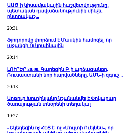
ԱԱԾ-ի կիսամյակային հաշվետվությունը․
պետական դավաճանությունից մինչև
ընտրակաշ...
20:31
Ֆյոդորովը փորձում է Մասկին համոզել, որ
աջակցի Ուկրաինային
20:14
ԼՈՒՐԵՐ 20:00. Գարեգին Բ-ի արձագանքը,
Ռուսաստանի նոր հարվածները, ԱՄՆ-ի զգուշ...
20:13
Արթուր Խուդինյանը նշանակվել է Փրկարար
ծառայության տնօրենի տեղակալ
19:27
«Եկեղեցին ոչ ՀԷՑ է, ոչ «Մուլտի Ուելնես», որ