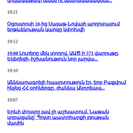
կուլակաթափ անեն ու պետականացնեն...
19:21
Օգոստոսի 10-ից Սայաթ-Նովայի պողոտայում
երթևեկության կարգը կփոխվի
19:12
19:00 Լուրերը մեկ տողով. ԱԱԾ-ի 573 վարույթը,
Եկեղեցի–իշխանություն նոր լարվա...
19:10
Աննկարագրելի հպարտություն էր, երբ Բաքվում
հնչեց ՀՀ օրհներգը․ Ժաննա Անդրեասյ...
19:07
Երևի փոստը լավ չի աշխատում․ Նաթան
սրբազանը՝ Պոլսո պատրիարքի լռության
մասին