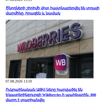
Ծնողների շիրիմի մոտ հայտնաբերվել են տղայի
մարմինը, հրազեն և նամակ
07.08.2026 13:10
Ուկրաինական ԱԹՍ-ները հարվածել են
Եկատերինբուրգի Wildberries-ի պահեստին․ 800
մարդ է տարհանվել