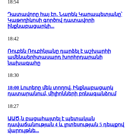
18:54
Դատավորը հայ էր․ Նարեկ Կարապետյանը՝
Կաթողիկոսի գործով դատավորի
ինքնաբացարկի...
18:42
Ռուբեն Ռուբինյանը դարձել է աշխարհի
ամենաերիտասարդ խորհրդարանի
նախագահը
18:30
18:00 Լուրերը մեկ տողով. Ինքնաբացարկ
դատարանում, միլիոնների բռնագանձում
18:27
ԱԱԾ-ն բացահայտել է պետական
դավաճանության 4 և լրտեսության 5 դեպքով
վարույթնե...