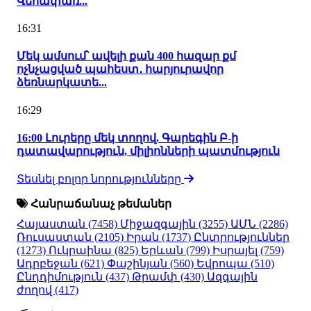
Վեհափառ...
16:31
Մեկ ամսում՝ ավելի քան 400 հազար քմ
ոչնչացված պահեստ․ հարյուրավոր
ձեռնարկատե...
16:29
16:00 Լուրերը մեկ տողով. Գարեգին Բ-ի
դատավարություն, միլիոնների պատմություն
Տեսնել բոլոր նորությունները
Հանրաճանաչ թեմաներ
Հայաստան
(7458)
Միջազգային
(3255)
ԱՄՆ
(2286)
Ռուսաստան
(2105)
Իրան
(1737)
Ընտրություններ
(1273)
Ուկրաինա
(825)
Երևան
(799)
Իսրայել
(759)
Ադրբեջան
(621)
Փաշինյան
(560)
Եվրոպա
(510)
Ընդդիմություն
(437)
Թրամփ
(430)
Ազգային
ժողով
(417)