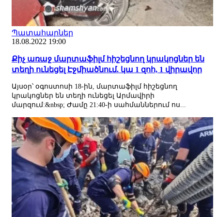
Պատահարներ
18.08.2022 19:00
Քիչ առաջ մարտաֆիլմ հիշեցնող կրակոցներ են
տեղի ունեցել Էջմիածնում. կա 1 զոհ, 1 վիրավոր
Այսօր՝ օգոստոսի 18-ին, մարտաֆիլմ հիշեցնող
կրակոցներ են տեղի ունեցել Արմավիրի
մարզում:&nbsp; Ժամը 21:40-ի սահմաններում ոս...