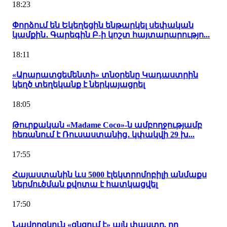
18:23
Փորձում են Եկեղեցին ենթարկել սեփական
կամքին․ Գարեգին Բ-ի կոշտ հայտարարությո...
18:11
«Արարատցեմենտի» տնօրենը Կադաստրին
կեղծ տեղեկանք է ներկայացրել
18:05
Թուրքական «Madame Coco»-ն ամբողջությամբ
հեռանում է Ռուսաստանից․ կփակվի 29 խ...
17:55
Հայաստանին ևս 5000 էլեկտրոմոբիլի անմաքս
ներմուծման քվոտա է հատկացվել
17:50
Նավրոցկուն «ցնցում է» այն փաստը, որ