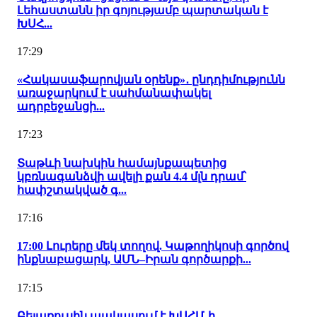
Լեհաստանն իր գոյությամբ պարտական է
ԽՍՀ...
17:29
«Հակասաֆարովյան օրենք»․ ընդդիմությունն
առաջարկում է սահմանափակել
ադրբեջանցի...
17:23
Տաթևի նախկին համայնքապետից
կբռնագանձվի ավելի քան 4.4 մլն դրամ՝
հափշտակված գ...
17:16
17:00 Լուրերը մեկ տողով. Կաթողիկոսի գործով
ինքնաբացարկ, ԱՄՆ–Իրան գործարքի...
17:15
Բելառուսին պակասում է ԽՍՀՄ-ի