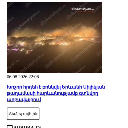
06.08.2026 22:06
Խոշոր հրդեհ է բռնկվել Երևանի Սիլիկյան
թաղամասի հարևանությամբ գտնվող
աղբավայրում
Տեսնել ավելին
AURORA TV