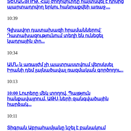
ՏԵՍԱՆՅՈՒԹ. Հայ ժողովուրդը հայտնվել է դրսից
պարտադրվող երկու հանրաքվեի առաջ....
10:39
Գլխավոր դատախազի հրամաններով`
Դատախազությունում տեղի են ունեցել
կադրային փո...
10:34
ԱՄՆ-ն առայժմ չի պատրաստվում վերսկսել
Իրանի դեմ լայնածավալ ռազմական գործողու...
10:13
10:00 Լուրերը մեկ տողով. Պայթյուն
հանքավայրում. ԱԹՍ-ների զանգվածային
հարձակ...
10:11
Տիգրան Աբրահամյանը նշել է բանակում