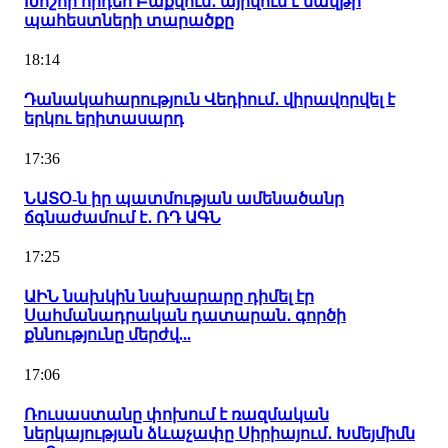
Խոշոր հրդեհ Բաքվում․ այրվում է նավթի
պահեստների տարածքը
18:14
Դանակահարություն Վեդիում․ վիրավորվել է
երկու երիտասարդ
17:36
ՆԱՏՕ-ն իր պատմության ամենածանր
ճգնաժամում է․ ՌԴ ԱԳՆ
17:25
ԱԻՆ նախկին նախարարը դիմել էր
Սահմանադրական դատարան․ գործի
քննությունը մերժվ...
17:06
Ռուսաստանը փոխում է ռազմական
ներկայության ձևաչափը Սիրիայում․ Խմեյմիմն