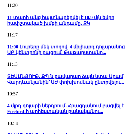
11:20
11 տարի անց հայտնաբերվել է 10.9 մլն եվրո
հափշտակած խմբի անդամը․ ՔԿ
11:17
11:00 Լուրերը մեկ տողով. 4 միլիարդ դոլարանոց
ԱԲ կենտրոնի բացում. Թաթարստանո...
11:13
ՏԵՍԱՆՅՈՒԹ. ՔՊ-ն բավարար ձայն կտա Արամ
Վարդևանյանին՝ ԱԺ փոխխոսնակ ընտրվելու...
10:57
4 մլրդ դոլարի ներդրում․ Հրազդանում բացվել է
Firebird-ի արհեստական բանականու...
10:54