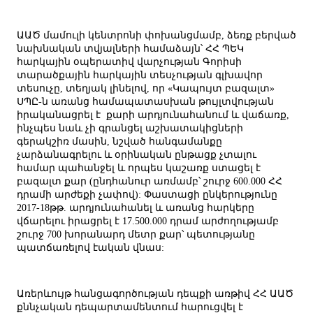
ԱԱԾ մամուլի կենտրոնի փոխանցմամբ, ձեռք բերված
նախնական տվյալների համաձայն՝ ՀՀ ՊԵԿ
հարկային օպերատիվ վարչության Գորիսի
տարածքային հարկային տեսչության գլխավոր
տեսուչը, տեղյակ լինելով, որ «Կապույտ բազալտ»
ՍՊԸ-ն առանց համապատասխան թույլտվության
իրականացրել է քարի արդյունահանում և վաճառք,
ինչպես նաև չի գրանցել աշխատակիցների
գերակշիռ մասին, նշված հանգամանքը
չարձանագրելու և օրինական ընթացք չտալու
համար պահանջել և որպես կաշառք ստացել է
բազալտ քար (ընդհանուր առմամբ՝ շուրջ 600.000 ՀՀ
դրամի արժեքի չափով): Փաստացի ընկերությունը
2017-18թթ. արդյունահանել և առանց հարկերը
վճարելու իրացրել է 17.500.000 դրամ արժողությամբ
շուրջ 700 խորանարդ մետր քար՝ պետությանը
պատճառելով էական վնաս:
Առերևույթ հանցագործության դեպքի առթիվ ՀՀ ԱԱԾ
քննչական դեպարտամենտում հարուցվել է