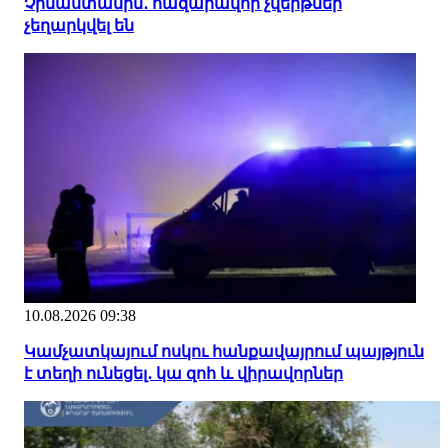
Չինաստանին․ հազարավոր չվերթներ
չեղարկվել են
10.08.2026 09:38
Կամչատկայում ոսկու հանքավայրում պայթյուն
է տեղի ունեցել․ կա զոհ և վիրավորներ