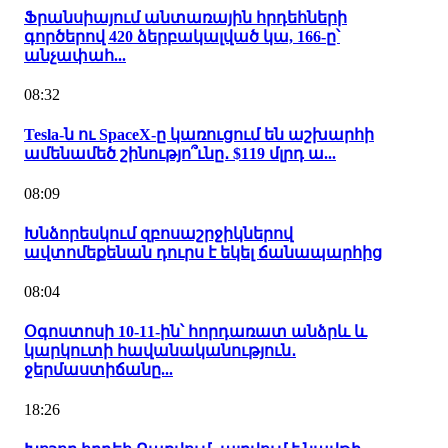
Ֆրանսիայում անտառային հրդեհների
գործերով 420 ձերբակալված կա, 166-ը՝
անչափահ...
08:32
Tesla-ն ու SpaceX-ը կառուցում են աշխարհի
ամենամեծ շինությո՞ւնը․ $119 մլրդ ա...
08:09
Խնձորեսկում զբոսաշրջիկներով
ավտոմեքենան դուրս է եկել ճանապարհից
08:04
Օգոստոսի 10-11-ին՝ հորդառատ անձրև և
կարկուտի հավանականություն․
ջերմաստիճանը...
18:26