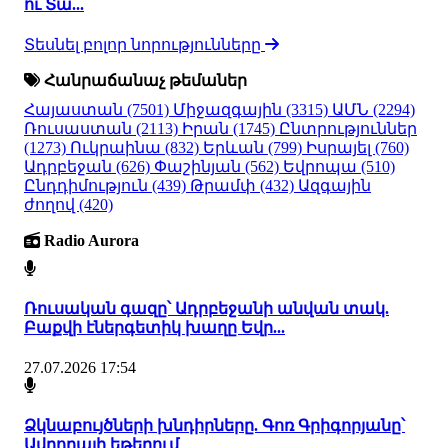
ու Տա...
Տեսնել բոլոր նորությունները
Հանրաճանաչ թեմաներ
Հայաստան
(7501)
Միջազգային
(3315)
ԱՄՆ
(2294)
Ռուսաստան
(2113)
Իրան
(1745)
Ընտրություններ
(1273)
Ուկրաինա
(832)
Երևան
(799)
Իսրայել
(760)
Ադրբեջան
(626)
Փաշինյան
(562)
Եվրոպա
(510)
Ընդդիմություն
(439)
Թրամփ
(432)
Ազգային
ժողով
(420)
Radio Aurora
Ռուսական գազը՝ Ադրբեջանի անվան տակ.
Բաքվի էներգետիկ խաղը Եվր...
27.07.2026 17:54
Ձկնաբույծների խնդիրները. Գոռ Գրիգորյանը՝
Ավրորայի եթերում