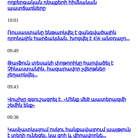
ողբերգական դեպքերի հիմնական
պատճառները
10:01
Ռուսաստանը ենթարկվել է զանգվածային
դրոնային հարձակման․ խոցվել է 456 անօդաչո...
09:49
Թայֆուն տեսակի փոթորիկը հարվածել է
Չինաստանին․ հազարավոր չվերթներ
չեղարկվել...
09:43
Վուչիչը զգուշացրել է․ «Մենք մեծ պատերազմի
շեմին ենք»
09:38
Կամչատկայում ոսկու հանքավայրում պայթյուն
է տեղի ունեցել․ կա զոհ և վիրավորնե...