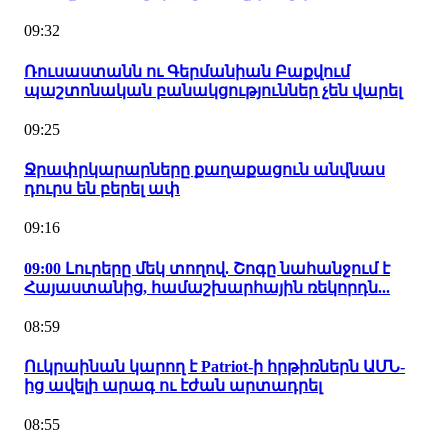
09:32
Ռուսաստանն ու Գերմանիան Բաքվում
պաշտոնական բանակցություններ չեն վարել
09:25
Ջրափրկարարները քաղաքացուն անվնաս
դուրս են բերել ափ
09:16
09:00 Լուրերը մեկ տողով. Շոգը նահանջում է
Հայաստանից, համաշխարհային ռեկորդն...
08:59
Ուկրաինան կարող է Patriot-ի հրթիռներն ԱՄՆ-
ից ավելի արագ ու էժան արտադրել
08:55