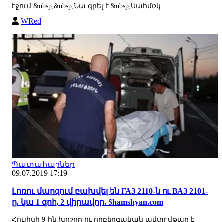
էջում.&nbsp;&nbsp;Նա գրել է.&nbsp;Սահմռկ...
WRed
Պատահարներ
09.07.2019 17:19
Լոռու մարզում բախվել են ГАЗ 2110-ն ու ВАЗ 2101-
ը. կա 1 զոհ, 2 վիրավոր. Shamshyan.com
Հուլիսի 9-ին խոշոր ու ողբերգական ավտովթար է