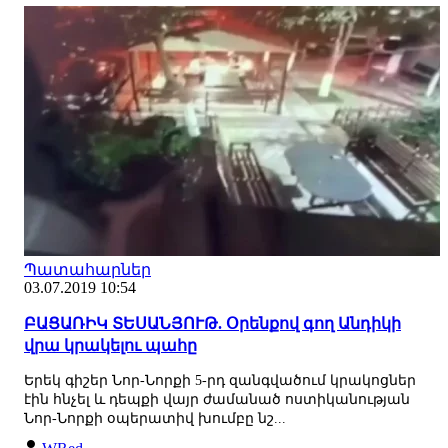
Պատահարներ
03.07.2019 10:54
ԲԱՑԱՌԻԿ ՏԵՍԱՆՅՈՒԹ. Օրենքով գող Անդիկի
վրա կրակելու պահը
Երեկ գիշեր Նոր-Նորքի 5-րդ զանգվածում կրակոցներ
էին հնչել և դեպքի վայր ժամանած ոստիկանության
Նոր-Նորքի օպերատիվ խումբը նշ...