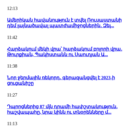
12:13
Ամերիկան հավանություն է տվել Ռուսաստանի
դեմ լայնածավալ պատժամիջոցներին․ Զել...
11:42
Հարձակում մեկի վրա՝ հարձակում բոլորի վրա․
Թուրքիան, Պակիստանն ու Սաուդյան Ա...
11:38
Նոր ջերմային ռեկորդ․ գերազանցվել է 2023-ի
ցուցանիշը
11:27
Դպրոցներից 87 մլն դրամի հափշտակություն․
հաշվապահը, նրա կինն ու տնօրենները մ...
11:13