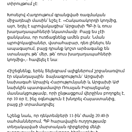
տիրույթում չէ:
Խոսելով Հադրութում գրանցված ռազմական
միջադեպի մասին՝ նշել է. «Հակառակորդի կողմից,
այո, եղել է պրովակացիա՝ Արցախի ՊԲ-ի և ռուս
խաղաղապահների նկատմամբ: Բայց ես չէի
ցանկանա, որ ուռճացնենք ամեն բան: Նման
պրովոկացիաներ, վստահաբար, դեռ լինելու են
ապագայում, բայց դրանք կոշտ արձագանք են
ստանալու թե՛ մեր, թե՛ ռուս խաղաղապահների
կողմից»,- հավելել է նա:
Հիշեցնենք, երեկ Տելեգրամ ալիքներում շրջանառվում
էր սկանդալային ձայնագրություն` Արցախի
նախագահ Արայիկ Հարությունյանի և Արցախի ԱԺ
նախկին պատգամավոր Ռուսլան Իսրայելյանը
մասնակցությամբ, որի ընթացքում վերջինս բողոքել է,
որ 10 օր է, ինչ օգնություն է խնդրել Հայաստանից,
բայց չի տրամադրվել:
Նշենք նաև, որ դեկտեմբերի 11-ին՝ ժամը 20:40-ի
սահմաններում, ՊԲ հարավային ուղղությամբ
տեղակայված մարտական դիրքերից մեկի