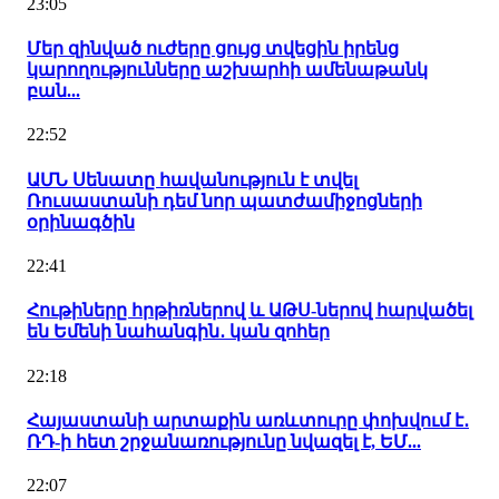
23:05
Մեր զինված ուժերը ցույց տվեցին իրենց
կարողությունները աշխարհի ամենաթանկ
բան...
22:52
ԱՄՆ Սենատը հավանություն է տվել
Ռուսաստանի դեմ նոր պատժամիջոցների
օրինագծին
22:41
Հութիները հրթիռներով և ԱԹՍ-ներով հարվածել
են Եմենի նահանգին․ կան զոհեր
22:18
Հայաստանի արտաքին առևտուրը փոխվում է․
ՌԴ-ի հետ շրջանառությունը նվազել է, ԵՄ...
22:07