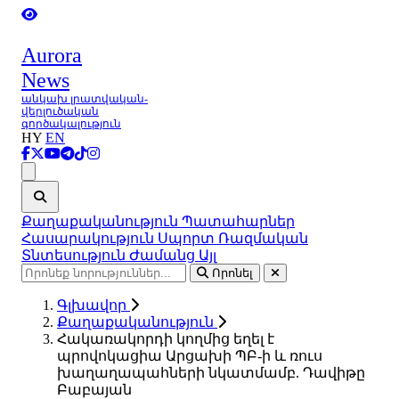
Aurora
News
անկախ լրատվական-
վերլուծական
գործակալություն
HY
EN
Ցանկ
Քաղաքականություն
Պատահարներ
Հասարակություն
Սպորտ
Ռազմական
Տնտեսություն
Ժամանց
Այլ
Որոնել
Գլխավոր
Քաղաքականություն
Հակառակորդի կողմից եղել է
պրովոկացիա Արցախի ՊԲ-ի և ռուս
խաղաղապահների նկատմամբ. Դավիթը
Բաբայան