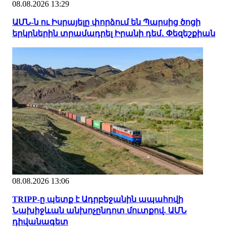
08.08.2026 13:29
ԱՄՆ-ն ու Իսրայելը փորձում են Պարսից ծոցի
երկրներին տրամադրել Իրանի դեմ․ Փեզեշքիան
08.08.2026 13:06
TRIPP-ը պետք է Ադրբեջանին ապահովի
Նախիջևան անխոչընդոտ մուտքով. ԱՄՆ
դիվանագետ