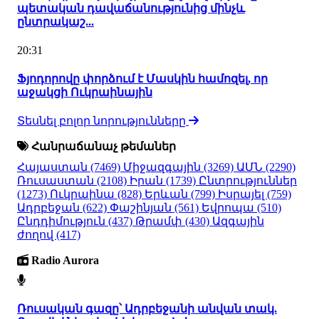
պետական դավաճանությունից մինչև
ընտրակաշ...
20:31
Ֆյոդորովը փորձում է Մասկին համոզել, որ
աջակցի Ուկրաինային
Տեսնել բոլոր նորությունները
Հանրաճանաչ թեմաներ
Հայաստան
(7469)
Միջազգային
(3269)
ԱՄՆ
(2290)
Ռուսաստան
(2108)
Իրան
(1739)
Ընտրություններ
(1273)
Ուկրաինա
(828)
Երևան
(799)
Իսրայել
(759)
Ադրբեջան
(622)
Փաշինյան
(561)
Եվրոպա
(510)
Ընդդիմություն
(437)
Թրամփ
(430)
Ազգային
ժողով
(417)
Radio Aurora
Ռուսական գազը՝ Ադրբեջանի անվան տակ.