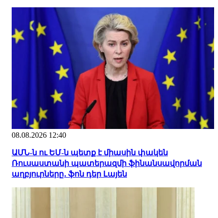
08.08.2026 12:40
ԱՄՆ-ն ու ԵՄ-ն պետք է միասին փակեն
Ռուսաստանի պատերազմի ֆինանսավորման
աղբյուրները․ ֆոն դեր Լայեն