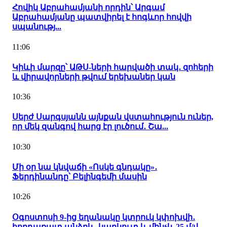
Հովիկ Աբրահամյանի որդին՝ Արգամ
Աբրահամյանը պատվիրել է հոգևոր հովվի
սպանությ...
11:06
Կիևի մարզը՝ ԱԹՍ-ների հարվածի տակ․ զոհերի
և վիրավորների թվում երեխաներ կան
10:36
Սերժ Սարգսյանն այնքան վստահություն ուներ,
որ մեկ զանգով հարց էր լուծում․ Շա...
10:30
Մի օր նա կնվաճի «Ոսկե գնդակը»․
Ֆերդինանդը՝ Բելինգեմի մասին
10:26
Օգոստոսի 9-ից եղանակը կտրուկ կփոխվի․
հորդառատ անձրև, կարկուտ և մինչև 25 մ/վ...