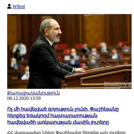
WRed
Քաղաքականություն
09.12.2020 13:59
Ոչ մի հավելված գոյություն չունի. Փաշինյանը
հերքեց եռակողմ հայտարարության
հավելվածի առկայության մասին լուրերը
ՀՀ վարչապետ Նիկոլ Փաշինյանը հերքեց այն լուրերը,