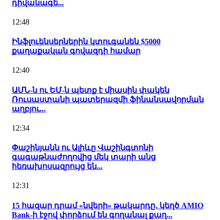
դիվանագե...
12:48
Ինֆլուենսերներին կտուգանեն $5000
քաղաքական գովազդի համար
12:40
ԱՄՆ-ն ու ԵՄ-ն պետք է միասին փակեն
Ռուսաստանի պատերազմի ֆինանսավորման
աղբյու...
12:34
Փաշինյանն ու Ալիևը Վաշինգտոնի
գագաթնաժողովից մեկ տարի անց
հեռախոսազրույց են...
12:31
15 հազար դրամ «նվերի» թակարդը․ կեղծ AMIO
Bank-ի էջով փորձում են գողանալ քաղ...