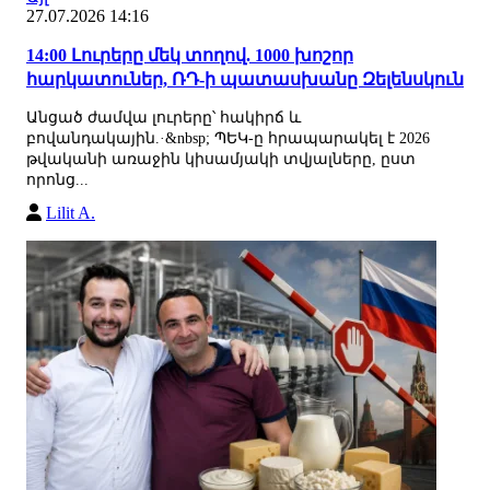
27.07.2026 14:16
14:00 Լուրերը մեկ տողով. 1000 խոշոր
հարկատուներ, ՌԴ-ի պատասխանը Զելենսկուն
Անցած ժամվա լուրերը՝ հակիրճ և
բովանդակային.·&nbsp; ՊԵԿ-ը հրապարակել է 2026
թվականի առաջին կիսամյակի տվյալները, ըստ
որոնց...
Lilit A.