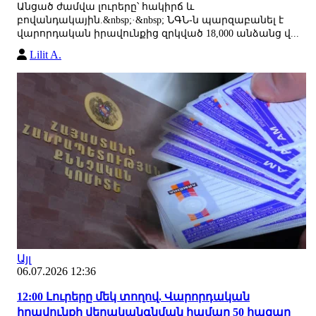
Անցած ժամվա լուրերը՝ հակիրճ և
բովանդակային.&nbsp;·&nbsp; ՆԳՆ-ն պարզաբանել է
վարորդական իրավունքից զրկված 18,000 անձանց վ...
Lilit A.
Այլ
06.07.2026 12:36
12:00 Լուրերը մեկ տողով. Վարորդական
իրավունքի վերականգնման համար 50 հազար