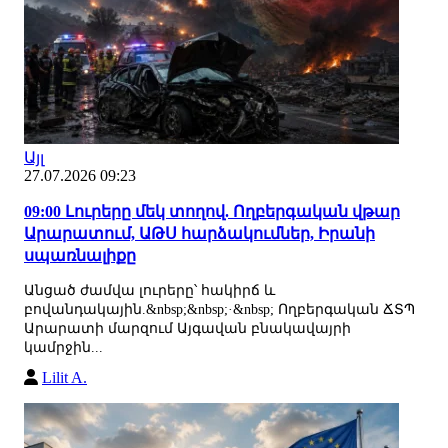
Այլ
27.07.2026 09:23
09:00 Լուրերը մեկ տողով. Ողբերգական վթար
Արարատում, ԱԹՍ հարձակումներ, Իրանի
սպառնալիքը
Անցած ժամվա լուրերը՝ հակիրճ և
բովանդակային.&nbsp;&nbsp;·&nbsp; Ողբերգական ՃՏՊ
Արարատի մարզում Այգավան բնակավայրի
կամրջին...
Lilit A.