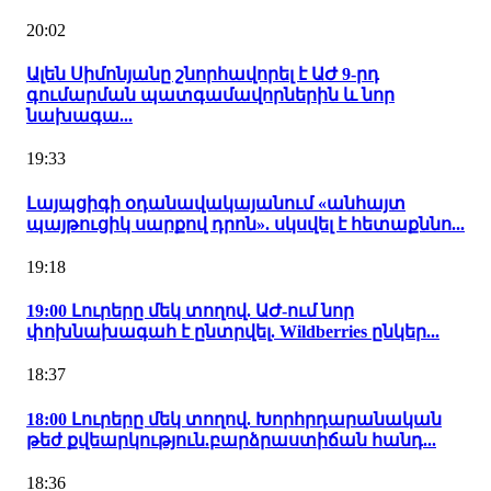
20:02
Ալեն Սիմոնյանը շնորհավորել է ԱԺ 9-րդ
գումարման պատգամավորներին և նոր
նախագա...
19:33
Լայպցիգի օդանավակայանում «անհայտ
պայթուցիկ սարքով դրոն». սկսվել է հետաքննո...
19:18
19:00 Լուրերը մեկ տողով. ԱԺ-ում նոր
փոխնախագահ է ընտրվել. Wildberries ընկեր...
18:37
18:00 Լուրերը մեկ տողով. Խորհրդարանական
թեժ քվեարկություն.բարձրաստիճան հանդ...
18:36