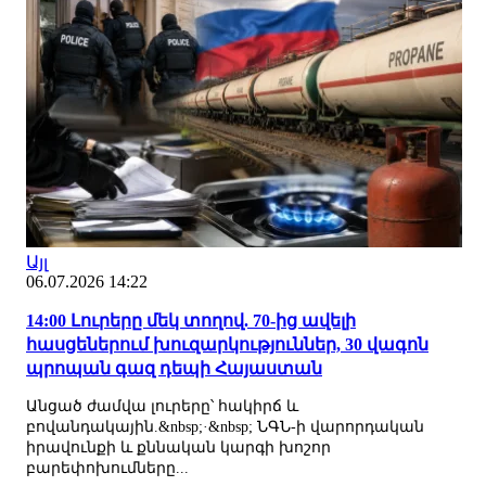
Այլ
06.07.2026 14:22
14:00 Լուրերը մեկ տողով. 70-ից ավելի
հասցեներում խուզարկություններ, 30 վագոն
պրոպան գազ դեպի Հայաստան
Անցած ժամվա լուրերը՝ հակիրճ և
բովանդակային.&nbsp;·&nbsp; ՆԳՆ-ի վարորդական
իրավունքի և քննական կարգի խոշոր
բարեփոխումները...