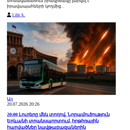
տոնավաճառում իրավիճակը լարվել է
իրավապահների կողմից...
Lilit A.
Այլ
20.07.2026 20:26
20:00 Լուրերը մեկ տողով. Նորամուծություն
Երևանի տրանսպորտում, հրթիռային
հարվածներ նավթաբազաներին