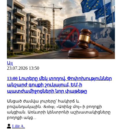
Այլ
23.07.2026 13:50
13:00 Լուրերը մեկ տողով. Փոփոխություններ
անշարժ գույքի շուկայում, ԵՄ-ի
պատժամիջոցների նոր փաթեթը
Անցած ժամվա լուրերը՝ հակիրճ և
բովանդակային.·&nbsp; «Առինջ մոլ»-ի բողոքի
ակցիան. Առևտրի կենտրոնի աշխատակիցները
բողոքի ակց...
Lilit A.