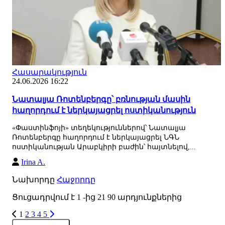
Հասարակություն
24.06.2026 16:22
Նատալյա Ռոտենբերգը՝ բռնության մասին
հաղորդում է ներկայացրել ոստիկանություն
«Փաստինֆոյի» տեղեկություններով՝ Նատալյա
Ռոտենբերգը հաղորդում է ներկայացրել ՆԳՆ
ոստիկանության Արաբկիրի բաժին՝ հայտնելով,...
Irina A.
Նախորդը
Հաջորդը
Ցուցադրվում է
1
-ից
21
90
արդյունքներից
1
2
3
4
5