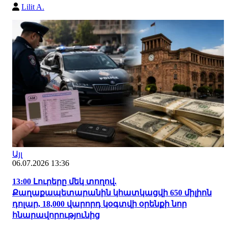
Lilit A.
Այլ
06.07.2026 13:36
13:00 Լուրերը մեկ տողով.
Քաղաքապետարանին կհատկացվի 650 միլիոն
դոլար, 18,000 վարորդ կօգտվի օրենքի նոր
հնարավորությունից