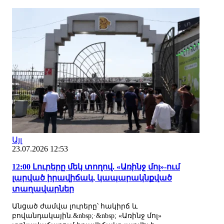
Այլ
23.07.2026 12:53
12:00 Լուրերը մեկ տողով. «Առինջ մոլ»-ում
լարված իրավիճակ, կապարակնքված
տաղավարներ
Անցած ժամվա լուրերը՝ հակիրճ և
բովանդակային.&nbsp;·&nbsp; «Առինջ մոլ»