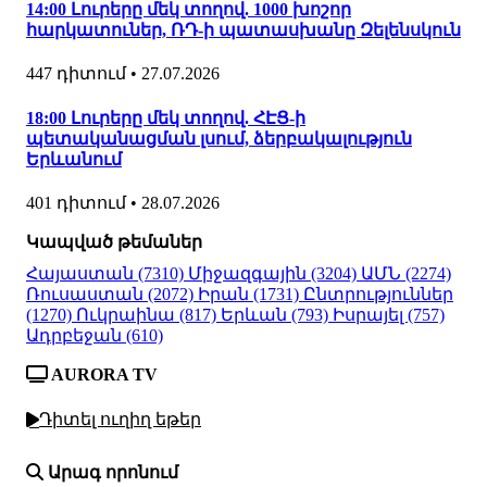
14:00 Լուրերը մեկ տողով. 1000 խոշոր
հարկատուներ, ՌԴ-ի պատասխանը Զելենսկուն
447 դիտում
•
27.07.2026
18:00 Լուրերը մեկ տողով. ՀԷՑ-ի
պետականացման լսում, ձերբակալություն
Երևանում
401 դիտում
•
28.07.2026
Կապված թեմաներ
Հայաստան
(7310)
Միջազգային
(3204)
ԱՄՆ
(2274)
Ռուսաստան
(2072)
Իրան
(1731)
Ընտրություններ
(1270)
Ուկրաինա
(817)
Երևան
(793)
Իսրայել
(757)
Ադրբեջան
(610)
AURORA TV
Դիտել ուղիղ եթեր
Արագ որոնում