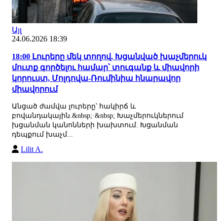
Այլ
24.06.2026 18:39
18:00 Լուրերը մեկ տողով. Խցանված խաչմերուկ
մուտք գործելու համար՝ տուգանք և միավորի
կորուստ, Մոլդովա-Ռումինիա հնարավոր
միավորում
Անցած ժամվա լուրերը՝ հակիրճ և
բովանդակային.&nbsp;·&nbsp; Խաչմերուկներում
խցանման կանոնների խախտում. Խցանման
դեպքում խաչմ...
Lilit A.