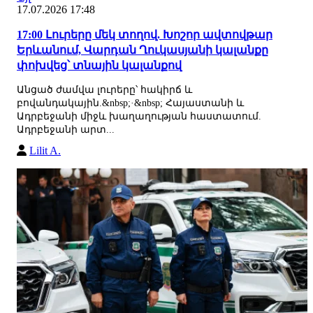
17.07.2026 17:48
17:00 Լուրերը մեկ տողով. Խոշոր ավտովթար
Երևանում, Վարդան Ղուկասյանի կալանքը
փոխվեց՝ տնային կալանքով
Անցած ժամվա լուրերը՝ հակիրճ և
բովանդակային.&nbsp;·&nbsp; Հայաստանի և
Ադրբեջանի միջև խաղաղության հաստատում.
Ադրբեջանի արտ...
Lilit A.