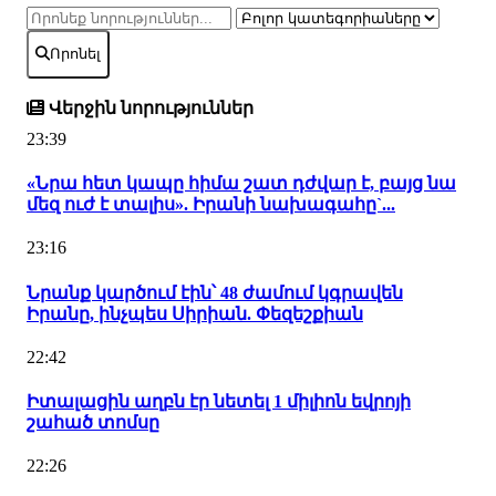
Որոնել
Վերջին նորություններ
23:39
«Նրա հետ կապը հիմա շատ դժվար է, բայց նա
մեզ ուժ է տալիս». Իրանի նախագահը`...
23:16
Նրանք կարծում էին՝ 48 ժամում կգրավեն
Իրանը, ինչպես Սիրիան. Փեզեշքիան
22:42
Իտալացին աղբն էր նետել 1 միլիոն եվրոյի
շահած տոմսը
22:26