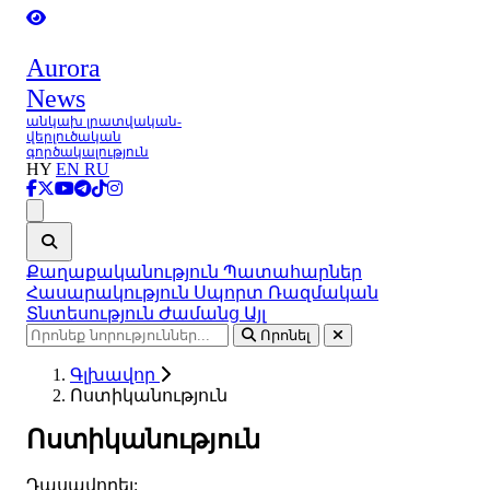
Aurora
News
անկախ լրատվական-
վերլուծական
գործակալություն
HY
EN
RU
Ցանկ
Քաղաքականություն
Պատահարներ
Հասարակություն
Սպորտ
Ռազմական
Տնտեսություն
Ժամանց
Այլ
Որոնել
Գլխավոր
Ոստիկանություն
Ոստիկանություն
Դասավորել: