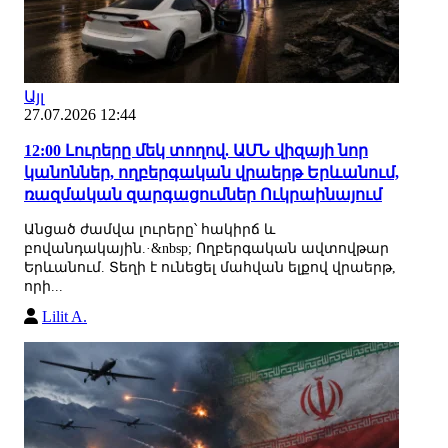
Այլ
27.07.2026 12:44
12:00 Լուրերը մեկ տողով. ԱՄՆ վիզայի նոր
կանոններ, ողբերգական վրաերթ Երևանում,
ռազմական զարգացումներ Ուկրաինայում
Անցած ժամվա լուրերը՝ հակիրճ և
բովանդակային.·&nbsp; Ողբերգական ավտովթար
Երևանում. Տեղի է ունեցել մահվան ելքով վրաերթ,
որի...
Lilit A.