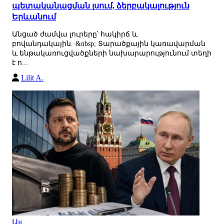
պետականացման լսում, ձերբակալություն
Երևանում
Անցած ժամվա լուրերը՝ հակիրճ և
բովանդակային.·&nbsp; Տարածքային կառավարման
և ենթակառուցվածքների նախարարությունում տեղի
է ո...
Lilit A.
Այլ