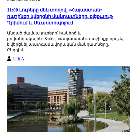
11:00 Լուրերը մեկ տողով. «Հայաստան»
դաշինքը կվերցնի մանդատները, բլեքաութ
Ղրիմում և Սևաստոպոլում
Անցած ժամվա լուրերը՝ հակիրճ և
բովանդակային.·&nbsp; «Հայաստան» դաշինքը որոշել
է վերցնել պատգամավորական մանդատները.
Ընդդիմ...
Lilit A.