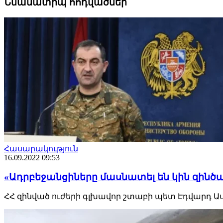
Նմանատիպ հոդվածներ
Հասարակություն
16.09.2022 09:53
«Ադրբեջանցիները մասնատել են կին զինծառ
ՀՀ զինված ուժերի գլխավոր շտաբի պետ Էդվարդ Ա