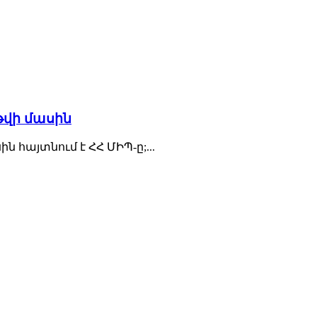
թվի մասին
ն հայտնում է ՀՀ ՄԻՊ-ը;...