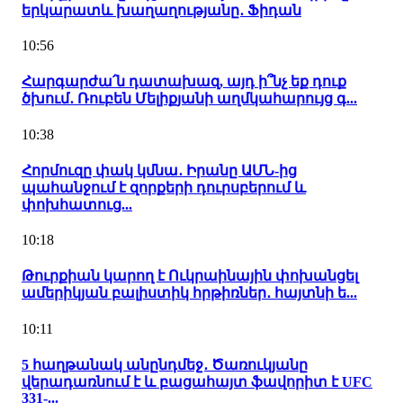
երկարատև խաղաղությանը․ Ֆիդան
10:56
Հարգարժա՛ն դատախազ, այդ ի՞նչ եք դուք
ծխում․ Ռուբեն Մելիքյանի աղմկահարույց գ...
10:38
Հորմուզը փակ կմնա․ Իրանը ԱՄՆ-ից
պահանջում է զորքերի դուրսբերում և
փոխհատուց...
10:18
Թուրքիան կարող է Ուկրաինային փոխանցել
ամերիկյան բալիստիկ հրթիռներ․ հայտնի ե...
10:11
5 հաղթանակ անընդմեջ․ Ծառուկյանը
վերադառնում է և բացահայտ ֆավորիտ է UFC
331-...