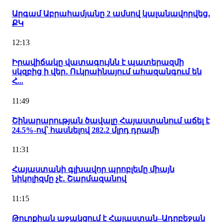
Արգամ Աբրահամյանը 2 ամսով կալանավորվեց․
ՔԿ
12:13
Իրավիճակը վատագույնն է պատերազմի
սկզբից ի վեր․ Ուկրաինայում ահազանգում են
Հ...
11:49
Շինարարության ծավալը Հայաստանում աճել է
24.5%-ով՝ հասնելով 282.2 մլրդ դրամի
11:31
Հայաստանի գլխավոր պրոբլեմը միայն
նիկոլիզմը չէ․ Շարմազանով
11:15
Թուրքիան աջակցում է Հայաստան–Ադրբեջան