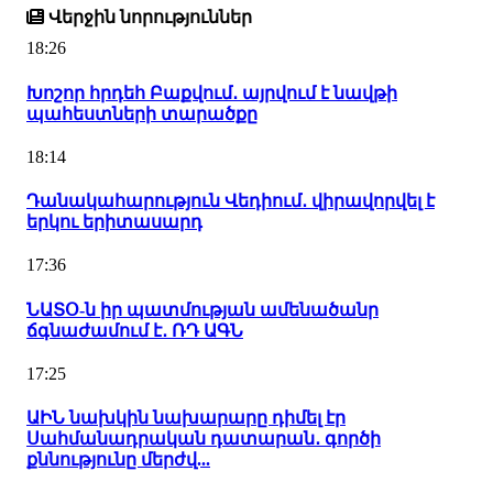
Վերջին նորություններ
18:26
Խոշոր հրդեհ Բաքվում․ այրվում է նավթի
պահեստների տարածքը
18:14
Դանակահարություն Վեդիում․ վիրավորվել է
երկու երիտասարդ
17:36
ՆԱՏՕ-ն իր պատմության ամենածանր
ճգնաժամում է․ ՌԴ ԱԳՆ
17:25
ԱԻՆ նախկին նախարարը դիմել էր
Սահմանադրական դատարան․ գործի
քննությունը մերժվ...