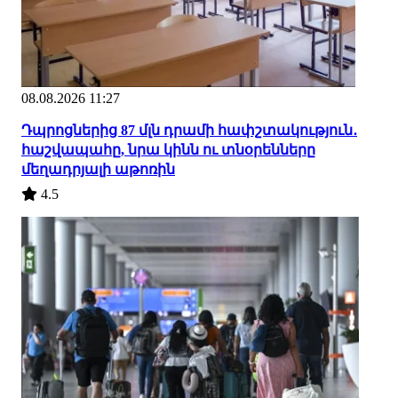
08.08.2026 11:27
Դպրոցներից 87 մլն դրամի հափշտակություն․
հաշվապահը, նրա կինն ու տնօրենները
մեղադրյալի աթոռին
4.5