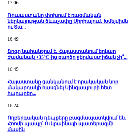
17:06
Ռուսաստանը փոխում է ռազմական
ներկայության ձևաչափը Սիրիայում․ Խմեյմիմն
ու Տա...
16:49
Շոգը նահանջում է․ Հայաստանում երկար
ժամանակ +35°C-ից բարձր ջերմաստիճան չի՞...
16:45
Հայաստանը ցանկանում է որակական նոր
մակարդակի հասցնել Սինգապուրի հետ
հարաբեր...
16:24
Ողբերգական դեպքերը բազմապատկվում են․
Հռոմի պապը՝ Ուկրաինայի պատերազմի
մասին