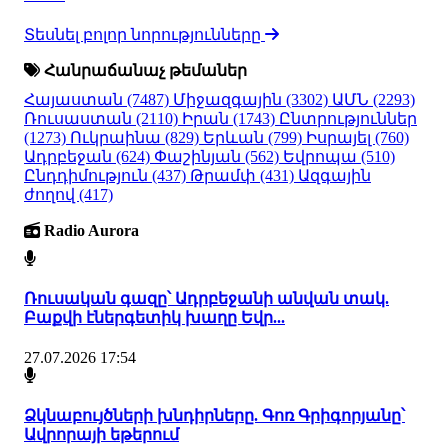
Տեսնել բոլոր նորությունները
Հանրաճանաչ թեմաներ
Հայաստան
(7487)
Միջազգային
(3302)
ԱՄՆ
(2293)
Ռուսաստան
(2110)
Իրան
(1743)
Ընտրություններ
(1273)
Ուկրաինա
(829)
Երևան
(799)
Իսրայել
(760)
Ադրբեջան
(624)
Փաշինյան
(562)
Եվրոպա
(510)
Ընդդիմություն
(437)
Թրամփ
(431)
Ազգային
ժողով
(417)
Radio Aurora
Ռուսական գազը՝ Ադրբեջանի անվան տակ.
Բաքվի էներգետիկ խաղը Եվր...
27.07.2026 17:54
Ձկնաբույծների խնդիրները. Գոռ Գրիգորյանը՝
Ավրորայի եթերում