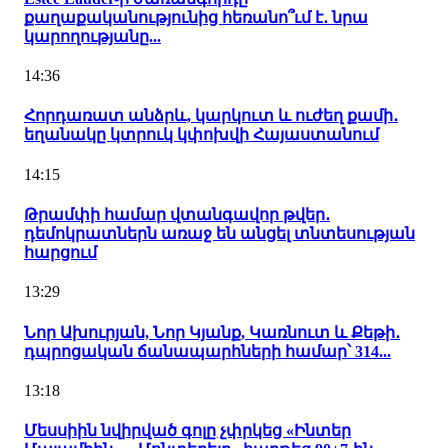
քաղաքականությունից հեռանո՞ւմ է․ նրա
կարողությանը...
14:36
Հորդառատ անձրև, կարկուտ և ուժեղ քամի․
եղանակը կտրուկ կփոխվի Հայաստանում
14:15
Թրամփի համար վտանգավոր թվեր․
դեմոկրատներն առաջ են անցել տնտեսության
հարցում
13:29
Նոր Ախուրյան, Նոր Կյանք, Կառնուտ և Քեթի․
դպրոցական ճանապարհների համար՝ 314...
13:18
Մեսսիին նվիրված գոլը չփրկեց «Ինտեր