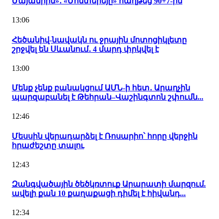
Մայամիին»․ «Մոնտերեյը» հաղթեց 90+7-ին
13:06
Հեծանիվ-նավակն ու ջրային մոտոցիկլետը
շրջվել են Սևանում․ 4 մարդ փրկվել է
13:00
Մենք չենք բանակցում ԱՄՆ-ի հետ․ Արաղչին
պարզաբանել է Թեհրան–Վաշինգտոն շփումն...
12:46
Մեսսին վերադարձել է Ռոսարիո՝ հորը վերջին
հրաժեշտը տալու
12:43
Զանգվածային ծեծկռտուք Արարատի մարզում.
ավելի քան 10 քաղաքացի դիմել է հիվանդ...
12:34