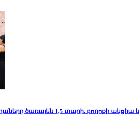
տղաները ծառայեն 1,5 տարի. բողոքի ակցիա