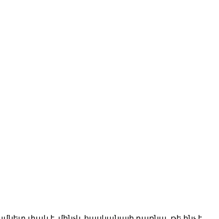
ամկետ փակ է, մինչև հասկանալի դառնա, թե ինչ է