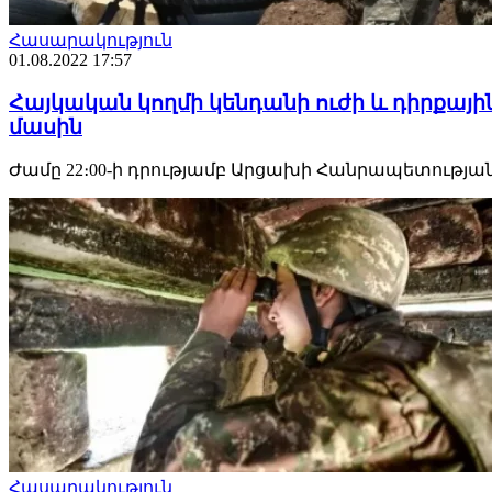
Հասարակություն
01.08.2022 17:57
Հայկական կողմի կենդանի ուժի և դիրքայի
մասին
Ժամը 22։00-ի դրությամբ Արցախի Հանրապետության
Հասարակություն