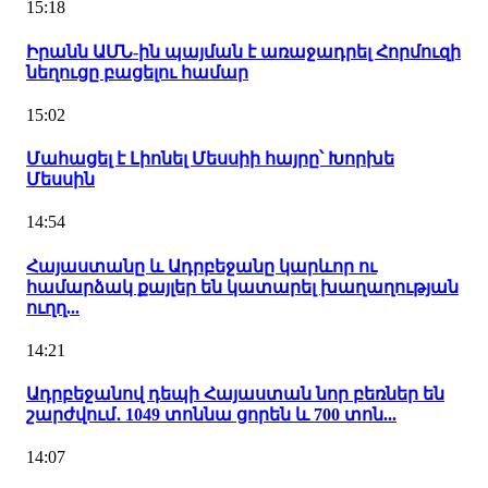
15:18
Իրանն ԱՄՆ-ին պայման է առաջադրել Հորմուզի
նեղուցը բացելու համար
15:02
Մահացել է Լիոնել Մեսսիի հայրը՝ Խորխե
Մեսսին
14:54
Հայաստանը և Ադրբեջանը կարևոր ու
համարձակ քայլեր են կատարել խաղաղության
ուղղ...
14:21
Ադրբեջանով դեպի Հայաստան նոր բեռներ են
շարժվում․ 1049 տոննա ցորեն և 700 տոն...
14:07