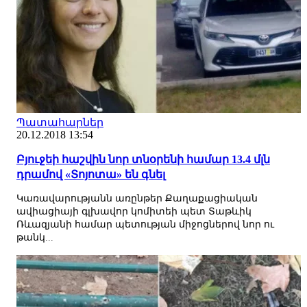
Պատահարներ
20.12.2018 13:54
Բյուջեի հաշվին նոր տնօրենի համար 13.4 մլն
դրամով «Տոյոտա» են գնել
Կառավարությանն առընթեր Քաղաքացիական
ավիացիայի գլխավոր կոմիտեի պետ Տաթևիկ
Ռևազյանի համար պետության միջոցներով նոր ու
թանկ...