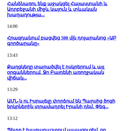
Հանձնառու ենք աջակցել Հայաստանի և
Ադրբեջանի միջև կայուն և տևական
խաղաղությա...
14:00
Հրազդանում բացվեց 500 մլն դոլարանոց «ԱԲ
գործարանը»
13:43
Քաղցկեղը տարածվել է ոսկրերում և այլ
օրգաններում. Ջո Բայդենի առողջական
վիճակ...
13:29
ԱՄՆ-ն ու Իսրայելը փորձում են Պարսից ծոցի
երկրներին տրամադրել Իրանի դեմ․ Փեզ...
13:12
Պետք է խաղադաշտում ապացուցեմ, որ