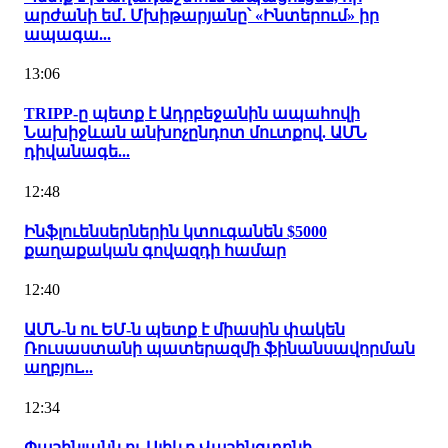
արժանի եմ․ Մխիթարյանը՝ «Ինտերում» իր
ապագա...
13:06
TRIPP-ը պետք է Ադրբեջանին ապահովի
Նախիջևան անխոչընդոտ մուտքով. ԱՄՆ
դիվանագե...
12:48
Ինֆլուենսերներին կտուգանեն $5000
քաղաքական գովազդի համար
12:40
ԱՄՆ-ն ու ԵՄ-ն պետք է միասին փակեն
Ռուսաստանի պատերազմի ֆինանսավորման
աղբյու...
12:34
Փաշինյանն ու Ալիևը Վաշինգտոնի