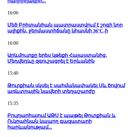
հաղորդագրո...
16:06
Մեծ Բրիտանիան պատրաստվում է շոգի նոր
ալիքին․ ջերմաստիճանը կհասնի 36°C-ի
16:00
Արևմուտքը երես կթեքի Հայաստանից․
Մեդվեդևը զգուշացրել է Երևանին
15:40
Թուրքիան սկսել է սահմանափակել Սև ծովում
առևտրային նավերի տեղաշարժը
15:35
Բուլղարիայում ԱԹՍ է պայթել Թուրքիան և
Ուկրաինան կապող գազատարի
հարևանությամ...