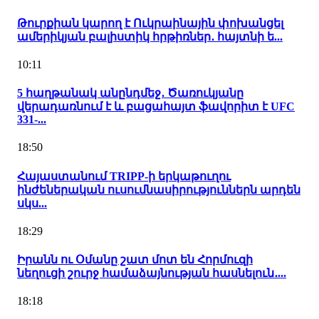
Թուրքիան կարող է Ուկրաինային փոխանցել
ամերիկյան բալիստիկ հրթիռներ․ հայտնի ե...
10:11
5 հաղթանակ անընդմեջ․ Ծառուկյանը
վերադառնում է և բացահայտ ֆավորիտ է UFC
331-...
18:50
Հայաստանում TRIPP-ի երկաթուղու
ինժեներական ուսումնասիրություններն արդեն
սկս...
18:29
Իրանն ու Օմանը շատ մոտ են Հորմուզի
նեղուցի շուրջ համաձայնության հասնելուն․...
18:18