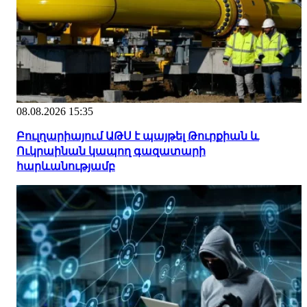
08.08.2026 15:35
Բուլղարիայում ԱԹՍ է պայթել Թուրքիան և
Ուկրաինան կապող գազատարի
հարևանությամբ