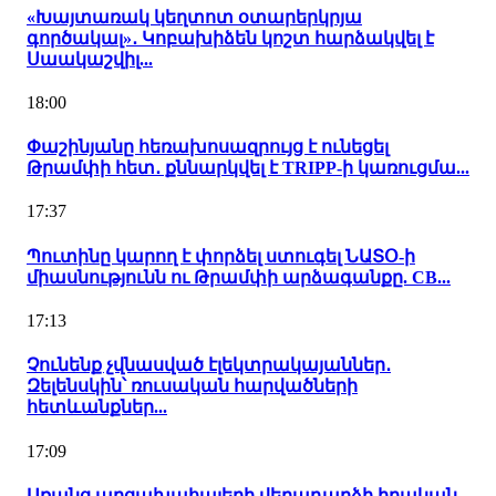
«Խայտառակ կեղտոտ օտարերկրյա
գործակալ»․ Կոբախիձեն կոշտ հարձակվել է
Սաակաշվիլ...
18:00
Փաշինյանը հեռախոսազրույց է ունեցել
Թրամփի հետ․ քննարկվել է TRIPP-ի կառուցմա...
17:37
Պուտինը կարող է փորձել ստուգել ՆԱՏՕ-ի
միասնությունն ու Թրամփի արձագանքը. CB...
17:13
Չունենք չվնասված էլեկտրակայաններ․
Զելենսկին՝ ռուսական հարվածների
հետևանքներ...
17:09
Առանց արցախահայերի վերադարձի իրական