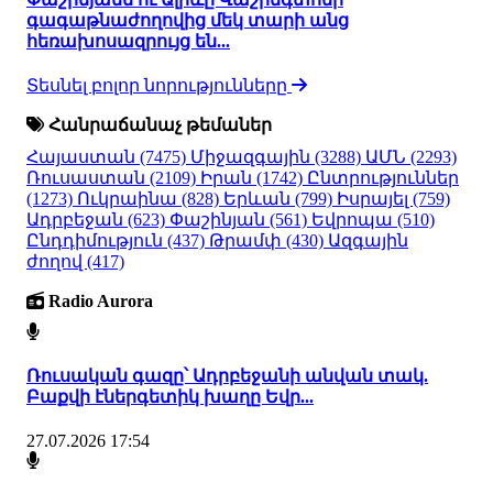
գագաթնաժողովից մեկ տարի անց
հեռախոսազրույց են...
Տեսնել բոլոր նորությունները
Հանրաճանաչ թեմաներ
Հայաստան
(7475)
Միջազգային
(3288)
ԱՄՆ
(2293)
Ռուսաստան
(2109)
Իրան
(1742)
Ընտրություններ
(1273)
Ուկրաինա
(828)
Երևան
(799)
Իսրայել
(759)
Ադրբեջան
(623)
Փաշինյան
(561)
Եվրոպա
(510)
Ընդդիմություն
(437)
Թրամփ
(430)
Ազգային
ժողով
(417)
Radio Aurora
Ռուսական գազը՝ Ադրբեջանի անվան տակ.
Բաքվի էներգետիկ խաղը Եվր...
27.07.2026 17:54