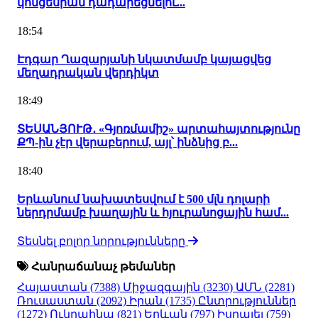
կոնցեսիան դադարեցնելու...
18:54
Էդգար Ղազարյանի նկատմամբ կայացվեց
մեղադրական վերդիկտ
18:49
ՏԵՍԱՆՅՈՒԹ․ «Գյոռմամիշ» արտահայտությունը
ՔՊ-ին չէր վերաբերում, այլ՝ ինձնից բ...
18:40
Երևանում նախատեսվում է 500 մլն դոլարի
ներդրմամբ խաղային և հյուրանոցային համ...
Տեսնել բոլոր նորությունները
Հանրաճանաչ թեմաներ
Հայաստան
(7388)
Միջազգային
(3230)
ԱՄՆ
(2281)
Ռուսաստան
(2092)
Իրան
(1735)
Ընտրություններ
(1272)
Ուկրաինա
(821)
Երևան
(797)
Իսրայել
(759)