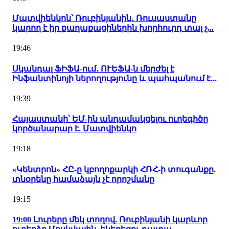
Մատվիենկոն՝ Ռուբինյանին․ Ռուսաստանը
կարող է իր քաղաքացիներին խորհուրդ տալ չ...
19:46
Սկանդալ ՖԻՖԱ-ում․ ՈՒԵՖԱ-ն մերժել է
Ինֆանտինոյի ներողությունը և պահպանում է...
19:39
Հայաստանի՝ ԵՄ-ին անդամակցելու ուղեգիծը
կործանարար է. Մատվիենկո
19:18
«Կենտրոն» ՀԸ-ը կբողոքարկի ՀՌՀ-ի տուգանքը.
տնօրենը համաձայն չէ որոշմանը
19:15
19:00 Լուրերը մեկ տողով. Ռուբինյանի կարևոր