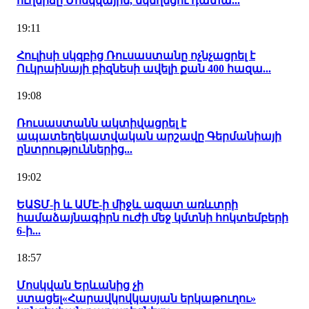
ուղերձը Մոսկվային, եկեղեցու դատա...
19:11
Հուլիսի սկզբից Ռուսաստանը ոչնչացրել է
Ուկրաինայի բիզնեսի ավելի քան 400 հազա...
19:08
Ռուսաստանն ակտիվացրել է
ապատեղեկատվական արշավը Գերմանիայի
ընտրություններից...
19:02
ԵԱՏՄ-ի և ԱՄԷ-ի միջև ազատ առևտրի
համաձայնագիրն ուժի մեջ կմտնի հոկտեմբերի
6-ի...
18:57
Մոսկվան Երևանից չի
ստացել«Հարավկովկասյան երկաթուղու»