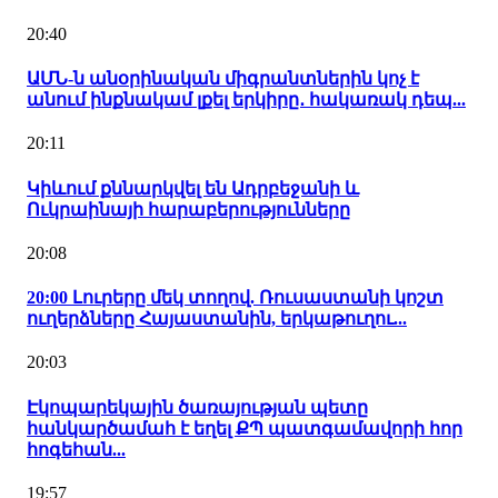
20:40
ԱՄՆ-ն անօրինական միգրանտներին կոչ է
անում ինքնակամ լքել երկիրը․ հակառակ դեպ...
20:11
Կիևում քննարկվել են Ադրբեջանի և
Ուկրաինայի հարաբերությունները
20:08
20:00 Լուրերը մեկ տողով. Ռուսաստանի կոշտ
ուղերձները Հայաստանին, երկաթուղու...
20:03
Էկոպարեկային ծառայության պետը
հանկարծամահ է եղել ՔՊ պատգամավորի հոր
հոգեհան...
19:57