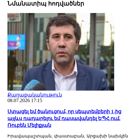
Նմանատիպ հոդվածներ
Քաղաքականություն
08.07.2026 17:15
Ստացել եմ ծանուցում, որ սեպտեմբերի 1-ից
այլևս դադարելու եմ դասավանդել ԵՊՀ-ում.
Ռուբեն Մելիքյան
Իրավապաշտպան, փաստաբան, Արցախի նախկին