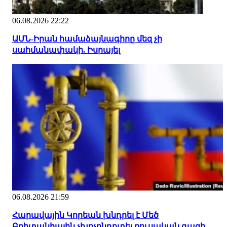
06.08.2026 22:22
ԱՄՆ-Իրան համաձայնագիրը մեզ չի
սահմանափակի. Իսրայել
06.08.2026 21:59
Հարավային Կորեան խնդրել է Մեծ
Բրիտանիային չխոչընդոտել ռուսական գազի