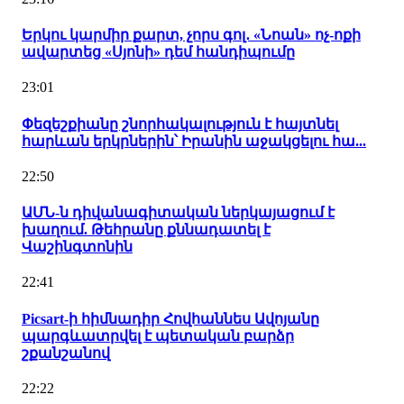
Երկու կարմիր քարտ, չորս գոլ․ «Նոան» ոչ-ոքի
ավարտեց «Սյոնի» դեմ հանդիպումը
23:01
Փեզեշքիանը շնորհակալություն է հայտնել
հարևան երկրներին՝ Իրանին աջակցելու հա...
22:50
ԱՄՆ-ն դիվանագիտական ներկայացում է
խաղում. Թեհրանը քննադատել է
Վաշինգտոնին
22:41
Picsart-ի հիմնադիր Հովհաննես Ավոյանը
պարգևատրվել է պետական բարձր
շքանշանով
22:22