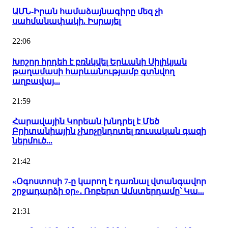
ԱՄՆ-Իրան համաձայնագիրը մեզ չի
սահմանափակի. Իսրայել
22:06
Խոշոր հրդեհ է բռնկվել Երևանի Սիլիկյան
թաղամասի հարևանությամբ գտնվող
աղբավայ...
21:59
Հարավային Կորեան խնդրել է Մեծ
Բրիտանիային չխոչընդոտել ռուսական գազի
ներմուծ...
21:42
«Օգոստոսի 7-ը կարող է դառնալ վտանգավոր
շրջադարձի օր»․ Ռոբերտ Ամստերդամը՝ Կա...
21:31