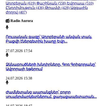
Ադրբեջան
(619)
Փաշինյան
(558)
Եվրոպա
(510)
Ընդդիմություն
(436)
Թրամփ
(428)
Ազգային
ժողով
(407)
Radio Aurora
Ռուսական գազը՝ Ադրբեջանի անվան տակ.
Բաքվի էներգետիկ խաղը Եվր...
27.07.2026 17:54
Ձկնաբույծների խնդիրները. Գոռ Գրիգորյանը՝
Ավրորայի եթերում
24.07.2026 15:38
Ժամկետանց ապրանքներ՝ բոլոր
սուպերմարկետներում․ քաղաքապետարան...
16.07.2026 18:47