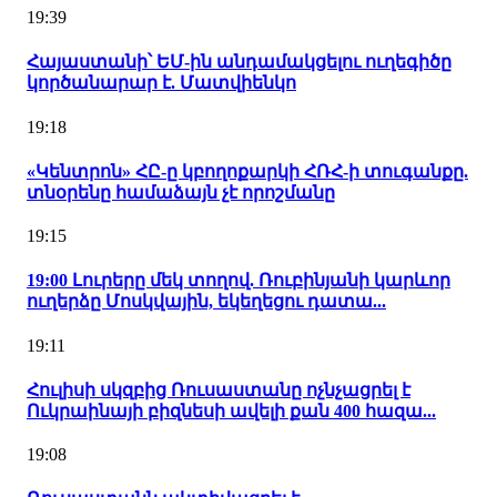
19:39
Հայաստանի՝ ԵՄ-ին անդամակցելու ուղեգիծը
կործանարար է. Մատվիենկո
19:18
«Կենտրոն» ՀԸ-ը կբողոքարկի ՀՌՀ-ի տուգանքը.
տնօրենը համաձայն չէ որոշմանը
19:15
19:00 Լուրերը մեկ տողով. Ռուբինյանի կարևոր
ուղերձը Մոսկվային, եկեղեցու դատա...
19:11
Հուլիսի սկզբից Ռուսաստանը ոչնչացրել է
Ուկրաինայի բիզնեսի ավելի քան 400 հազա...
19:08