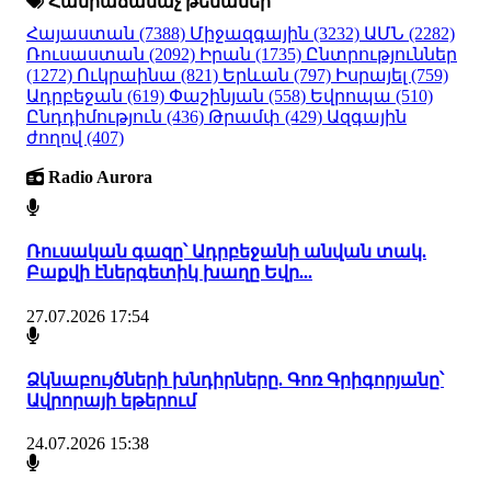
Հանրաճանաչ թեմաներ
Հայաստան
(7388)
Միջազգային
(3232)
ԱՄՆ
(2282)
Ռուսաստան
(2092)
Իրան
(1735)
Ընտրություններ
(1272)
Ուկրաինա
(821)
Երևան
(797)
Իսրայել
(759)
Ադրբեջան
(619)
Փաշինյան
(558)
Եվրոպա
(510)
Ընդդիմություն
(436)
Թրամփ
(429)
Ազգային
ժողով
(407)
Radio Aurora
Ռուսական գազը՝ Ադրբեջանի անվան տակ.
Բաքվի էներգետիկ խաղը Եվր...
27.07.2026 17:54
Ձկնաբույծների խնդիրները. Գոռ Գրիգորյանը՝
Ավրորայի եթերում
24.07.2026 15:38