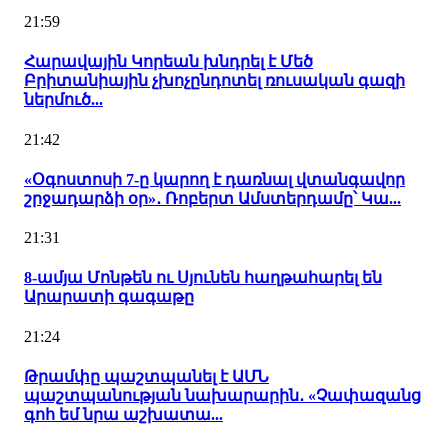
21:59
Հարավային Կորեան խնդրել է Մեծ
Բրիտանիային չխոչընդոտել ռուսական գազի
ներմուծ...
21:42
«Օգոստոսի 7-ը կարող է դառնալ վտանգավոր
շրջադարձի օր»․ Ռոբերտ Ամստերդամը՝ Կա...
21:31
8-ամյա Մոնթեն ու Սյունեն հաղթահարել են
Արարատի գագաթը
21:24
Թրամփը պաշտպանել է ԱՄՆ
պաշտպանության նախարարին․ «Չափազանց
գոհ եմ նրա աշխատա...