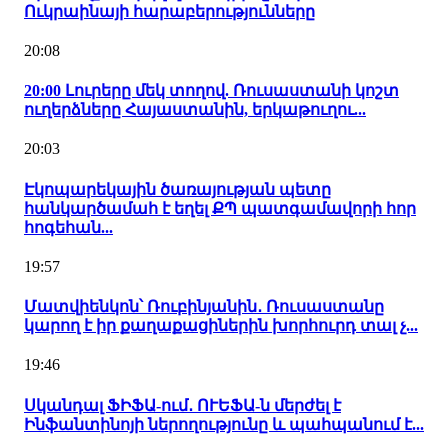
Ուկրաինայի հարաբերությունները
20:08
20:00 Լուրերը մեկ տողով. Ռուսաստանի կոշտ
ուղերձները Հայաստանին, երկաթուղու...
20:03
Էկոպարեկային ծառայության պետը
հանկարծամահ է եղել ՔՊ պատգամավորի հոր
հոգեհան...
19:57
Մատվիենկոն՝ Ռուբինյանին․ Ռուսաստանը
կարող է իր քաղաքացիներին խորհուրդ տալ չ...
19:46
Սկանդալ ՖԻՖԱ-ում․ ՈՒԵՖԱ-ն մերժել է
Ինֆանտինոյի ներողությունը և պահպանում է...