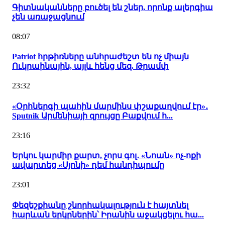
Գիտնականները բուծել են շներ, որոնք ալերգիա
չեն առաջացնում
08:07
Patriot հրթիռները անհրաժեշտ են ոչ միայն
Ուկրաինային, այլև հենց մեզ. Թրամփ
23:32
«Օրհներգի պահին մարմինս փշաքաղվում էր»․
Sputnik Արմենիայի զրույցը Բաքվում հ...
23:16
Երկու կարմիր քարտ, չորս գոլ․ «Նոան» ոչ-ոքի
ավարտեց «Սյոնի» դեմ հանդիպումը
23:01
Փեզեշքիանը շնորհակալություն է հայտնել
հարևան երկրներին՝ Իրանին աջակցելու հա...