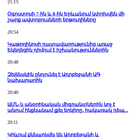
21:15
Օգոստոսի 7-ին և 8-ին Երևանում կփոխվեն մի
շարք ավտոբուսների երթուղիները
20:54
Կաթողիկոսի դատավարությունից առաջ
Եկեղեցին դիմում է իշխանություններին
20:48
Զելենսկին ընդունել է Ադրբեջանի ԱԳ
նախարարին
20:40
ԱՄՆ-ն անօրինական միգրանտներին կոչ է
անում ինքնակամ լքել երկիրը․ հակառակ դեպ...
20:11
Կիևում քննարկվել են Ադրբեջանի և