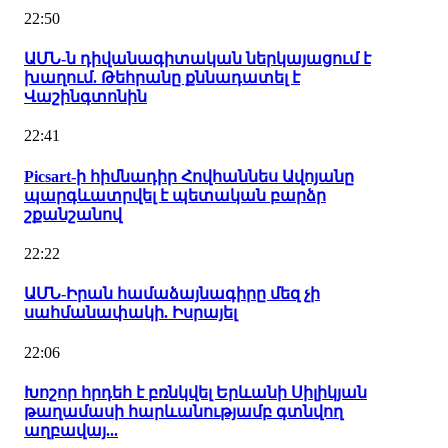
22:50
ԱՄՆ-ն դիվանագիտական ներկայացում է
խաղում. Թեհրանը քննադատել է
Վաշինգտոնին
22:41
Picsart-ի հիմնադիր Հովհաննես Ավոյանը
պարգևատրվել է պետական բարձր
շքանշանով
22:22
ԱՄՆ-Իրան համաձայնագիրը մեզ չի
սահմանափակի. Իսրայել
22:06
Խոշոր հրդեհ է բռնկվել Երևանի Սիլիկյան
թաղամասի հարևանությամբ գտնվող
աղբավայ...