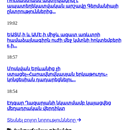
Ռուսաստանն ակտիվացրել է
ապատեղեկատվական արշավը Գերմանիայի
ընտրություններից...
19:02
ԵԱՏՄ-ի և ԱՄԷ-ի միջև ազատ առևտրի
համաձայնագիրն ուժի մեջ կմտնի հոկտեմբերի
6-ի...
18:57
Մոսկվան Երևանից չի
ստացել«Հարավկովկասյան երկաթուղու»
կոնցեսիան դադարեցնելու...
18:54
Էդգար Ղազարյանի նկատմամբ կայացվեց
մեղադրական վերդիկտ
Տեսնել բոլոր նորությունները