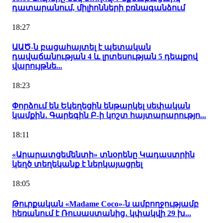
դատարանում, միլիոնների բռնագանձում
18:27
ԱԱԾ-ն բացահայտել է պետական
դավաճանության 4 և լրտեսության 5 դեպքով
վարույթնե...
18:23
Փորձում են Եկեղեցին ենթարկել սեփական
կամքին․ Գարեգին Բ-ի կոշտ հայտարարությո...
18:11
«Արարատցեմենտի» տնօրենը Կադաստրին
կեղծ տեղեկանք է ներկայացրել
18:05
Թուրքական «Madame Coco»-ն ամբողջությամբ
հեռանում է Ռուսաստանից․ կփակվի 29 խ...