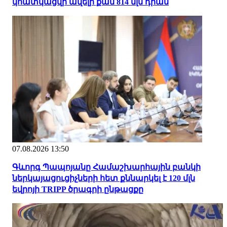
կհատկացվի ավելի քան 814 մլն դրամ
07.08.2026 13:50
Գևորգ Պապոյանը Համաշխարհային բանկի
ներկայացուցիչների հետ քննարկել է 120 մլն
եվրոյի TRIPP ծրագրի ընթացքը