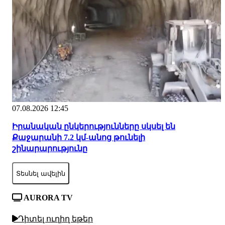
07.08.2026 12:45
Իրանական ընկերությունները սկսել են
Քաջարանի 7.2 կմ-անոց թունելի
շինարարությունը
Տեսնել ավելին
AURORA TV
Դիտել ուղիղ եթեր