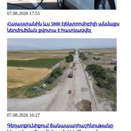
07.08.2026 17:55
Հայաստանին ևս 5000 էլեկտրոմոբիլի անմաքս
ներմուծման քվոտա է հատկացվել
07.08.2026 16:27
Գեղարքունիքում ճանապարհաշինությանը