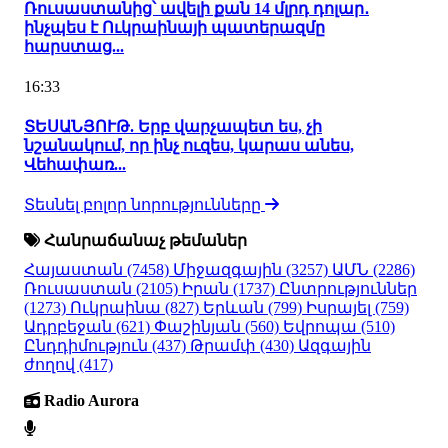
Ռուսաստանից՝ ավելի քան 14 մլրդ դոլար․
ինչպես է Ուկրաինայի պատերազմը
հարստաց...
16:33
ՏԵՍԱՆՅՈՒԹ. Երբ վարչապետ ես, չի
նշանակում, որ ինչ ուզես, կարաս անես,
Վեհափառ...
Տեսնել բոլոր նորությունները
Հանրաճանաչ թեմաներ
Հայաստան
(7458)
Միջազգային
(3257)
ԱՄՆ
(2286)
Ռուսաստան
(2105)
Իրան
(1737)
Ընտրություններ
(1273)
Ուկրաինա
(827)
Երևան
(799)
Իսրայել
(759)
Ադրբեջան
(621)
Փաշինյան
(560)
Եվրոպա
(510)
Ընդդիմություն
(437)
Թրամփ
(430)
Ազգային
ժողով
(417)
Radio Aurora