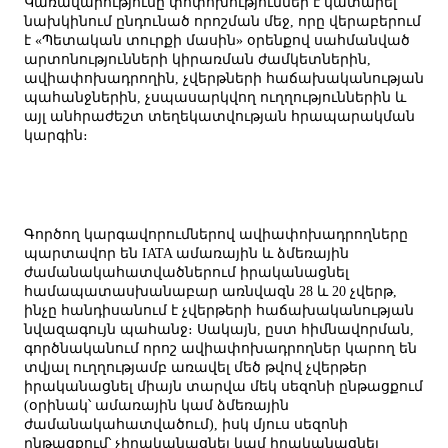
Կառավարությունը փոփոխություններ է կատարել
նախկինում ընդունած որոշման մեջ, որը վերաբերում
է «Պետական տուրքի մասին» օրենքով սահմանված
արտոնությունների կիրառման ժամկետներին,
ավիափոխադրողին, չվերթների հաճախականության
պահանջներին, չսպասարկվող ուղղություններին և
այլ անհրաժեշտ տեղեկատվության հրապարակման
կարգին։
Գործող կարգավորումներով ավիափոխադրողները
պարտավոր են IATA ամառային և ձմեռային
ժամանակահատվածներում իրականացնել
համապատասխանաբար առնվազն 28 և 20 չվերթ,
ինչը հանդիսանում է չվերթերի հաճախականության
նվազագույն պահանջ։ Սակայն, ըստ հիմնավորման,
գործնականում որոշ ավիափոխադրողներ կարող են
տվյալ ուղղությամբ առավել մեծ թվով չվերթեր
իրականացնել միայն տարվա մեկ սեզոնի ընթացքում
(օրինակ՝ ամառային կամ ձմեռային
ժամանակահատվածում), իսկ մյուս սեզոնի
ընթացքում՝ չիրականացնել կամ իրականացնել