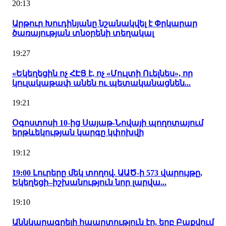
20:13
Արթուր Խուդինյանը նշանակվել է Փրկարար
ծառայության տնօրենի տեղակալ
19:27
«Եկեղեցին ոչ ՀԷՑ է, ոչ «Մուլտի Ուելնես», որ
կուլակաթափ անեն ու պետականացնեն...
19:21
Օգոստոսի 10-ից Սայաթ-Նովայի պողոտայում
երթևեկության կարգը կփոխվի
19:12
19:00 Լուրերը մեկ տողով. ԱԱԾ-ի 573 վարույթը,
Եկեղեցի–իշխանություն նոր լարվա...
19:10
Աննկարագրելի հպարտություն էր, երբ Բաքվում