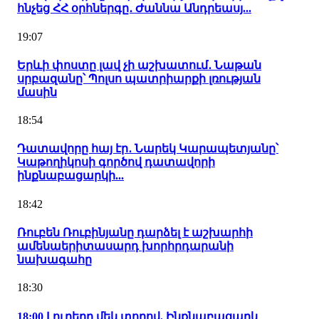
հնչեց ՀՀ օրհներգը․ Ժաննա Անդրեասյ...
19:07
Երևի փոստը լավ չի աշխատում․ Նաթան
սրբազանը՝ Պոլսո պատրիարքի լռության
մասին
18:54
Դատավորը հայ էր․ Նարեկ Կարապետյանը՝
Կաթողիկոսի գործով դատավորի
ինքնաբացարկի...
18:42
Ռուբեն Ռուբինյանը դարձել է աշխարհի
ամենաերիտասարդ խորհրդարանի
նախագահը
18:30
18:00 Լուրերը մեկ տողով. Ինքնաբացարկ