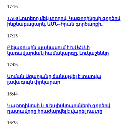
17:16
17:00 Լուրերը մեկ տողով. Կաթողիկոսի գործով
ինքնաբացարկ, ԱՄՆ–Իրան գործարքի...
17:15
Բելառուսին պակասում է ԽՍՀՄ-ի
կառավարման համակարգը. Լուկաշենկո
17:06
Արման Ազարյանը ճանաչվել է տարվա
լավագույն փրկարար
16:44
Կաթողիկոսի և 6 եպիսկոպոսների գործով
դատավորը հրաժարվել է վարել դատը
16:38