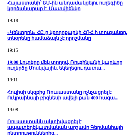
Հայաստանի՝ ԵՄ-ին անդամակցելու ուղեգիծը
կործանարար է. Մատվիենկո
19:18
«Կենտրոն» ՀԸ-ը կբողոքարկի ՀՌՀ-ի տուգանքը.
տնօրենը համաձայն չէ որոշմանը
19:15
19:00 Լուրերը մեկ տողով. Ռուբինյանի կարևոր
ուղերձը Մոսկվային, եկեղեցու դատա...
19:11
Հուլիսի սկզբից Ռուսաստանը ոչնչացրել է
Ուկրաինայի բիզնեսի ավելի քան 400 հազա...
19:08
Ռուսաստանն ակտիվացրել է
ապատեղեկատվական արշավը Գերմանիայի
ընտրություններից...