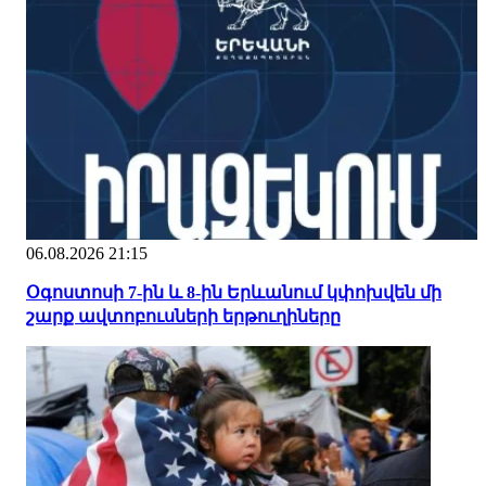
06.08.2026 21:15
Օգոստոսի 7-ին և 8-ին Երևանում կփոխվեն մի
շարք ավտոբուսների երթուղիները