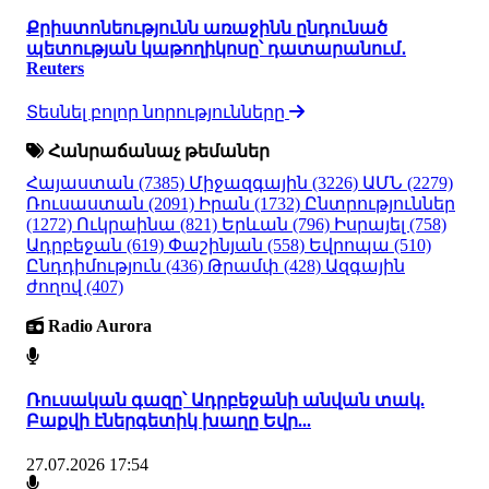
Քրիստոնեությունն առաջինն ընդունած
պետության կաթողիկոսը՝ դատարանում․
Reuters
Տեսնել բոլոր նորությունները
Հանրաճանաչ թեմաներ
Հայաստան
(7385)
Միջազգային
(3226)
ԱՄՆ
(2279)
Ռուսաստան
(2091)
Իրան
(1732)
Ընտրություններ
(1272)
Ուկրաինա
(821)
Երևան
(796)
Իսրայել
(758)
Ադրբեջան
(619)
Փաշինյան
(558)
Եվրոպա
(510)
Ընդդիմություն
(436)
Թրամփ
(428)
Ազգային
ժողով
(407)
Radio Aurora
Ռուսական գազը՝ Ադրբեջանի անվան տակ.
Բաքվի էներգետիկ խաղը Եվր...
27.07.2026 17:54