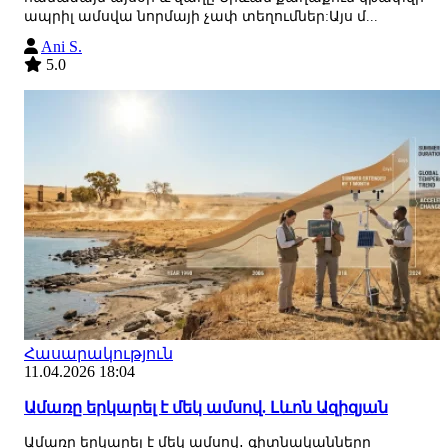
ապրիլ ամսվա նորմայի չափ տեղումներ:Այս մ...
Ani S.
5.0
Հասարակություն
11.04.2026 18:04
Ամառը երկարել է մեկ ամսով. Լևոն Ազիզյան
Ամառը երկարել է մեկ ամսով․ գիտնականները