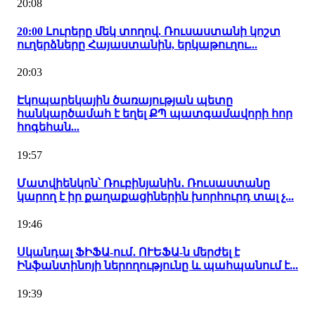
20:08
20:00 Լուրերը մեկ տողով. Ռուսաստանի կոշտ
ուղերձները Հայաստանին, երկաթուղու...
20:03
Էկոպարեկային ծառայության պետը
հանկարծամահ է եղել ՔՊ պատգամավորի հոր
հոգեհան...
19:57
Մատվիենկոն՝ Ռուբինյանին․ Ռուսաստանը
կարող է իր քաղաքացիներին խորհուրդ տալ չ...
19:46
Սկանդալ ՖԻՖԱ-ում․ ՈՒԵՖԱ-ն մերժել է
Ինֆանտինոյի ներողությունը և պահպանում է...
19:39