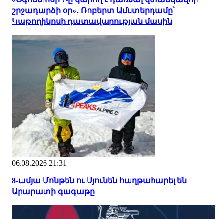
շրջադարձի օր»․ Ռոբերտ Ամստերդամը՝
Կաթողիկոսի դատավարության մասին
06.08.2026 21:31
8-ամյա Մոնթեն ու Սյունեն հաղթահարել են
Արարատի գագաթը