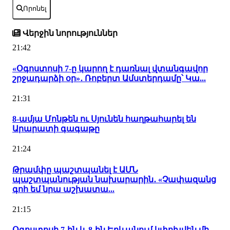
Որոնել
Վերջին նորություններ
21:42
«Օգոստոսի 7-ը կարող է դառնալ վտանգավոր
շրջադարձի օր»․ Ռոբերտ Ամստերդամը՝ Կա...
21:31
8-ամյա Մոնթեն ու Սյունեն հաղթահարել են
Արարատի գագաթը
21:24
Թրամփը պաշտպանել է ԱՄՆ
պաշտպանության նախարարին․ «Չափազանց
գոհ եմ նրա աշխատա...
21:15
Օգոստոսի 7-ին և 8-ին Երևանում կփոխվեն մի