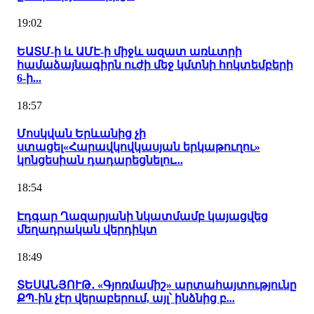
19:02
ԵԱՏՄ-ի և ԱՄԷ-ի միջև ազատ առևտրի
համաձայնագիրն ուժի մեջ կմտնի հոկտեմբերի
6-ի...
18:57
Մոսկվան Երևանից չի
ստացել«Հարավկովկասյան երկաթուղու»
կոնցեսիան դադարեցնելու...
18:54
Էդգար Ղազարյանի նկատմամբ կայացվեց
մեղադրական վերդիկտ
18:49
ՏԵՍԱՆՅՈՒԹ․ «Գյոռմամիշ» արտահայտությունը
ՔՊ-ին չէր վերաբերում, այլ՝ ինձնից բ...