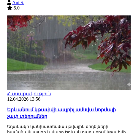
Ani S.
5.0
Հասարակություն
12.04.2026 13:56
Երևանում կթափվի ապրիլ ամսվա նորմայի
չափ տեղումներ
Եղանակի կանխատեսման թվային մոդելների
համաձայն այսօր և վաղը Երևան քաղաքում կթափվի