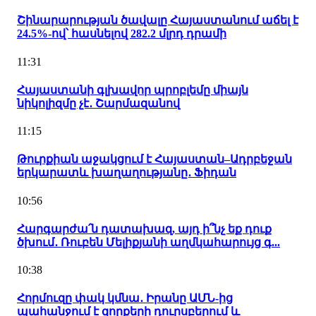
Շինարարության ծավալը Հայաստանում աճել է
24.5%-ով՝ հասնելով 282.2 մլրդ դրամի
11:31
Հայաստանի գլխավոր պրոբլեմը միայն
նիկոլիզմը չէ․ Շարմազանով
11:15
Թուրքիան աջակցում է Հայաստան–Ադրբեջան
երկարատև խաղաղությանը․ Ֆիդան
10:56
Հարգարժա՛ն դատախազ, այդ ի՞նչ եք դուք
ծխում․ Ռուբեն Մելիքյանի աղմկահարույց գ...
10:38
Հորմուզը փակ կմնա․ Իրանը ԱՄՆ-ից
պահանջում է զորքերի դուրսբերում և