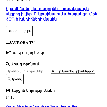
09.08.2026 12:13
Իրավիճակը վատագույնն է պատերազմի
սկզբից ի վեր․ Ուկրաինայում ահազանգում են
ՀՕՊ-ի խնդիրների մասին
Տեսնել ավելին
AURORA TV
Դիտել ուղիղ եթեր
Արագ որոնում
Որոնել
Վերջին նորություններ
14:15