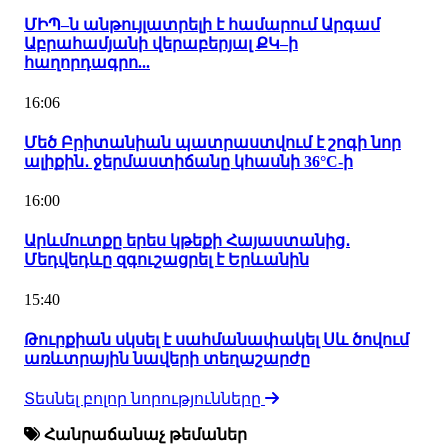
ՄԻՊ–ն անթույլատրելի է համարում Արգամ
Աբրահամյանի վերաբերյալ ՔԿ–ի
հաղորդագրո...
16:06
Մեծ Բրիտանիան պատրաստվում է շոգի նոր
ալիքին․ ջերմաստիճանը կհասնի 36°C-ի
16:00
Արևմուտքը երես կթեքի Հայաստանից․
Մեդվեդևը զգուշացրել է Երևանին
15:40
Թուրքիան սկսել է սահմանափակել Սև ծովում
առևտրային նավերի տեղաշարժը
Տեսնել բոլոր նորությունները
Հանրաճանաչ թեմաներ