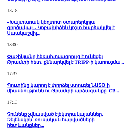
18:18
«Խայտառակ կեղտոտ օտարերկրյա
գործակալ»․ Կոբախիձեն կոշտ հարձակվել է
Սաակաշվիլ...
18:00
Փաշինյանը հեռախոսազրույց է ունեցել
Թրամփի հետ․ քննարկվել է TRIPP-ի կառուցմա...
17:37
Պուտինը կարող է փորձել ստուգել ՆԱՏՕ-ի
միասնությունն ու Թրամփի արձագանքը. CB...
17:13
Չունենք չվնասված էլեկտրակայաններ․
Զելենսկին՝ ռուսական հարվածների
հետևանքներ...