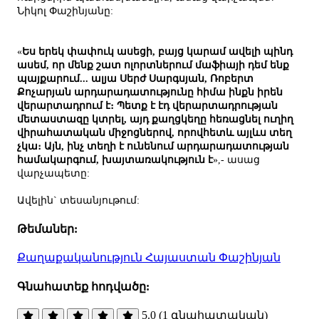
Նիկոլ Փաշինյանը:
«
Ես երեկ փափուկ ասեցի, բայց կարամ ավելի պինդ
ասեմ, որ մենք շատ ոլորտներում մաֆիայի դեմ ենք
պայքարում... ալյա Սերժ Սարգսյան, Ռոբերտ
Քոչարյան արդարադատությունը հիմա ինքն իրեն
վերարտադրում է։ Պետք է էդ վերարտադրության
մետաստազը կտրել, այդ քաղցկեղը հեռացնել ուղիղ
վիրահատական միջոցներով, որովհետև այլևս տեղ
չկա։ Այն, ինչ տեղի է ունենում արդարադատության
համակարգում, խայտառակություն է
»,- ասաց
վարչապետը:
Ավելին` տեսանյութում:
Թեմաներ:
Քաղաքականություն
Հայաստան
Փաշինյան
Գնահատեք հոդվածը:
5.0 (1 գնահատական)