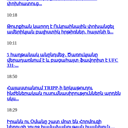
փոխհատուց...
10:18
Թուրքիան կարող է Ուկրաինային փոխանցել
ամերիկյան բալիստիկ հրթիռներ․ հայտնի ե...
10:11
5 հաղթանակ անընդմեջ․ Ծառուկյանը
վերադառնում է և բացահայտ ֆավորիտ է UFC
331-...
18:50
Հայաստանում TRIPP-ի երկաթուղու
ինժեներական ուսումնասիրություններն արդեն
սկս...
18:29
Իրանն ու Օմանը շատ մոտ են Հորմուզի
նեղուցի շուրջ համաձայնության հասնելուն․...