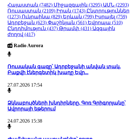
Հայաստան
(7482)
Միջազգային
(3295)
ԱՄՆ
(2293)
Ռուսաստան
(2109)
Իրան
(1743)
Ընտրություններ
(1273)
Ուկրաինա
(829)
Երևան
(799)
Իսրայել
(759)
Ադրբեջան
(623)
Փաշինյան
(561)
Եվրոպա
(510)
Ընդդիմություն
(437)
Թրամփ
(431)
Ազգային
ժողով
(417)
Radio Aurora
Ռուսական գազը՝ Ադրբեջանի անվան տակ.
Բաքվի էներգետիկ խաղը Եվր...
27.07.2026 17:54
Ձկնաբույծների խնդիրները. Գոռ Գրիգորյանը՝
Ավրորայի եթերում
24.07.2026 15:38