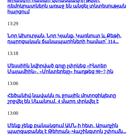
Թրամփի համար վտանգավոր թվեր․
դեմոկրատներն առաջ են անցել տնտեսության
հարցում
13:29
Նոր Ախուրյան, Նոր Կյանք, Կառնուտ և Քեթի․
դպրոցական ճանապարհների համար՝ 314...
13:18
Մեսսիին նվիրված գոլը չփրկեց «Ինտեր
Մայամիին»․ «Մոնտերեյը» հաղթեց 90+7-ին
13:06
Հեծանիվ-նավակն ու ջրային մոտոցիկլետը
շրջվել են Սևանում․ 4 մարդ փրկվել է
13:00
Մենք չենք բանակցում ԱՄՆ-ի հետ․ Արաղչին
պարզաբանել է Թեհրան–Վաշինգտոն շփումն...