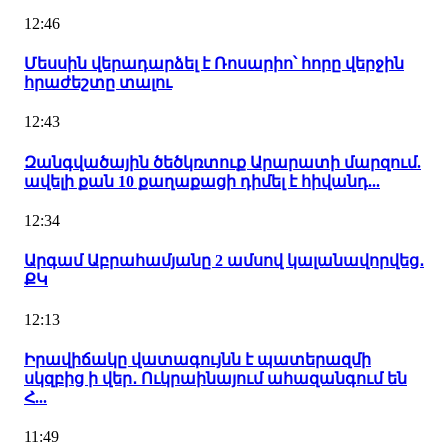
12:46
Մեսսին վերադարձել է Ռոսարիո՝ հորը վերջին
հրաժեշտը տալու
12:43
Զանգվածային ծեծկռտուք Արարատի մարզում.
ավելի քան 10 քաղաքացի դիմել է հիվանդ...
12:34
Արգամ Աբրահամյանը 2 ամսով կալանավորվեց․
ՔԿ
12:13
Իրավիճակը վատագույնն է պատերազմի
սկզբից ի վեր․ Ուկրաինայում ահազանգում են
Հ...
11:49