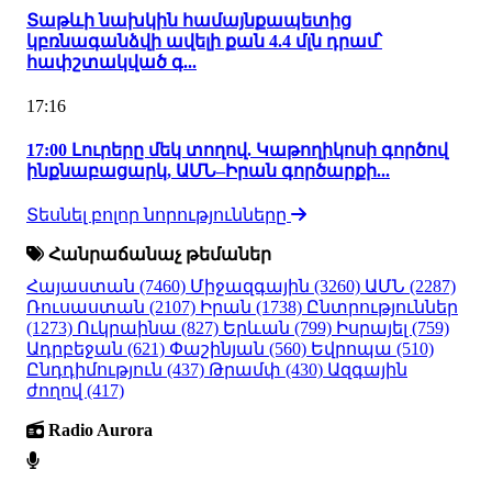
Տաթևի նախկին համայնքապետից
կբռնագանձվի ավելի քան 4.4 մլն դրամ՝
հափշտակված գ...
17:16
17:00 Լուրերը մեկ տողով. Կաթողիկոսի գործով
ինքնաբացարկ, ԱՄՆ–Իրան գործարքի...
Տեսնել բոլոր նորությունները
Հանրաճանաչ թեմաներ
Հայաստան
(7460)
Միջազգային
(3260)
ԱՄՆ
(2287)
Ռուսաստան
(2107)
Իրան
(1738)
Ընտրություններ
(1273)
Ուկրաինա
(827)
Երևան
(799)
Իսրայել
(759)
Ադրբեջան
(621)
Փաշինյան
(560)
Եվրոպա
(510)
Ընդդիմություն
(437)
Թրամփ
(430)
Ազգային
ժողով
(417)
Radio Aurora