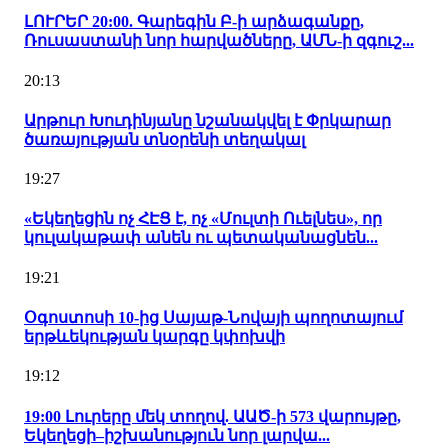
ԼՈՒՐԵՐ 20:00. Գարեգին Բ-ի արձագանքը,
Ռուսաստանի նոր հարվածները, ԱՄՆ-ի զգուշ...
20:13
Արթուր Խուդինյանը նշանակվել է Փրկարար
ծառայության տնօրենի տեղակալ
19:27
«Եկեղեցին ոչ ՀԷՑ է, ոչ «Մուլտի Ուելնես», որ
կուլակաթափ անեն ու պետականացնեն...
19:21
Օգոստոսի 10-ից Սայաթ-Նովայի պողոտայում
երթևեկության կարգը կփոխվի
19:12
19:00 Լուրերը մեկ տողով. ԱԱԾ-ի 573 վարույթը,
Եկեղեցի–իշխանություն նոր լարվա...