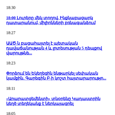
18:30
18:00 Լուրերը մեկ տողով. Ինքնաբացարկ
դատարանում, միլիոնների բռնագանձում
18:27
ԱԱԾ-ն բացահայտել է պետական
դավաճանության 4 և լրտեսության 5 դեպքով
վարույթնե...
18:23
Փորձում են Եկեղեցին ենթարկել սեփական
կամքին․ Գարեգին Բ-ի կոշտ հայտարարությո...
18:11
«Արարատցեմենտի» տնօրենը Կադաստրին
կեղծ տեղեկանք է ներկայացրել
18:05