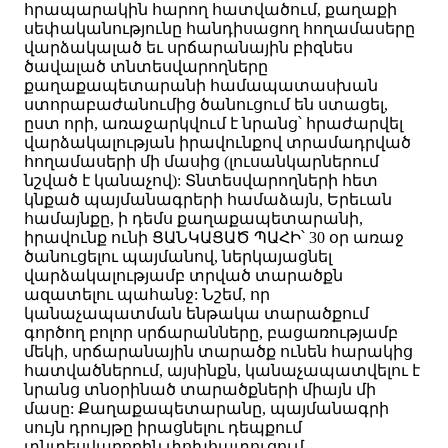
հրապարակին հարող հատվածում, քաղաքի
սեփականությունը հանդիսացող հողամասերը
վարձակալած եւ սրճարանային բիզնես
ծավալած տնտեսվարողները
քաղաքապետարանի համապատասխան
ստորաբաժանումից ծանուցում են ստացել,
ըստ որի, առաջարկվում է նրանց՝ հրաժարվել
վարձակալության իրավունքով տրամադրված
հողամասերի մի մասից (լուսանկարներում
նշված է կանաչով): Տնտեսվարողների հետ
կնքած պայմանագրերի համաձայն, Երեւան
համայնքը, ի դեմս քաղաքապետարանի,
իրավունք ունի ՑԱՆԿԱՑԱԾ ՊԱՀԻ՝ 30 օր առաջ
ծանուցելու պայմանով, ներկայացնել
վարձակալությամբ տրված տարածքն
ազատելու պահանջ: Նշեմ, որ
կանաչապատման ենթակա տարածքում
գործող բոլոր սրճարանները, բացառությամբ
մեկի, սրճարանային տարածք ունեն հարակից
հատվածներում, այսինքն, կանաչապատվելու է
նրանց տնօրինած տարածքների միայն մի
մասը: Քաղաքապետարանը, պայմանագրի
սույն դրույթը իրացնելու դեպքում
տնտեսվարողին փոխհատուցում