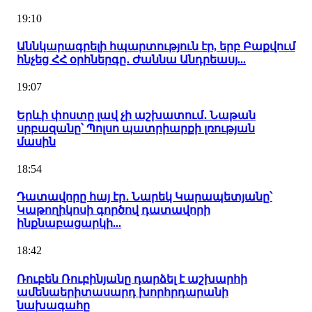
19:10
Աննկարագրելի հպարտություն էր, երբ Բաքվում
հնչեց ՀՀ օրհներգը․ Ժաննա Անդրեասյ...
19:07
Երևի փոստը լավ չի աշխատում․ Նաթան
սրբազանը՝ Պոլսո պատրիարքի լռության
մասին
18:54
Դատավորը հայ էր․ Նարեկ Կարապետյանը՝
Կաթողիկոսի գործով դատավորի
ինքնաբացարկի...
18:42
Ռուբեն Ռուբինյանը դարձել է աշխարհի
ամենաերիտասարդ խորհրդարանի
նախագահը