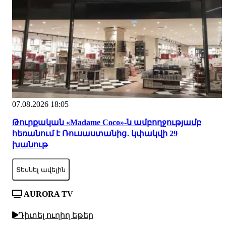
07.08.2026 18:05
Թուրքական «Madame Coco»-ն ամբողջությամբ
հեռանում է Ռուսաստանից․ կփակվի 29
խանութ
Տեսնել ավելին
AURORA TV
Դիտել ուղիղ եթեր