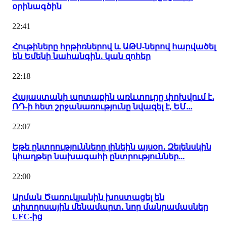
օրինագծին
22:41
Հութիները հրթիռներով և ԱԹՍ-ներով հարվածել
են Եմենի նահանգին․ կան զոհեր
22:18
Հայաստանի արտաքին առևտուրը փոխվում է․
ՌԴ-ի հետ շրջանառությունը նվազել է, ԵՄ...
22:07
Եթե ընտրությունները լինեին այսօր․ Զելենսկին
կհաղթեր նախագահի ընտրություններ...
22:00
Արման Ծառուկյանին խոստացել են
տիտղոսային մենամարտ․ նոր մանրամասներ
UFC-ից