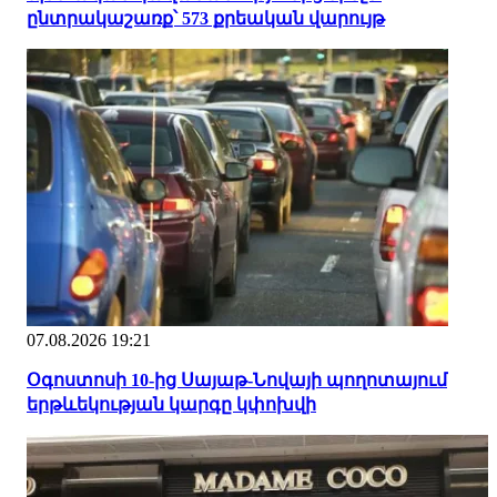
ընտրակաշառք՝ 573 քրեական վարույթ
07.08.2026 19:21
Օգոստոսի 10-ից Սայաթ-Նովայի պողոտայում
երթևեկության կարգը կփոխվի