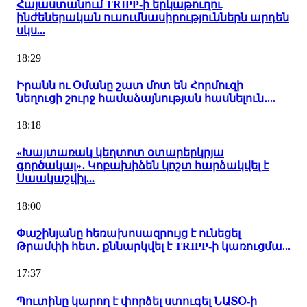
Հայաստանում TRIPP-ի երկաթուղու
ինժեներական ուսումնասիրություններն արդեն
սկս...
18:29
Իրանն ու Օմանը շատ մոտ են Հորմուզի
նեղուցի շուրջ համաձայնության հասնելուն․...
18:18
«Խայտառակ կեղտոտ օտարերկրյա
գործակալ»․ Կոբախիձեն կոշտ հարձակվել է
Սաակաշվիլ...
18:00
Փաշինյանը հեռախոսազրույց է ունեցել
Թրամփի հետ․ քննարկվել է TRIPP-ի կառուցմա...
17:37
Պուտինը կարող է փորձել ստուգել ՆԱՏՕ-ի