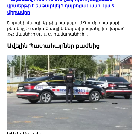
վրաերթի է ենթարկել 2 դպրոցականի. կա 5
վիրավոր
Շիրակի մարզի Արթիկ քաղաքում Գյումրի քաղաքի
բնակիչ, 36-ամյա Չապլին Մարտիրոսյանը իր վարած
УАЗ մակնիշի 017 II 09 համարանիշի...
Ավելին Պատահարներ բաժնից
09.08.2026 12:43