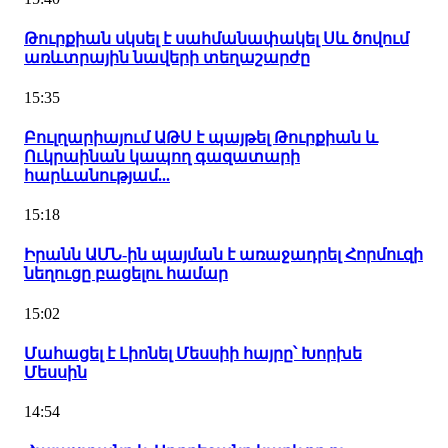
Թուրքիան սկսել է սահմանափակել Սև ծովում
առևտրային նավերի տեղաշարժը
15:35
Բուլղարիայում ԱԹՍ է պայթել Թուրքիան և
Ուկրաինան կապող գազատարի
հարևանությամ...
15:18
Իրանն ԱՄՆ-ին պայման է առաջադրել Հորմուզի
նեղուցը բացելու համար
15:02
Մահացել է Լիոնել Մեսսիի հայրը՝ Խորխե
Մեսսին
14:54