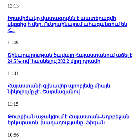
12:13
Իրավիճակը վատագույնն է պատերազմի
սկզբից ի վեր․ Ուկրաինայում ահազանգում են
Հ...
11:49
Շինարարության ծավալը Հայաստանում աճել է
24.5%-ով՝ հասնելով 282.2 մլրդ դրամի
11:31
Հայաստանի գլխավոր պրոբլեմը միայն
նիկոլիզմը չէ․ Շարմազանով
11:15
Թուրքիան աջակցում է Հայաստան–Ադրբեջան
երկարատև խաղաղությանը․ Ֆիդան
10:56