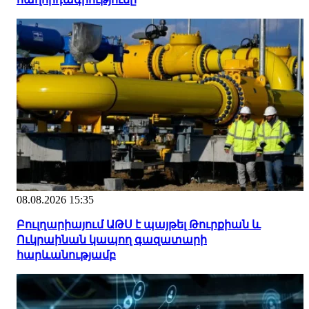
08.08.2026 15:35
Բուլղարիայում ԱԹՍ է պայթել Թուրքիան և
Ուկրաինան կապող գազատարի
հարևանությամբ