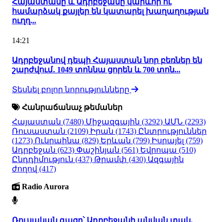
Հայաստանը և Ադրբեջանը կարևոր ու
համարձակ քայլեր են կատարել խաղաղության
ուղղ...
14:21
Ադրբեջանով դեպի Հայաստան նոր բեռներ են
շարժվում․ 1049 տոննա ցորեն և 700 տոն...
Տեսնել բոլոր նորությունները
Հանրաճանաչ թեմաներ
Հայաստան
(7480)
Միջազգային
(3292)
ԱՄՆ
(2293)
Ռուսաստան
(2109)
Իրան
(1743)
Ընտրություններ
(1273)
Ուկրաինա
(829)
Երևան
(799)
Իսրայել
(759)
Ադրբեջան
(623)
Փաշինյան
(561)
Եվրոպա
(510)
Ընդդիմություն
(437)
Թրամփ
(430)
Ազգային
ժողով
(417)
Radio Aurora
Ռուսական գազը՝ Ադրբեջանի անվան տակ.