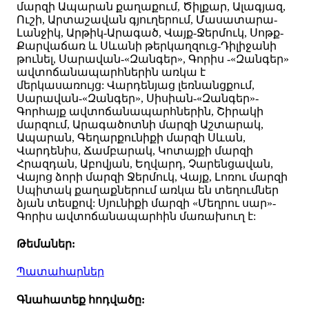
մարզի Ապարան քաղաքում, Ծիլքար, Ալագյազ,
Ուշի, Արտաշավան գյուղերում, Մասատարա-
Լանջիկ, Արթիկ-Արագած, Վայք-Ջերմուկ, Սոթք-
Քարվաճառ և Սևանի թերկաղզուց-Դիլիջանի
թունել, Սարավան-«Զանգեր», Գորիս -«Զանգեր»
ավտոճանապարհներին առկա է
մերկասառույց: Վարդենյաց լեռնանցքում,
Սարավան-«Զանգեր», Սիսիան-«Զանգեր»-
Գորհայք ավտոճանապարհներին, Շիրակի
մարզում, Արագածոտնի մարզի Աշտարակ,
Ապարան, Գեղարքունիքի մարզի Սևան,
Վարդենիս, Ճամբարակ, Կոտայքի մարզի
Հրազդան, Աբովյան, Եղվարդ, Չարենցավան,
Վայոց ձորի մարզի Ջերմուկ, Վայք, Լոռու մարզի
Սպիտակ քաղաքներում առկա են տեղումներ
ձյան տեսքով: Սյունիքի մարզի «Մեղրու սար»-
Գորիս ավտոճանապարհին մառախուղ է:
Թեմաներ:
Պատահարներ
Գնահատեք հոդվածը: