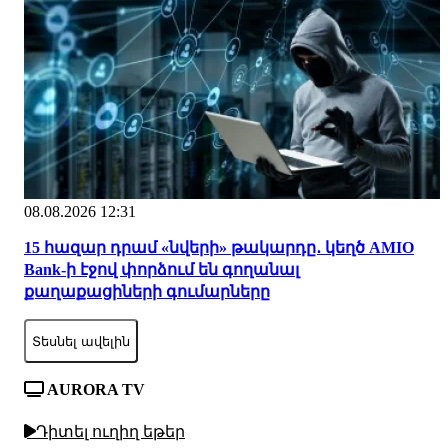
08.08.2026 12:31
15 հազար դրամ «նվերի» թակարդը․ կեղծ AMIO
Bank-ի էջով փորձում են գողանալ
քաղաքացիների գումարները
Տեսնել ավելին
AURORA TV
Դիտել ուղիղ եթեր