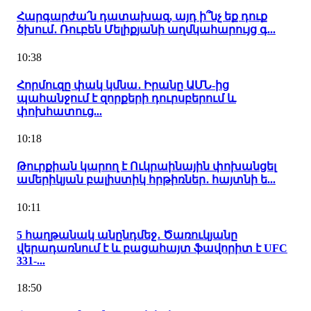
Հարգարժա՛ն դատախազ, այդ ի՞նչ եք դուք
ծխում․ Ռուբեն Մելիքյանի աղմկահարույց գ...
10:38
Հորմուզը փակ կմնա․ Իրանը ԱՄՆ-ից
պահանջում է զորքերի դուրսբերում և
փոխհատուց...
10:18
Թուրքիան կարող է Ուկրաինային փոխանցել
ամերիկյան բալիստիկ հրթիռներ․ հայտնի ե...
10:11
5 հաղթանակ անընդմեջ․ Ծառուկյանը
վերադառնում է և բացահայտ ֆավորիտ է UFC
331-...
18:50