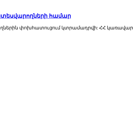
տնտեսվարողների համար
ներին փոխհատուցում կտրամադրվի: ՀՀ կառավարութ