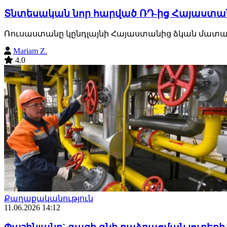
Տնտեսական նոր հարված ՌԴ-ից Հայաստա
Ռուսաստանը կընդլայնի Հայաստանից ձկան մատա
Mariam Z.
4.0
Քաղաքականություն
11.06.2026 14:12