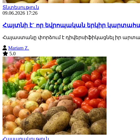
Տնտեսություն
09.06.2026 17:26
Հայտնի է` որ եվրոպական երկիր կարտահ
Հայաստանը փորձում է դիվերսիֆիկացնել իր արտ
Mariam Z.
5.0
Հասարակություն