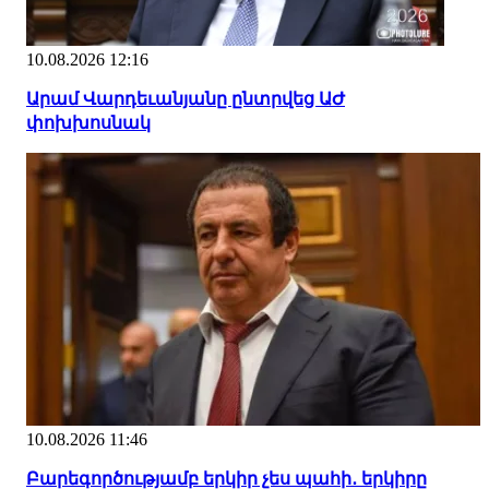
10.08.2026 12:16
Արամ Վարդեւանյանը ընտրվեց ԱԺ
փոխխոսնակ
10.08.2026 11:46
Բարեգործությամբ երկիր չես պահի․ երկիրը