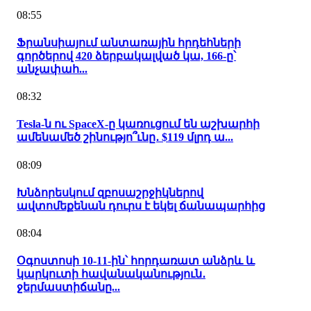
08:55
Ֆրանսիայում անտառային հրդեհների
գործերով 420 ձերբակալված կա, 166-ը՝
անչափահ...
08:32
Tesla-ն ու SpaceX-ը կառուցում են աշխարհի
ամենամեծ շինությո՞ւնը․ $119 մլրդ ա...
08:09
Խնձորեսկում զբոսաշրջիկներով
ավտոմեքենան դուրս է եկել ճանապարհից
08:04
Օգոստոսի 10-11-ին՝ հորդառատ անձրև և
կարկուտի հավանականություն․
ջերմաստիճանը...