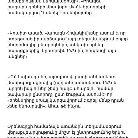
առաքելության ներկայացուցիչ, «Իրազեկ
քաղաքացիների միավորում» ՀԿ ծրագրերի
համակարգող Դանիել Իոաննիսյանը:
«Կոպիտ ասած, Վահագն Հովակիմյանը ասում է, որ
ստեղծված իրավիճակում այդ տեղամասերում բոլոր
ընդդիմադիր ընտրողները, անկախ իրենց
հայացքներից, կընտրեին ԲՀԿ-ին, որպեսզի այն
անցներ։
ԿԸՀ նախագահը, այսպիսով, բացի անհամեստ
մանիպուլյացիայից (այդ տեղամասերում ԲՀԿ-ն
արդեն իսկ ուներ շեմը հաղթահարելու համար
բավարար ընտրող), ըստ էության, ասում է, որ
«օրենսդիրը սխալ կարգավորում է գրել, մենք դրան
չենք ենթարկվի»։ Ահա, թե ինչու.
Օրենսգրքի համաձայն առանձին տեղամասերում
վերաքվեարկությունը միշտ էլ ընտրությունից երկու