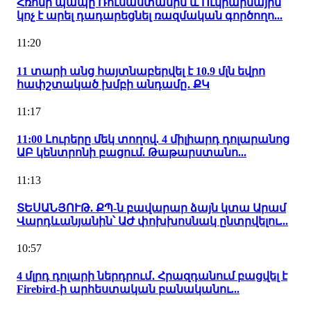
Հռոմի պապը Ռուսաստանին և Ուկրաինային
կոչ է արել դադարեցնել ռազմական գործողո...
11:20
11 տարի անց հայտնաբերվել է 10.9 մլն եվրո
հափշտակած խմբի անդամը․ ՔԿ
11:17
11:00 Լուրերը մեկ տողով. 4 միլիարդ դոլարանոց
ԱԲ կենտրոնի բացում. Թաթարստանո...
11:13
ՏԵՍԱՆՅՈՒԹ. ՔՊ-ն բավարար ձայն կտա Արամ
Վարդևանյանին՝ ԱԺ փոխխոսնակ ընտրվելու...
10:57
4 մլրդ դոլարի ներդրում․ Հրազդանում բացվել է
Firebird-ի արհեստական բանականու...