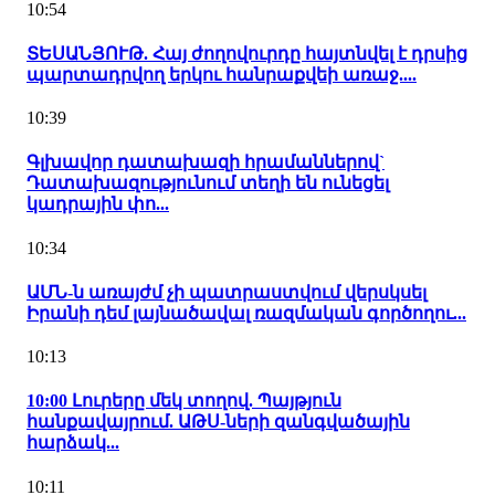
10:54
ՏԵՍԱՆՅՈՒԹ. Հայ ժողովուրդը հայտնվել է դրսից
պարտադրվող երկու հանրաքվեի առաջ....
10:39
Գլխավոր դատախազի հրամաններով`
Դատախազությունում տեղի են ունեցել
կադրային փո...
10:34
ԱՄՆ-ն առայժմ չի պատրաստվում վերսկսել
Իրանի դեմ լայնածավալ ռազմական գործողու...
10:13
10:00 Լուրերը մեկ տողով. Պայթյուն
հանքավայրում. ԱԹՍ-ների զանգվածային
հարձակ...
10:11