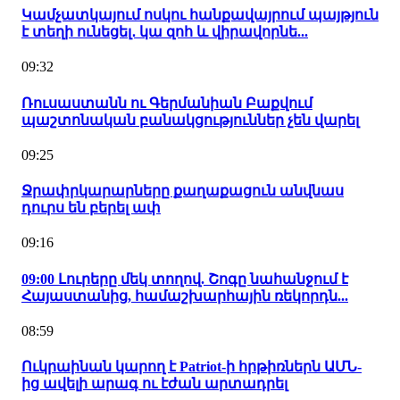
Կամչատկայում ոսկու հանքավայրում պայթյուն
է տեղի ունեցել․ կա զոհ և վիրավորնե...
09:32
Ռուսաստանն ու Գերմանիան Բաքվում
պաշտոնական բանակցություններ չեն վարել
09:25
Ջրափրկարարները քաղաքացուն անվնաս
դուրս են բերել ափ
09:16
09:00 Լուրերը մեկ տողով. Շոգը նահանջում է
Հայաստանից, համաշխարհային ռեկորդն...
08:59
Ուկրաինան կարող է Patriot-ի հրթիռներն ԱՄՆ-
ից ավելի արագ ու էժան արտադրել