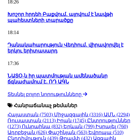
18:26
Խոշոր հրդեհ Բաքվում․ այրվում է նավթի
պահեստների տարածքը
18:14
Դանակահարություն Վեդիում․ վիրավորվել է
երկու երիտասարդ
17:36
ՆԱՏՕ-ն իր պատմության ամենածանր
ճգնաժամում է․ ՌԴ ԱԳՆ
Տեսնել բոլոր նորությունները
Հանրաճանաչ թեմաներ
Հայաստան
(7503)
Միջազգային
(3316)
ԱՄՆ
(2294)
Ռուսաստան
(2113)
Իրան
(1745)
Ընտրություններ
(1273)
Ուկրաինա
(832)
Երևան
(799)
Իսրայել
(760)
Ադրբեջան
(626)
Փաշինյան
(563)
Եվրոպա
(510)
Ընդդիմություն
(439)
Թրամփ
(432)
Ազգային