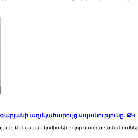
գարյանի աղմկահարույց սպանությունը. ՔԿ
մբ Քննչական կոմիտեի բոլոր ստորաբաժանումներու