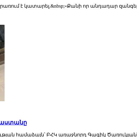
գրառում է կատարել.&nbsp;«Քանի որ անդադար զանգե
այաստանը
 համաձայն՝ ԲՀԿ առաջնորդ Գագիկ Ծառուկյանն այս