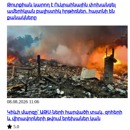
Թուրքիան կարող է Ուկրաինային փոխանցել
ամերիկյան բալիստիկ հրթիռներ․ հայտնի են
քանակները
08.08.2026 11:06
Կիևի մարզը՝ ԱԹՍ-ների հարվածի տակ․ զոհերի
և վիրավորների թվում երեխաներ կան
5.0