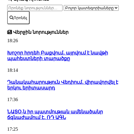
Որոնել
Վերջին նորություններ
18:26
Խոշոր հրդեհ Բաքվում․ այրվում է նավթի
պահեստների տարածքը
18:14
Դանակահարություն Վեդիում․ վիրավորվել է
երկու երիտասարդ
17:36
ՆԱՏՕ-ն իր պատմության ամենածանր
ճգնաժամում է․ ՌԴ ԱԳՆ
17:25