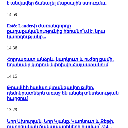
է անվավեր ճանաչել մաքսային ստուգմա...
14:59
Estée Lauder-ի ժառանգորդը
քաղաքականությունից հեռանո՞ւմ է․ նրա
կարողությանը...
14:36
Հորդառատ անձրև, կարկուտ և ուժեղ քամի․
եղանակը կտրուկ կփոխվի Հայաստանում
14:15
Թրամփի համար վտանգավոր թվեր․
դեմոկրատներն առաջ են անցել տնտեսության
հարցում
13:29
Նոր Ախուրյան, Նոր Կյանք, Կառնուտ և Քեթի․
դպրոցական ճանապարհների համար՝ 314...