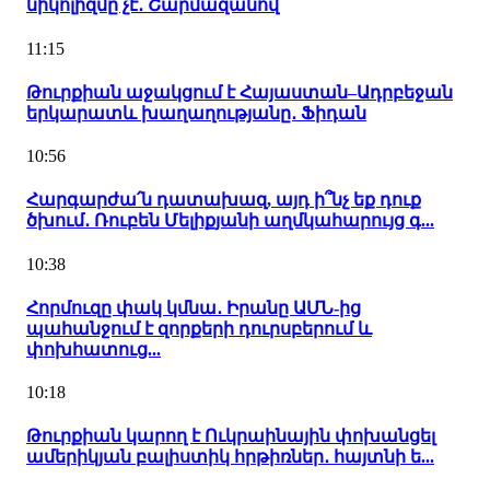
նիկոլիզմը չէ․ Շարմազանով
11:15
Թուրքիան աջակցում է Հայաստան–Ադրբեջան
երկարատև խաղաղությանը․ Ֆիդան
10:56
Հարգարժա՛ն դատախազ, այդ ի՞նչ եք դուք
ծխում․ Ռուբեն Մելիքյանի աղմկահարույց գ...
10:38
Հորմուզը փակ կմնա․ Իրանը ԱՄՆ-ից
պահանջում է զորքերի դուրսբերում և
փոխհատուց...
10:18
Թուրքիան կարող է Ուկրաինային փոխանցել
ամերիկյան բալիստիկ հրթիռներ․ հայտնի ե...