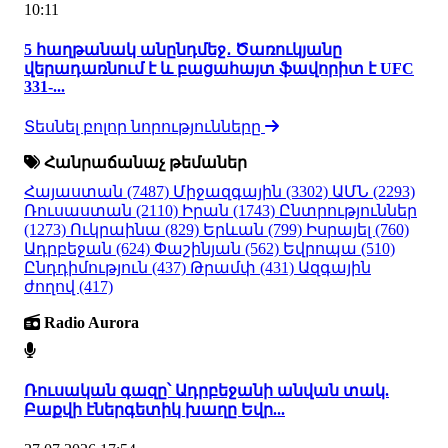
10:11
5 հաղթանակ անընդմեջ․ Ծառուկյանը
վերադառնում է և բացահայտ ֆավորիտ է UFC
331-...
Տեսնել բոլոր նորությունները
Հանրաճանաչ թեմաներ
Հայաստան
(7487)
Միջազգային
(3302)
ԱՄՆ
(2293)
Ռուսաստան
(2110)
Իրան
(1743)
Ընտրություններ
(1273)
Ուկրաինա
(829)
Երևան
(799)
Իսրայել
(760)
Ադրբեջան
(624)
Փաշինյան
(562)
Եվրոպա
(510)
Ընդդիմություն
(437)
Թրամփ
(431)
Ազգային
ժողով
(417)
Radio Aurora
Ռուսական գազը՝ Ադրբեջանի անվան տակ.
Բաքվի էներգետիկ խաղը Եվր...