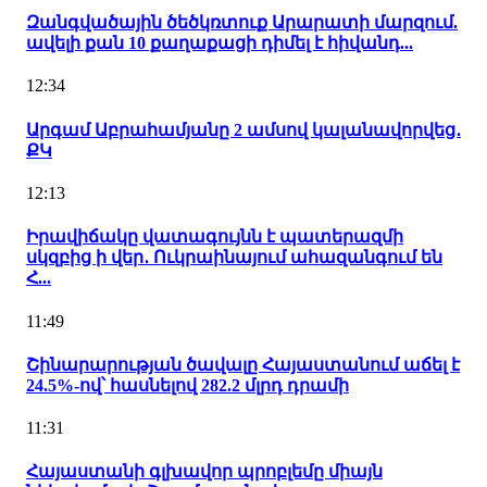
Զանգվածային ծեծկռտուք Արարատի մարզում.
ավելի քան 10 քաղաքացի դիմել է հիվանդ...
12:34
Արգամ Աբրահամյանը 2 ամսով կալանավորվեց․
ՔԿ
12:13
Իրավիճակը վատագույնն է պատերազմի
սկզբից ի վեր․ Ուկրաինայում ահազանգում են
Հ...
11:49
Շինարարության ծավալը Հայաստանում աճել է
24.5%-ով՝ հասնելով 282.2 մլրդ դրամի
11:31
Հայաստանի գլխավոր պրոբլեմը միայն