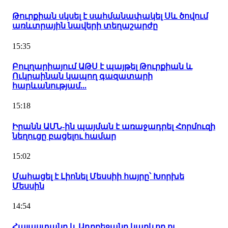
Թուրքիան սկսել է սահմանափակել Սև ծովում
առևտրային նավերի տեղաշարժը
15:35
Բուլղարիայում ԱԹՍ է պայթել Թուրքիան և
Ուկրաինան կապող գազատարի
հարևանությամ...
15:18
Իրանն ԱՄՆ-ին պայման է առաջադրել Հորմուզի
նեղուցը բացելու համար
15:02
Մահացել է Լիոնել Մեսսիի հայրը՝ Խորխե
Մեսսին
14:54
Հայաստանը և Ադրբեջանը կարևոր ու