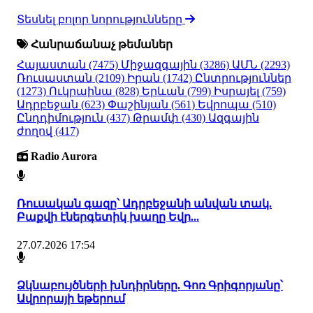
Տեսնել բոլոր նորությունները
Հանրաճանաչ թեմաներ
Հայաստան
(7475)
Միջազգային
(3286)
ԱՄՆ
(2293)
Ռուսաստան
(2109)
Իրան
(1742)
Ընտրություններ
(1273)
Ուկրաինա
(828)
Երևան
(799)
Իսրայել
(759)
Ադրբեջան
(623)
Փաշինյան
(561)
Եվրոպա
(510)
Ընդդիմություն
(437)
Թրամփ
(430)
Ազգային
ժողով
(417)
Radio Aurora
Ռուսական գազը՝ Ադրբեջանի անվան տակ.
Բաքվի էներգետիկ խաղը Եվր...
27.07.2026 17:54
Ձկնաբույծների խնդիրները. Գոռ Գրիգորյանը՝
Ավրորայի եթերում