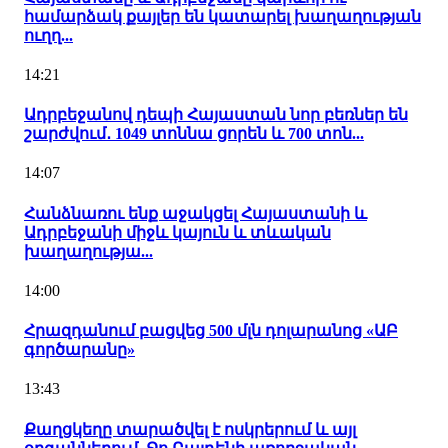
համարձակ քայլեր են կատարել խաղաղության
ուղղ...
14:21
Ադրբեջանով դեպի Հայաստան նոր բեռներ են
շարժվում․ 1049 տոննա ցորեն և 700 տոն...
14:07
Հանձնառու ենք աջակցել Հայաստանի և
Ադրբեջանի միջև կայուն և տևական
խաղաղությա...
14:00
Հրազդանում բացվեց 500 մլն դոլարանոց «ԱԲ
գործարանը»
13:43
Քաղցկեղը տարածվել է ոսկրերում և այլ