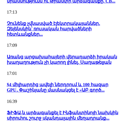
միասնությունն ու Թրամփի արձագանքը. CB...
17:13
Չունենք չվնասված էլեկտրակայաններ․
Զելենսկին՝ ռուսական հարվածների
հետևանքներ...
17:09
Առանց արցախահայերի վերադարձի իրական
խաղաղություն չի կարող լինել․ Սաղաթելյան
17:01
$4 միլիարդից ավելի ներդրում և 100 հազար
GPU․ Փաշինյանը մասնակցել է «ԱԲ գործ...
16:39
ՖԻՖԱ-ն արձագանքել է Ինֆանտինոյի նախկին
սիրուհու շուրջ սկանդալային մեղադրանք...