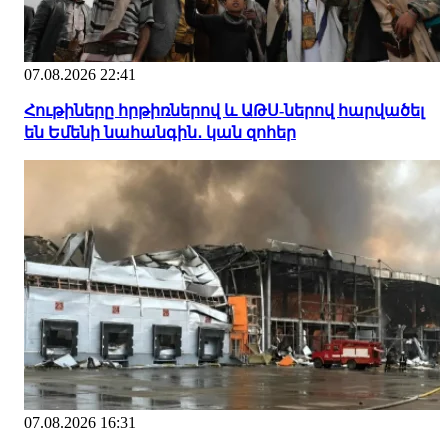
07.08.2026 22:41
Հութիները հրթիռներով և ԱԹՍ-ներով հարվածել
են Եմենի նահանգին․ կան զոհեր
07.08.2026 16:31