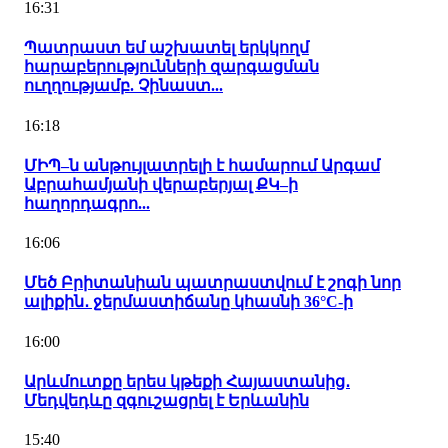
16:31
Պատրաստ եմ աշխատել երկկողմ
հարաբերությունների զարգացման
ուղղությամբ. Չինաստ...
16:18
ՄԻՊ–ն անթույլատրելի է համարում Արգամ
Աբրահամյանի վերաբերյալ ՔԿ–ի
հաղորդագրո...
16:06
Մեծ Բրիտանիան պատրաստվում է շոգի նոր
ալիքին․ ջերմաստիճանը կհասնի 36°C-ի
16:00
Արևմուտքը երես կթեքի Հայաստանից․
Մեդվեդևը զգուշացրել է Երևանին
15:40