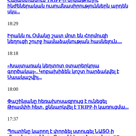
Հայաստանում TRIPP-ի երկաթուղու
ինժեներական ուսումնասիրություններն արդեն
սկս...
18:29
Իրանն ու Օմանը շատ մոտ են Հորմուզի
նեղուցի շուրջ համաձայնության հասնելուն․...
18:18
«Խայտառակ կեղտոտ օտարերկրյա
գործակալ»․ Կոբախիձեն կոշտ հարձակվել է
Սաակաշվիլ...
18:00
Փաշինյանը հեռախոսազրույց է ունեցել
Թրամփի հետ․ քննարկվել է TRIPP-ի կառուցմա...
17:37
Պուտինը կարող է փորձել ստուգել ՆԱՏՕ-ի