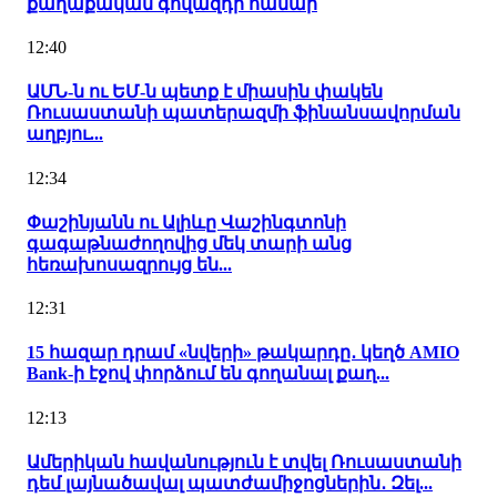
քաղաքական գովազդի համար
12:40
ԱՄՆ-ն ու ԵՄ-ն պետք է միասին փակեն
Ռուսաստանի պատերազմի ֆինանսավորման
աղբյու...
12:34
Փաշինյանն ու Ալիևը Վաշինգտոնի
գագաթնաժողովից մեկ տարի անց
հեռախոսազրույց են...
12:31
15 հազար դրամ «նվերի» թակարդը․ կեղծ AMIO
Bank-ի էջով փորձում են գողանալ քաղ...
12:13
Ամերիկան հավանություն է տվել Ռուսաստանի
դեմ լայնածավալ պատժամիջոցներին․ Զել...