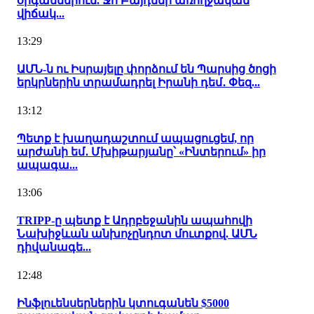
օրգաններում. Ջո Բայդենի առողջական
վիճակ...
13:29
ԱՄՆ-ն ու Իսրայելը փորձում են Պարսից ծոցի
երկրներին տրամադրել Իրանի դեմ․ Փեզ...
13:12
Պետք է խաղադաշտում ապացուցեմ, որ
արժանի եմ․ Մխիթարյանը՝ «Ինտերում» իր
ապագա...
13:06
TRIPP-ը պետք է Ադրբեջանին ապահովի
Նախիջևան անխոչընդոտ մուտքով. ԱՄՆ
դիվանագե...
12:48
Ինֆլուենսերներին կտուգանեն $5000