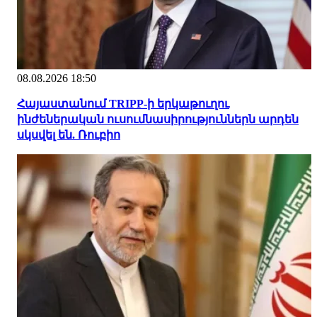
08.08.2026 18:50
Հայաստանում TRIPP-ի երկաթուղու
ինժեներական ուսումնասիրություններն արդեն
սկսվել են. Ռուբիո