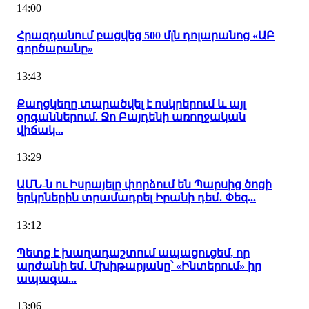
14:00
Հրազդանում բացվեց 500 մլն դոլարանոց «ԱԲ
գործարանը»
13:43
Քաղցկեղը տարածվել է ոսկրերում և այլ
օրգաններում. Ջո Բայդենի առողջական
վիճակ...
13:29
ԱՄՆ-ն ու Իսրայելը փորձում են Պարսից ծոցի
երկրներին տրամադրել Իրանի դեմ․ Փեզ...
13:12
Պետք է խաղադաշտում ապացուցեմ, որ
արժանի եմ․ Մխիթարյանը՝ «Ինտերում» իր
ապագա...
13:06