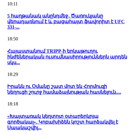
10:11
5 հաղթանակ անընդմեջ․ Ծառուկյանը
վերադառնում է և բացահայտ ֆավորիտ է UFC
331-...
18:50
Հայաստանում TRIPP-ի երկաթուղու
ինժեներական ուսումնասիրություններն արդեն
սկս...
18:29
Իրանն ու Օմանը շատ մոտ են Հորմուզի
նեղուցի շուրջ համաձայնության հասնելուն․...
18:18
«Խայտառակ կեղտոտ օտարերկրյա
գործակալ»․ Կոբախիձեն կոշտ հարձակվել է
Սաակաշվիլ...