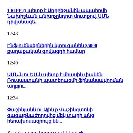
TRIPP-ը պետք է Ադրբեջանին ապահովի
Նախիջևան անխոչընդոտ մուտքով. ԱՄՆ
դիվանագե...
12:48
Ինֆլուենսերներին կտուգանեն $5000
քաղաքական գովազդի համար
12:40
ԱՄՆ-ն ու ԵՄ-ն պետք է միասին փակեն
Ռուսաստանի պատերազմի ֆինանսավորման
աղբյու...
12:34
Փաշինյանն ու Ալիևը Վաշինգտոնի
գագաթնաժողովից մեկ տարի անց
հեռախոսազրույց են...
Տեսնել բոլոր նորությունները