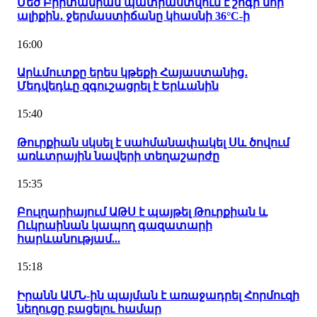
Մեծ Բրիտանիան պատրաստվում է շոգի նոր
ալիքին․ ջերմաստիճանը կհասնի 36°C-ի
16:00
Արևմուտքը երես կթեքի Հայաստանից․
Մեդվեդևը զգուշացրել է Երևանին
15:40
Թուրքիան սկսել է սահմանափակել Սև ծովում
առևտրային նավերի տեղաշարժը
15:35
Բուլղարիայում ԱԹՍ է պայթել Թուրքիան և
Ուկրաինան կապող գազատարի
հարևանությամ...
15:18
Իրանն ԱՄՆ-ին պայման է առաջադրել Հորմուզի
նեղուցը բացելու համար