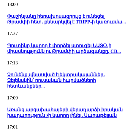
18:00
Փաշինյանը հեռախոսազրույց է ունեցել
Թրամփի հետ․ քննարկվել է TRIPP-ի կառուցմա...
17:37
Պուտինը կարող է փորձել ստուգել ՆԱՏՕ-ի
միասնությունն ու Թրամփի արձագանքը. CB...
17:13
Չունենք չվնասված էլեկտրակայաններ․
Զելենսկին՝ ռուսական հարվածների
հետևանքներ...
17:09
Առանց արցախահայերի վերադարձի իրական
խաղաղություն չի կարող լինել․ Սաղաթելյան
17:01