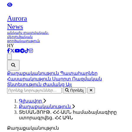
Aurora
News
անկախ լրատվական-
վերլուծական
գործակալություն
HY
Ցանկ
Քաղաքականություն
Պատահարներ
Հասարակություն
Սպորտ
Ռազմական
Տնտեսություն
Ժամանց
Այլ
Որոնել
Գլխավոր
Քաղաքականություն
ՏԵՍԱՆՅՈՒԹ․ ՀՀ-ԱՄՆ համաձայնագիրը
ստորագրվեց․ ՀՀ ԱԳՆ
Քաղաքականություն