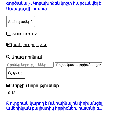
գործակալ»․ Կոբախիձեն կոշտ հարձակվել է
Սաակաշվիլու վրա
Տեսնել ավելին
AURORA TV
Դիտել ուղիղ եթեր
Արագ որոնում
Որոնել
Վերջին նորություններ
10:18
Թուրքիան կարող է Ուկրաինային փոխանցել
ամերիկյան բալիստիկ հրթիռներ․ հայտնի ե...