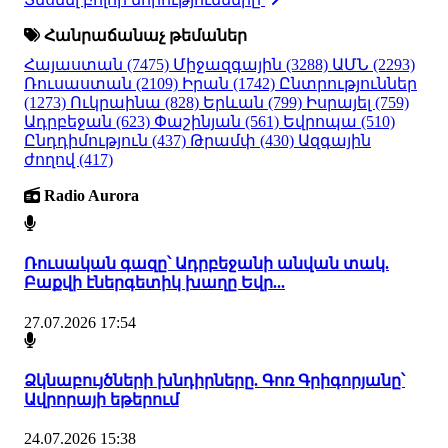
Հանրաճանաչ թեմաներ
Հայաստան
(7475)
Միջազգային
(3288)
ԱՄՆ
(2293)
Ռուսաստան
(2109)
Իրան
(1742)
Ընտրություններ
(1273)
Ուկրաինա
(828)
Երևան
(799)
Իսրայել
(759)
Ադրբեջան
(623)
Փաշինյան
(561)
Եվրոպա
(510)
Ընդդիմություն
(437)
Թրամփ
(430)
Ազգային
ժողով
(417)
Radio Aurora
Ռուսական գազը՝ Ադրբեջանի անվան տակ.
Բաքվի էներգետիկ խաղը Եվր...
27.07.2026 17:54
Ձկնաբույծների խնդիրները. Գոռ Գրիգորյանը՝
Ավրորայի եթերում
24.07.2026 15:38