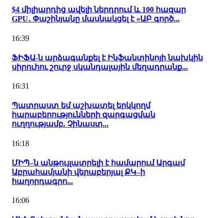
$4 միլիարդից ավելի ներդրում և 100 հազար
GPU․ Փաշինյանը մասնակցել է «ԱԲ գործ...
16:39
ՖԻՖԱ-ն արձագանքել է Ինֆանտինոյի նախկին
սիրուհու շուրջ սկանդալային մեղադրանք...
16:31
Պատրաստ եմ աշխատել երկկողմ
հարաբերությունների զարգացման
ուղղությամբ. Չինաստ...
16:18
ՄԻՊ–ն անթույլատրելի է համարում Արգամ
Աբրահամյանի վերաբերյալ ՔԿ–ի
հաղորդագրո...
16:06