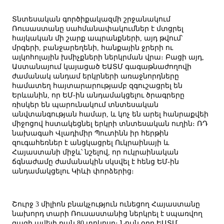
Տնտեսական գործիքակազմի շրջանակում
Ռուսաստանը սահմանափակումներ է մտցրել
հայկական մի շարք ապրանքների, այդ թվում՝
մրգերի, բանջարեղենի, հանքային ջրերի ու
ալկոհոլային խմիչքների ներկրման վրա։ Բացի այդ,
Աստանայում կայացած ԵԱՏՄ գագաթնաժողովի
ժամանակ անդամ երկրների առաջնորդները
համատեղ հայտարարությամբ զգուշացրել են
Երևանին, որ ԵՄ-ին անդամակցելու ծրագրերը
ռիսկեր են պարունակում տնտեսական
անվտանգության համար, և կոչ են արել հանրաքվեի
միջոցով հստակեցնել երկրի տնտեսական ուղին։ ՌԴ
նախագահ Վլադիմիր Պուտինն իր հերթին
զուգահեռներ է անցկացրել Ուկրաինայի և
Հայաստանի միջև՝ նշելով, որ ուկրաինական
ճգնաժամը ժամանակին սկսվել է հենց ԵՄ-ին
անդամակցելու Կիևի փորձերից։
Շուրջ 3 միլիոն բնակչություն ունեցող Հայաստանը
նախորդ տարի Ռուսաստանից ներկրել է սպառվող
գազի ավելի քան 80 տոկոսը։ Նույն օրը ԵԱՏՄ