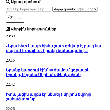
Արագ որոնում
Որոնել
Վերջին նորություններ
23:39
«Նրա հետ կապը հիմա շատ դժվար է, բայց նա
մեզ ուժ է տալիս». Իրանի նախագահը`...
23:16
Նրանք կարծում էին՝ 48 ժամում կգրավեն
Իրանը, ինչպես Սիրիան. Փեզեշքիան
22:42
Իտալացին աղբն էր նետել 1 միլիոն եվրոյի
շահած տոմսը
22:26