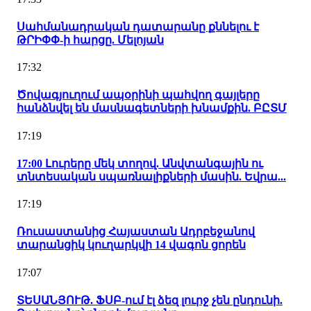
Սահմանադրական դատարանը քննելու է
ԹՐԻՓՓ-ի հարցը. Մելոյան
17:32
Ծովագյուղում ապօրինի պահվող գայլերը
հանձնվել են մասնագետների խնամքին. ԲԸՏՄ
17:19
17:00 Լուրերը մեկ տողով. Անվտանգային ու
տնտեսական սպառնալիքների մասին. Եվրա...
17:19
Ռուսաստանից Հայաստան Ադրբեջանով
տարանցիկ կուղարկվի 14 վագոն ցորեն
17:07
ՏԵՍԱՆՅՈՒԹ. ՖՍԲ-ում էլ ձեզ լուրջ չեն ընդունի.