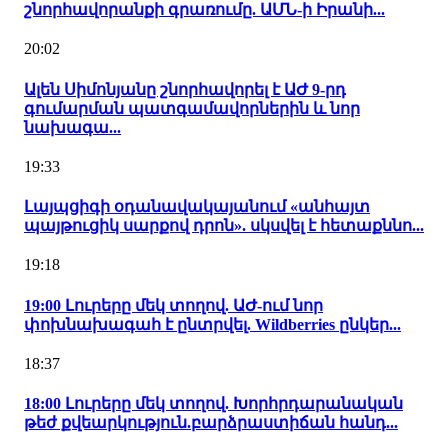
շնորհավորանքի գրառումը. ԱՄՆ-ի Իրանի...
20:02
Ալեն Սիմոնյանը շնորհավորել է ԱԺ 9-րդ
գումարման պատգամավորներին և նոր
նախագա...
19:33
Լայպցիգի օդանավակայանում «անհայտ
պայթուցիկ սարքով դրոն». սկսվել է հետաքննո...
19:18
19:00 Լուրերը մեկ տողով. ԱԺ-ում նոր
փոխնախագահ է ընտրվել. Wildberries ընկեր...
18:37
18:00 Լուրերը մեկ տողով. Խորհրդարանական
թեժ քվեարկություն.բարձրաստիճան հանդ...