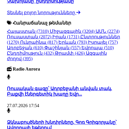
Չախոյանը՝ ընդդիմությանը
Տեսնել բոլոր նորությունները
Հանրաճանաչ թեմաներ
Հայաստան
(7310)
Միջազգային
(3204)
ԱՄՆ
(2274)
Ռուսաստան
(2072)
Իրան
(1731)
Ընտրություններ
(1270)
Ուկրաինա
(817)
Երևան
(793)
Իսրայել
(757)
Ադրբեջան
(610)
Փաշինյան
(557)
Եվրոպա
(510)
Ընդդիմություն
(432)
Թրամփ
(426)
Ազգային
ժողով
(395)
Radio Aurora
Ռուսական գազը՝ Ադրբեջանի անվան տակ.
Բաքվի էներգետիկ խաղը Եվր...
27.07.2026 17:54
Ձկնաբույծների խնդիրները. Գոռ Գրիգորյանը՝
Ավրորայի եթերում