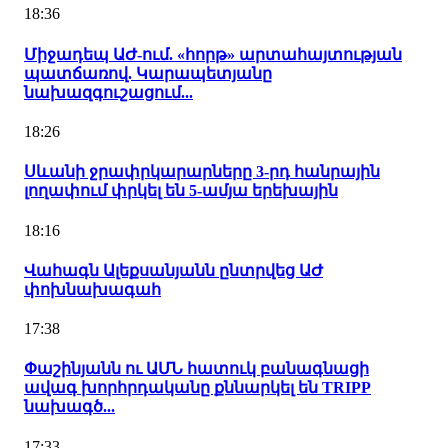
18:36
Միջադեպ ԱԺ-ում. «հորթ» արտահայտության
պատճառով. Կարապետյանը
նախազգուշացում...
18:26
Սևանի ջրափրկարարները 3-րդ հանրային
լողափում փրկել են 5-ամյա երեխային
18:16
Վահագն Ալեքսանյանն ընտրվեց ԱԺ
փոխնախագահ
17:38
Փաշինյանն ու ԱՄՆ հատուկ բանագնացի
ավագ խորհրդականը քննարկել են TRIPP
նախագծ...
17:33