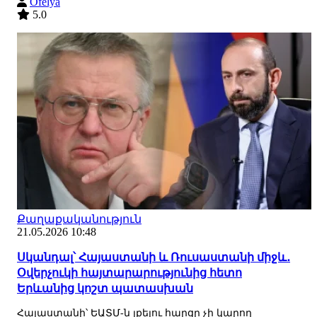
Ofelya
5.0
Քաղաքականություն
21.05.2026 10:48
Սկանդալ՝ Հայաստանի և Ռուսաստանի միջև․
Օվերչուկի հայտարարությունից հետո
Երևանից կոշտ պատասխան
Հայաստանի՝ ԵԱՏՄ-ն լքելու հարցը չի կարող