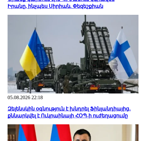
Իրանը, ինչպես Սիրիան. Փեզեշքիան
05.08.2026 22:18
Զելենսկին օգնություն է խնդրել Ֆինլանդիայից․
քննարկվել է Ուկրաինայի ՀՕՊ-ի ուժեղացումը