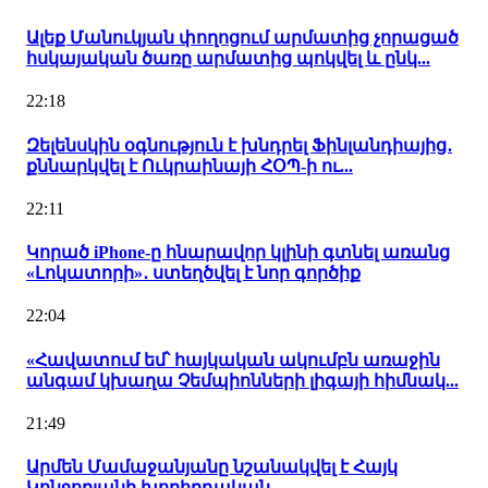
Ալեք Մանուկյան փողոցում արմատից չորացած
հսկայական ծառը արմատից պոկվել և ընկ...
22:18
Զելենսկին օգնություն է խնդրել Ֆինլանդիայից․
քննարկվել է Ուկրաինայի ՀՕՊ-ի ու...
22:11
Կորած iPhone-ը հնարավոր կլինի գտնել առանց
«Լոկատորի»․ ստեղծվել է նոր գործիք
22:04
«Հավատում եմ՝ հայկական ակումբն առաջին
անգամ կխաղա Չեմպիոնների լիգայի հիմնակ...
21:49
Արմեն Մամաջանյանը նշանակվել է Հայկ
Կոնջորյանի խորհրդական