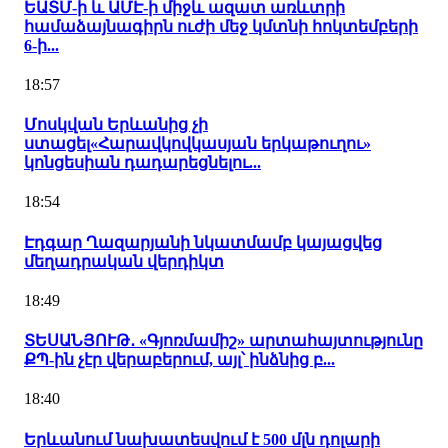
ԵԱՏՄ-ի և ԱՄԷ-ի միջև ազատ առևտրի
համաձայնագիրն ուժի մեջ կմտնի հոկտեմբերի
6-ի...
18:57
Մոսկվան Երևանից չի
ստացել«Հարավկովկասյան երկաթուղու»
կոնցեսիան դադարեցնելու...
18:54
Էդգար Ղազարյանի նկատմամբ կայացվեց
մեղադրական վերդիկտ
18:49
ՏԵՍԱՆՅՈՒԹ․ «Գյոռմամիշ» արտահայտությունը
ՔՊ-ին չէր վերաբերում, այլ՝ ինձնից բ...
18:40
Երևանում նախատեսվում է 500 մլն դոլարի