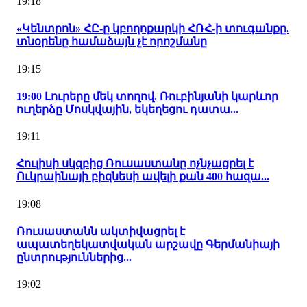
19:18
«Կենտրոն» ՀԸ-ը կբողոքարկի ՀՌՀ-ի տուգանքը.
տնօրենը համաձայն չէ որոշմանը
19:15
19:00 Լուրերը մեկ տողով. Ռուբինյանի կարևոր
ուղերձը Մոսկվային, եկեղեցու դատա...
19:11
Հուլիսի սկզբից Ռուսաստանը ոչնչացրել է
Ուկրաինայի բիզնեսի ավելի քան 400 հազա...
19:08
Ռուսաստանն ակտիվացրել է
ապատեղեկատվական արշավը Գերմանիայի
ընտրություններից...
19:02