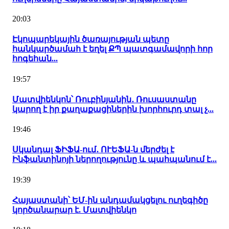
20:03
Էկոպարեկային ծառայության պետը
հանկարծամահ է եղել ՔՊ պատգամավորի հոր
հոգեհան...
19:57
Մատվիենկոն՝ Ռուբինյանին․ Ռուսաստանը
կարող է իր քաղաքացիներին խորհուրդ տալ չ...
19:46
Սկանդալ ՖԻՖԱ-ում․ ՈՒԵՖԱ-ն մերժել է
Ինֆանտինոյի ներողությունը և պահպանում է...
19:39
Հայաստանի՝ ԵՄ-ին անդամակցելու ուղեգիծը
կործանարար է. Մատվիենկո