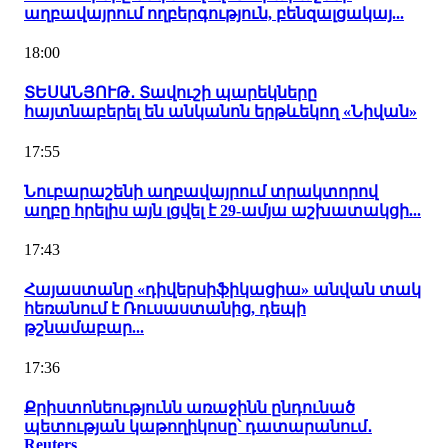
աղբավայրում ողբերգություն, բենզալցակայ...
18:00
ՏԵՍԱՆՅՈՒԹ․ Տավուշի պարեկները
հայտնաբերել են անկանոն երթևեկող «Նիվան»
17:55
Նուբարաշենի աղբավայրում տրակտորով
աղբը հրելիս այն լցվել է 29-ամյա աշխատակցի...
17:43
Հայաստանը «դիվերսիֆիկացիա» անվան տակ
հեռանում է Ռուսաստանից, դեպի
թշնամաբար...
17:36
Քրիստոնեությունն առաջինն ընդունած
պետության կաթողիկոսը՝ դատարանում․
Reuters