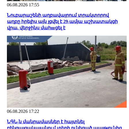
06.08.2026 17:55
Նուբարաշենի աղբավայրում տրակտորով
աղբը հրելիս այն լցվել է 29-ամյա աշխատակցի
վրա. վերջինս մահшցել է
06.08.2026 17:22
ՆԳՆ-ն մանրամասներ է հայտնել
բենզալցակայանում տեղի ունեցած պայթյունից