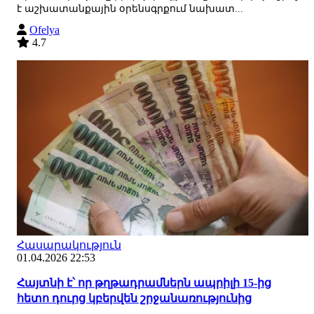
է աշխատանքային օրենսգրքում նախատ...
Ofelya
4.7
Հասարակություն
01.04.2026 22:53
Հայտնի է՝ որ թղթադրամներն ապրիլի 15-ից
հետո դուրց կբերվեն շրջանառությունից