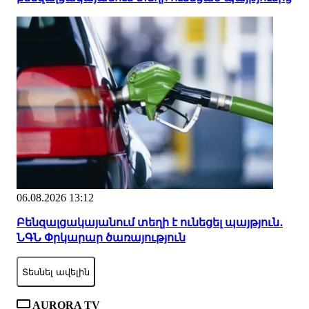
06.08.2026 13:12
Բենզալցակայանում տեղի է ունեցել պայթյուն․
ՆԳՆ Փրկարար ծառայություն
Տեսնել ավելին
AURORA TV