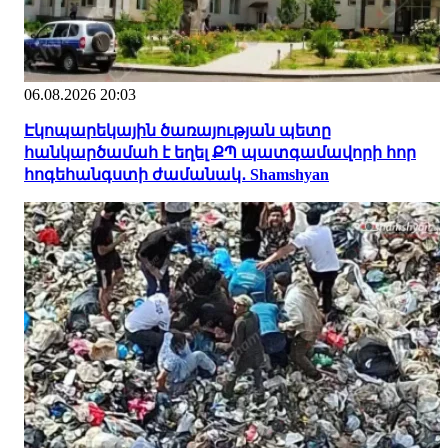
06.08.2026 20:03
Էկոպարեկային ծառայության պետը
հանկարծամահ է եղել ՔՊ պատգամավորի հոր
հոգեհանգստի ժամանակ․ Shamshyan