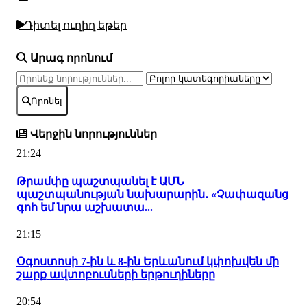
Դիտել ուղիղ եթեր
Արագ որոնում
Որոնել
Վերջին նորություններ
21:24
Թրամփը պաշտպանել է ԱՄՆ
պաշտպանության նախարարին․ «Չափազանց
գոհ եմ նրա աշխատա...
21:15
Օգոստոսի 7-ին և 8-ին Երևանում կփոխվեն մի
շարք ավտոբուսների երթուղիները
20:54