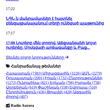
17:22
ՆԳՆ-ն մանրամասներ է հայտնել
բենզալցակայանում տեղի ունեցած պայթյունից
17:17
17:00 Լուրերը մեկ տողով. Ալեքսանյանի կոշտ
ուղերձը, Մոսկվայի արձագանքը և Բաք...
Տեսնել բոլոր նորությունները
Հանրաճանաչ թեմաներ
Հայաստան
(7383)
Միջազգային
(3226)
ԱՄՆ
(2279)
Ռուսաստան
(2091)
Իրան
(1732)
Ընտրություններ
(1272)
Ուկրաինա
(821)
Երևան
(796)
Իսրայել
(758)
Ադրբեջան
(619)
Փաշինյան
(558)
Եվրոպա
(510)
Ընդդիմություն
(436)
Թրամփ
(428)
Ազգային
ժողով
(407)
Radio Aurora