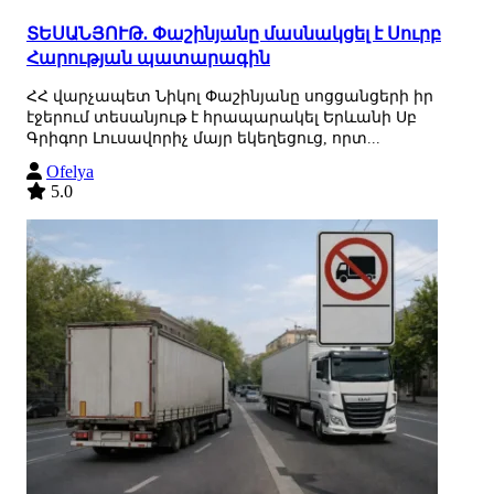
ՏԵՍԱՆՅՈՒԹ. Փաշինյանը մասնակցել է Սուրբ
Հարության պատարագին
ՀՀ վարչապետ Նիկոլ Փաշինյանը սոցցանցերի իր
էջերում տեսանյութ է հրապարակել Երևանի Սբ
Գրիգոր Լուսավորիչ մայր եկեղեցուց, որտ...
Ofelya
5.0