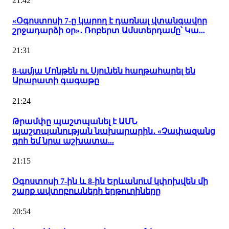
21:42
«Օգոստոսի 7-ը կարող է դառնալ վտանգավոր
շրջադարձի օր»․ Ռոբերտ Ամստերդամը՝ Կա...
21:31
8-ամյա Մոնթեն ու Սյունեն հաղթահարել են
Արարատի գագաթը
21:24
Թրամփը պաշտպանել է ԱՄՆ
պաշտպանության նախարարին․ «Չափազանց
գոհ եմ նրա աշխատա...
21:15
Օգոստոսի 7-ին և 8-ին Երևանում կփոխվեն մի
շարք ավտոբուսների երթուղիները
20:54