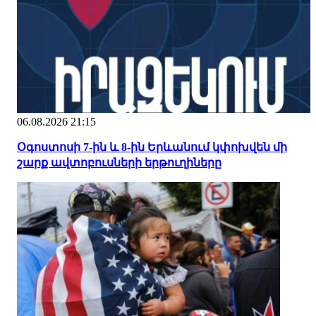
06.08.2026 21:15
Օգոստոսի 7-ին և 8-ին Երևանում կփոխվեն մի
շարք ավտոբուսների երթուղիները