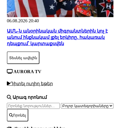
06.08.2026 20:40
ԱՄՆ-ն անօրինական միգրանտներին կոչ է
անում ինքնակամ լքել երկիրը․ հակառակ
դեպքում՝ կարտաքսվեն
Տեսնել ավելին
AURORA TV
Դիտել ուղիղ եթեր
Արագ որոնում
Որոնել