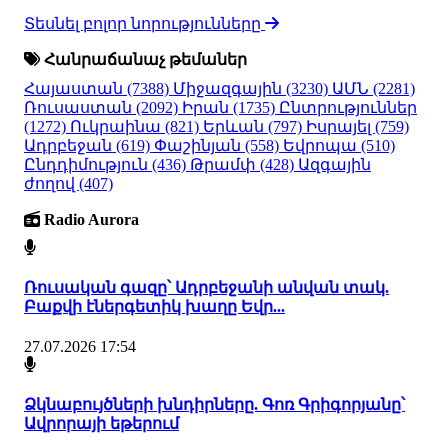
Տեսնել բոլոր նորությունները
Հանրաճանաչ թեմաներ
Հայաստան
(7388)
Միջազգային
(3230)
ԱՄՆ
(2281)
Ռուսաստան
(2092)
Իրան
(1735)
Ընտրություններ
(1272)
Ուկրաինա
(821)
Երևան
(797)
Իսրայել
(759)
Ադրբեջան
(619)
Փաշինյան
(558)
Եվրոպա
(510)
Ընդդիմություն
(436)
Թրամփ
(428)
Ազգային
ժողով
(407)
Radio Aurora
Ռուսական գազը՝ Ադրբեջանի անվան տակ.
Բաքվի էներգետիկ խաղը Եվր...
27.07.2026 17:54
Ձկնաբույծների խնդիրները. Գոռ Գրիգորյանը՝
Ավրորայի եթերում