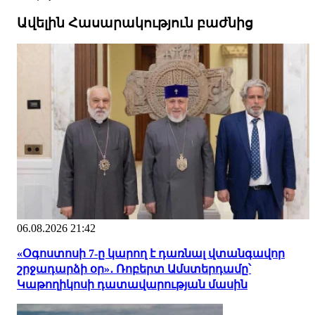
Ավելին Հասարակություն բաժնից
06.08.2026 21:42
«Օգոստոսի 7-ը կարող է դառնալ վտանգավոր
շրջադարձի օր»․ Ռոբերտ Ամստերդամը՝
Կաթողիկոսի դատավարության մասին