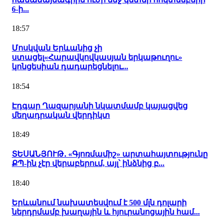
6-ի...
18:57
Մոսկվան Երևանից չի
ստացել«Հարավկովկասյան երկաթուղու»
կոնցեսիան դադարեցնելու...
18:54
Էդգար Ղազարյանի նկատմամբ կայացվեց
մեղադրական վերդիկտ
18:49
ՏԵՍԱՆՅՈՒԹ․ «Գյոռմամիշ» արտահայտությունը
ՔՊ-ին չէր վերաբերում, այլ՝ ինձնից բ...
18:40
Երևանում նախատեսվում է 500 մլն դոլարի
ներդրմամբ խաղային և հյուրանոցային համ...