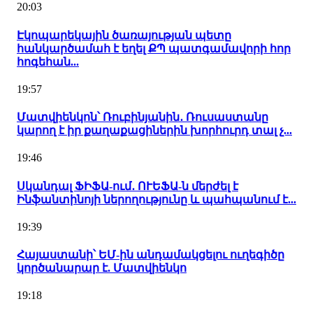
20:03
Էկոպարեկային ծառայության պետը
հանկարծամահ է եղել ՔՊ պատգամավորի հոր
հոգեհան...
19:57
Մատվիենկոն՝ Ռուբինյանին․ Ռուսաստանը
կարող է իր քաղաքացիներին խորհուրդ տալ չ...
19:46
Սկանդալ ՖԻՖԱ-ում․ ՈՒԵՖԱ-ն մերժել է
Ինֆանտինոյի ներողությունը և պահպանում է...
19:39
Հայաստանի՝ ԵՄ-ին անդամակցելու ուղեգիծը
կործանարար է. Մատվիենկո
19:18