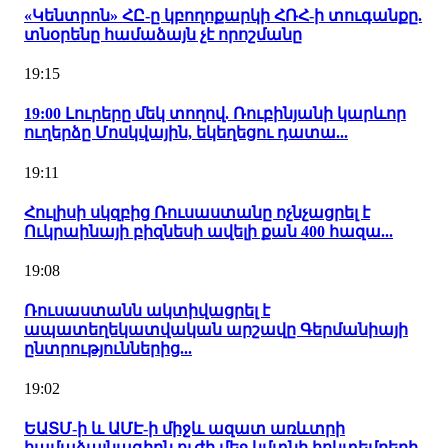
«Կենտրոն» ՀԸ-ը կբողոքարկի ՀՌՀ-ի տուգանքը.
տնօրենը համաձայն չէ որոշմանը
19:15
19:00 Լուրերը մեկ տողով. Ռուբինյանի կարևոր
ուղերձը Մոսկվային, եկեղեցու դատա...
19:11
Հուլիսի սկզբից Ռուսաստանը ոչնչացրել է
Ուկրաինայի բիզնեսի ավելի քան 400 հազա...
19:08
Ռուսաստանն ակտիվացրել է
ապատեղեկատվական արշավը Գերմանիայի
ընտրություններից...
19:02
ԵԱՏՄ-ի և ԱՄԷ-ի միջև ազատ առևտրի
համաձայնագիրն ուժի մեջ կմտնի հոկտեմբերի