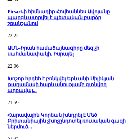
Picsart-ի հիմնադիր Հովհաննես Ավոյանը
պարգևատրվել է պետական բարձր
շքանշանով
22:22
ԱՄՆ-Իրան համաձայնագիրը մեզ չի
սահմանափակի. Իսրայել
22:06
Խոշոր հրդեհ է բռնկվել Երևանի Սիլիկյան
թաղամասի հարևանությամբ գտնվող
աղբավայ...
21:59
Հարավային Կորեան խնդրել է Մեծ
Բրիտանիային չխոչընդոտել ռուսական գազի
ներմուծ...