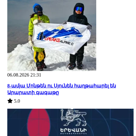
06.08.2026 21:31
8-ամյա Մոնթեն ու Սյունեն հաղթահարել են
Արարատի գագաթը
5.0