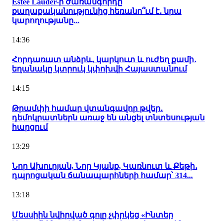
Estée Lauder-ի ժառանգորդը
քաղաքականությունից հեռանո՞ւմ է․ նրա
կարողությանը...
14:36
Հորդառատ անձրև, կարկուտ և ուժեղ քամի․
եղանակը կտրուկ կփոխվի Հայաստանում
14:15
Թրամփի համար վտանգավոր թվեր․
դեմոկրատներն առաջ են անցել տնտեսության
հարցում
13:29
Նոր Ախուրյան, Նոր Կյանք, Կառնուտ և Քեթի․
դպրոցական ճանապարհների համար՝ 314...
13:18
Մեսսիին նվիրված գոլը չփրկեց «Ինտեր