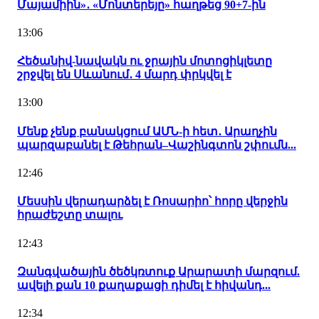
Մայամիին»․ «Մոնտերեյը» հաղթեց 90+7-ին
13:06
Հեծանիվ-նավակն ու ջրային մոտոցիկլետը
շրջվել են Սևանում․ 4 մարդ փրկվել է
13:00
Մենք չենք բանակցում ԱՄՆ-ի հետ․ Արաղչին
պարզաբանել է Թեհրան–Վաշինգտոն շփումն...
12:46
Մեսսին վերադարձել է Ռոսարիո՝ հորը վերջին
հրաժեշտը տալու
12:43
Զանգվածային ծեծկռտուք Արարատի մարզում.
ավելի քան 10 քաղաքացի դիմել է հիվանդ...
12:34