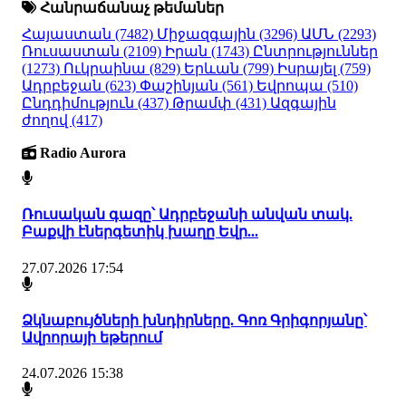
Հանրաճանաչ թեմաներ
Հայաստան
(7482)
Միջազգային
(3296)
ԱՄՆ
(2293)
Ռուսաստան
(2109)
Իրան
(1743)
Ընտրություններ
(1273)
Ուկրաինա
(829)
Երևան
(799)
Իսրայել
(759)
Ադրբեջան
(623)
Փաշինյան
(561)
Եվրոպա
(510)
Ընդդիմություն
(437)
Թրամփ
(431)
Ազգային
ժողով
(417)
Radio Aurora
Ռուսական գազը՝ Ադրբեջանի անվան տակ.
Բաքվի էներգետիկ խաղը Եվր...
27.07.2026 17:54
Ձկնաբույծների խնդիրները. Գոռ Գրիգորյանը՝
Ավրորայի եթերում
24.07.2026 15:38