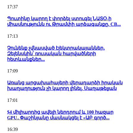
17:37
Պուտինը կարող է փորձել ստուգել ՆԱՏՕ-ի
միասնությունն ու Թրամփի արձագանքը. CB...
17:13
Չունենք չվնասված էլեկտրակայաններ․
Զելենսկին՝ ռուսական հարվածների
հետևանքներ...
17:09
Առանց արցախահայերի վերադարձի իրական
խաղաղություն չի կարող լինել․ Սաղաթելյան
17:01
$4 միլիարդից ավելի ներդրում և 100 հազար
GPU․ Փաշինյանը մասնակցել է «ԱԲ գործ...
16:39