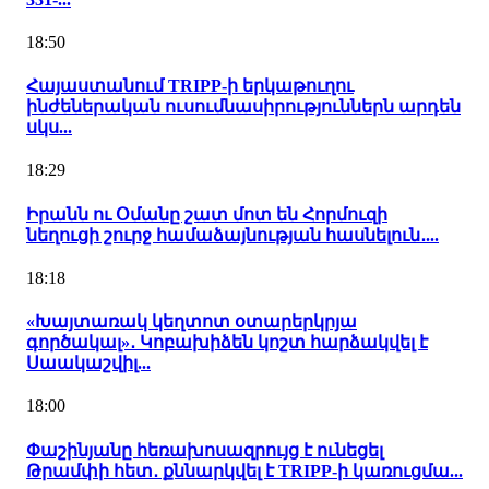
18:50
Հայաստանում TRIPP-ի երկաթուղու
ինժեներական ուսումնասիրություններն արդեն
սկս...
18:29
Իրանն ու Օմանը շատ մոտ են Հորմուզի
նեղուցի շուրջ համաձայնության հասնելուն․...
18:18
«Խայտառակ կեղտոտ օտարերկրյա
գործակալ»․ Կոբախիձեն կոշտ հարձակվել է
Սաակաշվիլ...
18:00
Փաշինյանը հեռախոսազրույց է ունեցել
Թրամփի հետ․ քննարկվել է TRIPP-ի կառուցմա...