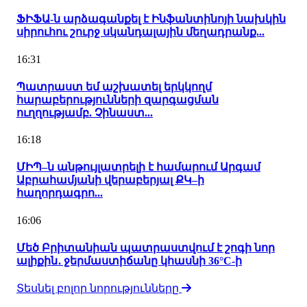
ՖԻՖԱ-ն արձագանքել է Ինֆանտինոյի նախկին
սիրուհու շուրջ սկանդալային մեղադրանք...
16:31
Պատրաստ եմ աշխատել երկկողմ
հարաբերությունների զարգացման
ուղղությամբ. Չինաստ...
16:18
ՄԻՊ–ն անթույլատրելի է համարում Արգամ
Աբրահամյանի վերաբերյալ ՔԿ–ի
հաղորդագրո...
16:06
Մեծ Բրիտանիան պատրաստվում է շոգի նոր
ալիքին․ ջերմաստիճանը կհասնի 36°C-ի
Տեսնել բոլոր նորությունները