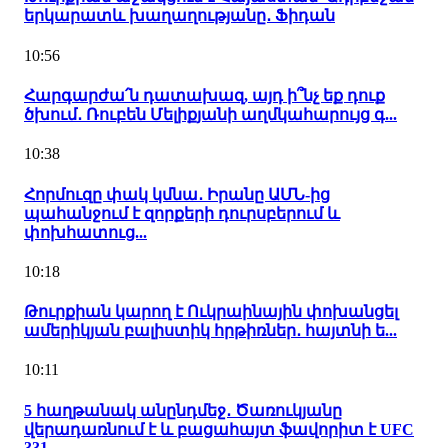
երկարատև խաղաղությանը․ Ֆիդան
10:56
Հարգարժա՛ն դատախազ, այդ ի՞նչ եք դուք
ծխում․ Ռուբեն Մելիքյանի աղմկահարույց գ...
10:38
Հորմուզը փակ կմնա․ Իրանը ԱՄՆ-ից
պահանջում է զորքերի դուրսբերում և
փոխհատուց...
10:18
Թուրքիան կարող է Ուկրաինային փոխանցել
ամերիկյան բալիստիկ հրթիռներ․ հայտնի ե...
10:11
5 հաղթանակ անընդմեջ․ Ծառուկյանը
վերադառնում է և բացահայտ ֆավորիտ է UFC
331-...