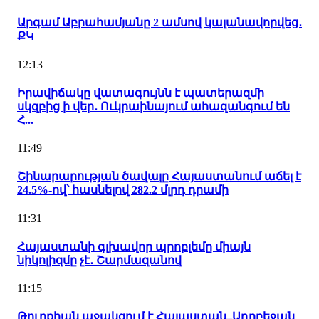
Արգամ Աբրահամյանը 2 ամսով կալանավորվեց․
ՔԿ
12:13
Իրավիճակը վատագույնն է պատերազմի
սկզբից ի վեր․ Ուկրաինայում ահազանգում են
Հ...
11:49
Շինարարության ծավալը Հայաստանում աճել է
24.5%-ով՝ հասնելով 282.2 մլրդ դրամի
11:31
Հայաստանի գլխավոր պրոբլեմը միայն
նիկոլիզմը չէ․ Շարմազանով
11:15
Թուրքիան աջակցում է Հայաստան–Ադրբեջան