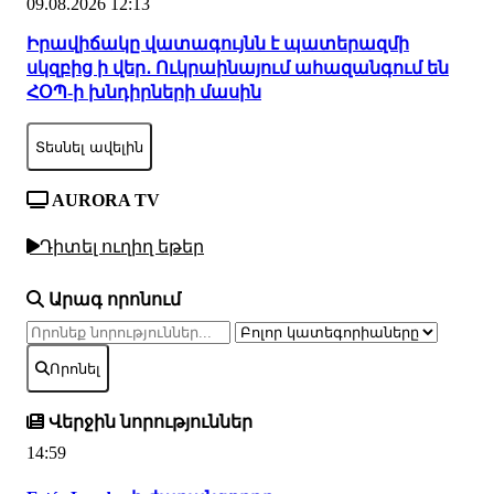
09.08.2026 12:13
Իրավիճակը վատագույնն է պատերազմի
սկզբից ի վեր․ Ուկրաինայում ահազանգում են
ՀՕՊ-ի խնդիրների մասին
Տեսնել ավելին
AURORA TV
Դիտել ուղիղ եթեր
Արագ որոնում
Որոնել
Վերջին նորություններ
14:59