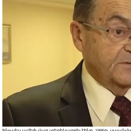
Ինչպես ավելի վաղ տեղեկացրել էինք, 1996թ. սպա