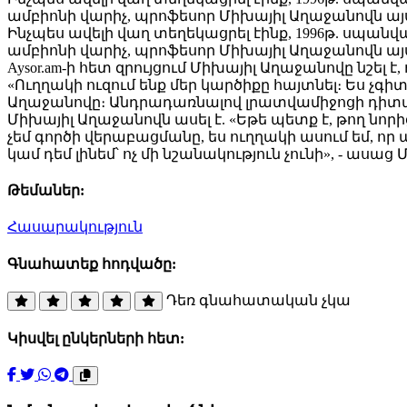
ամբիոնի վարիչ, պրոֆեսոր Միխայիլ Աղաջանովն այ
Ինչպես ավելի վաղ տեղեկացրել էինք, 1996թ. սպա
ամբիոնի վարիչ, պրոֆեսոր Միխայիլ Աղաջանովն այս
Aysor.am-ի հետ զրույցում Միխայիլ Աղաջանովը նշե
«Ուղղակի ուզում ենք մեր կարծիքը հայտնել։ Ես չգիտ
Աղաջանովը։ Անդրադառնալով լրատվամիջոցի դիտարկ
Միխայիլ Աղաջանովն ասել է. «Եթե պետք է, թող նորից
չեմ գործի վերաբացմանը, ես ուղղակի ասում եմ, որ ա
կամ դեմ լինեմ՝ ոչ մի նշանակություն չունի», - ասա
Թեմաներ:
Հասարակություն
Գնահատեք հոդվածը:
Դեռ գնահատական չկա
Կիսվել ընկերների հետ: