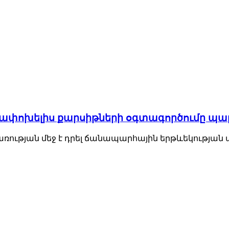
ղափոխելիս քարսիթների օգտագործումը պ
ւթյան մեջ է դրել ճանապարհային երթևեկության ա