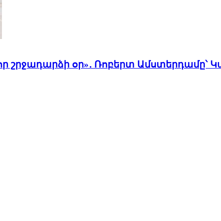
որ շրջադարձի օր»․ Ռոբերտ Ամստերդամը՝