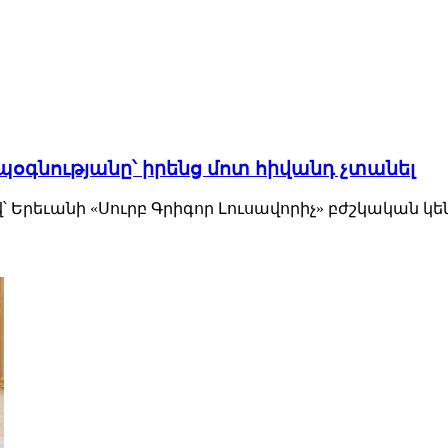
ապօգնությանը՝ իրենց մոտ հիվանդ չտանել
Երեւանի «Սուրբ Գրիգոր Լուսավորիչ» բժշկական կեն