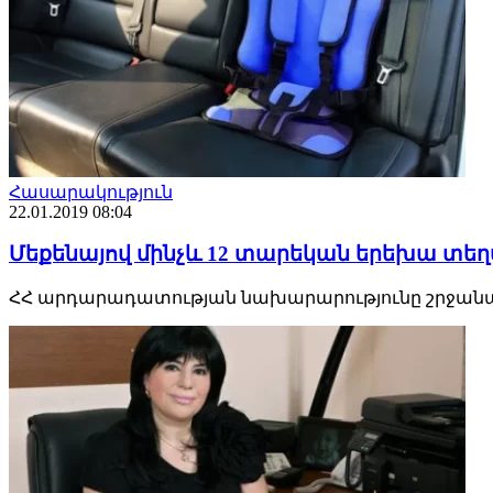
Հասարակություն
22.01.2019 08:04
Մեքենայով մինչև 12 տարեկան երեխա տե
ՀՀ արդարադատության նախարարությունը շրջանառո