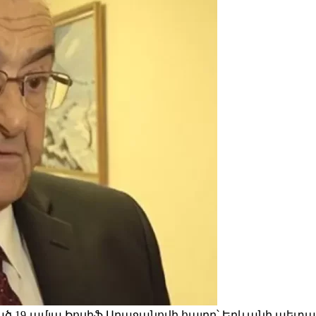
նված 19-ամյա Իոսիֆ Աղաջանովի հայրը՝ Երևանի պե