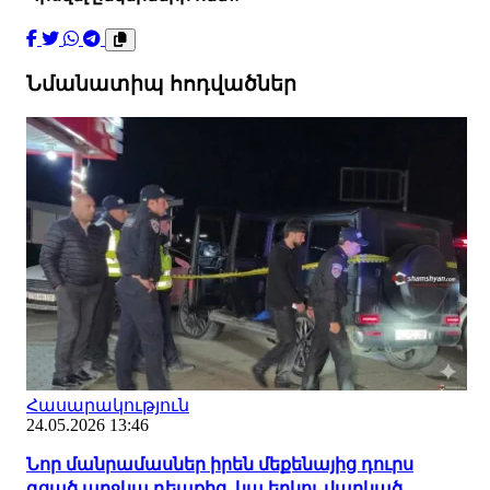
Նմանատիպ հոդվածներ
Հասարակություն
24.05.2026 13:46
Նոր մանրամասներ իրեն մեքենայից դուրս
գցած աղջկա դեպքից. կա երկու վարկած