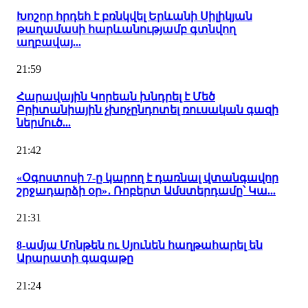
Խոշոր հրդեհ է բռնկվել Երևանի Սիլիկյան
թաղամասի հարևանությամբ գտնվող
աղբավայ...
21:59
Հարավային Կորեան խնդրել է Մեծ
Բրիտանիային չխոչընդոտել ռուսական գազի
ներմուծ...
21:42
«Օգոստոսի 7-ը կարող է դառնալ վտանգավոր
շրջադարձի օր»․ Ռոբերտ Ամստերդամը՝ Կա...
21:31
8-ամյա Մոնթեն ու Սյունեն հաղթահարել են
Արարատի գագաթը
21:24