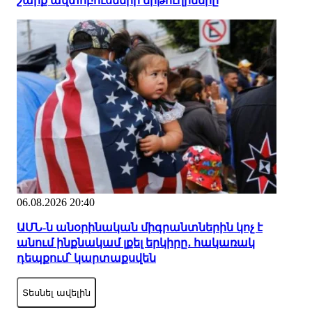
շարք ավտոբուսների երթուղիները
06.08.2026 20:40
ԱՄՆ-ն անօրինական միգրանտներին կոչ է
անում ինքնակամ լքել երկիրը․ հակառակ
դեպքում՝ կարտաքսվեն
Տեսնել ավելին