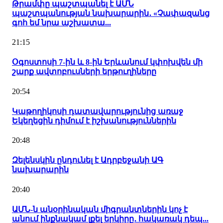
Թրամփը պաշտպանել է ԱՄՆ
պաշտպանության նախարարին․ «Չափազանց
գոհ եմ նրա աշխատա...
21:15
Օգոստոսի 7-ին և 8-ին Երևանում կփոխվեն մի
շարք ավտոբուսների երթուղիները
20:54
Կաթողիկոսի դատավարությունից առաջ
Եկեղեցին դիմում է իշխանություններին
20:48
Զելենսկին ընդունել է Ադրբեջանի ԱԳ
նախարարին
20:40
ԱՄՆ-ն անօրինական միգրանտներին կոչ է
անում ինքնակամ լքել երկիրը․ հակառակ դեպ...