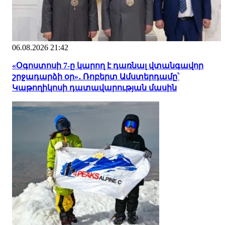
06.08.2026 21:42
«Օգոստոսի 7-ը կարող է դառնալ վտանգավոր
շրջադարձի օր»․ Ռոբերտ Ամստերդամը՝
Կաթողիկոսի դատավարության մասին