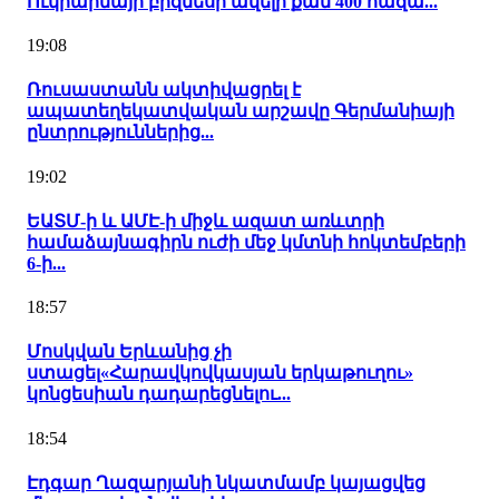
Ուկրաինայի բիզնեսի ավելի քան 400 հազա...
19:08
Ռուսաստանն ակտիվացրել է
ապատեղեկատվական արշավը Գերմանիայի
ընտրություններից...
19:02
ԵԱՏՄ-ի և ԱՄԷ-ի միջև ազատ առևտրի
համաձայնագիրն ուժի մեջ կմտնի հոկտեմբերի
6-ի...
18:57
Մոսկվան Երևանից չի
ստացել«Հարավկովկասյան երկաթուղու»
կոնցեսիան դադարեցնելու...
18:54
Էդգար Ղազարյանի նկատմամբ կայացվեց