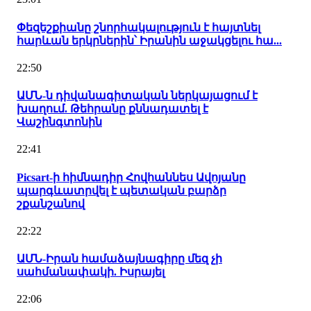
Փեզեշքիանը շնորհակալություն է հայտնել
հարևան երկրներին՝ Իրանին աջակցելու հա...
22:50
ԱՄՆ-ն դիվանագիտական ներկայացում է
խաղում. Թեհրանը քննադատել է
Վաշինգտոնին
22:41
Picsart-ի հիմնադիր Հովհաննես Ավոյանը
պարգևատրվել է պետական բարձր
շքանշանով
22:22
ԱՄՆ-Իրան համաձայնագիրը մեզ չի
սահմանափակի. Իսրայել
22:06