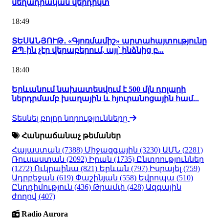
մեղադրական վերդիկտ
18:49
ՏԵՍԱՆՅՈՒԹ․ «Գյոռմամիշ» արտահայտությունը
ՔՊ-ին չէր վերաբերում, այլ՝ ինձնից բ...
18:40
Երևանում նախատեսվում է 500 մլն դոլարի
ներդրմամբ խաղային և հյուրանոցային համ...
Տեսնել բոլոր նորությունները
Հանրաճանաչ թեմաներ
Հայաստան
(7388)
Միջազգային
(3230)
ԱՄՆ
(2281)
Ռուսաստան
(2092)
Իրան
(1735)
Ընտրություններ
(1272)
Ուկրաինա
(821)
Երևան
(797)
Իսրայել
(759)
Ադրբեջան
(619)
Փաշինյան
(558)
Եվրոպա
(510)
Ընդդիմություն
(436)
Թրամփ
(428)
Ազգային
ժողով
(407)
Radio Aurora