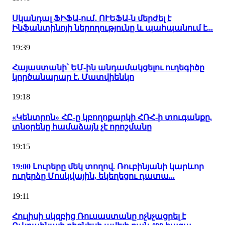
Սկանդալ ՖԻՖԱ-ում․ ՈՒԵՖԱ-ն մերժել է
Ինֆանտինոյի ներողությունը և պահպանում է...
19:39
Հայաստանի՝ ԵՄ-ին անդամակցելու ուղեգիծը
կործանարար է. Մատվիենկո
19:18
«Կենտրոն» ՀԸ-ը կբողոքարկի ՀՌՀ-ի տուգանքը.
տնօրենը համաձայն չէ որոշմանը
19:15
19:00 Լուրերը մեկ տողով. Ռուբինյանի կարևոր
ուղերձը Մոսկվային, եկեղեցու դատա...
19:11
Հուլիսի սկզբից Ռուսաստանը ոչնչացրել է