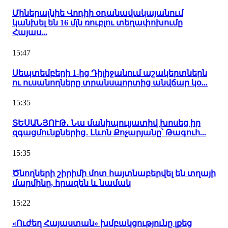
Միներալնիե Վոդիի օդանավակայանում
կանխել են 16 մլն ռուբլու տեղափոխումը
Հայաս...
15:47
Սեպտեմբերի 1-ից Դիլիջանում աշակերտներն
ու ուսանողները տրանսպորտից անվճար կօ...
15:35
ՏԵՍԱՆՅՈՒԹ․ Նա մանիպուլյատիվ խոսեց իր
զգացմունքներից․ Լևոն Քոչարյանը՝ Թագուհ...
15:35
Ծնողների շիրիմի մոտ հայտնաբերվել են տղայի
մարմինը, հրազեն և նամակ
15:22
«Ուժեղ Հայաստան» խմբակցությունը լքեց