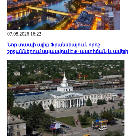
07.08.2026 16:22
Նոր տապի ալիք Ֆրանսիայում․ որոշ
շրջաններում սպասվում է 40 աստիճան և ավելի