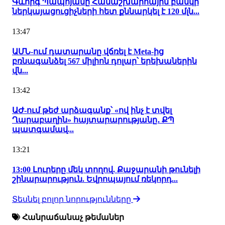
Գևորգ Պապոյանը Համաշխարհային բանկի
ներկայացուցիչների հետ քննարկել է 120 մլն...
13:47
ԱՄՆ-ում դատարանը վճռել է Meta-ից
բռնագանձել 567 միլիոն դոլար՝ երեխաներին
վն...
13:42
ԱԺ-ում թեժ արձագանք՝ «ով ինչ է տվել
Ղարաբաղին» հայտարարությանը․ ՔՊ
պատգամավ...
13:21
13:00 Լուրերը մեկ տողով. Քաջարանի թունելի
շինարարություն. Եվրոպայում ռեկորդ...
Տեսնել բոլոր նորությունները
Հանրաճանաչ թեմաներ