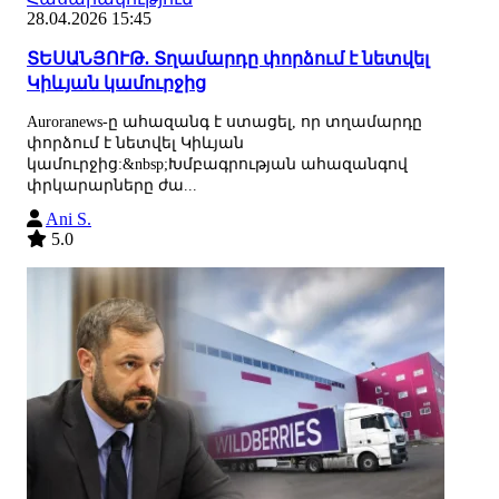
28.04.2026 15:45
ՏԵՍԱՆՅՈՒԹ. Տղամարդը փորձում է նետվել
Կիևյան կամուրջից
Auroranews-ը ահազանգ է ստացել, որ տղամարդը
փորձում է նետվել Կիևյան
կամուրջից:&nbsp;Խմբագրության ահազանգով
փրկարարները ժա...
Ani S.
5.0