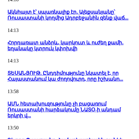
Ակնհայտ է՝ սպառնալիք էր․ Ալեքսանյանը՝
Ռուսաստանի կողմից Ադրբեջանին զենք վաճ...
14:13
Հորդառատ անձրև, կարկուտ և ուժեղ քամի․
եղանակը կտրուկ կփոխվի
14:13
ՏԵՍԱՆՅՈՒԹ. Ընդդիմությունը նկատել է, որ
Հայաստանում կա ժողովուրդ, որը իշխանո...
13:58
ԱՄՆ հետախուզությունը չի բացառում
Ռուսաստանի հարձակումը ՆԱՏՕ-ի անդամ
երկրի վ...
13:50