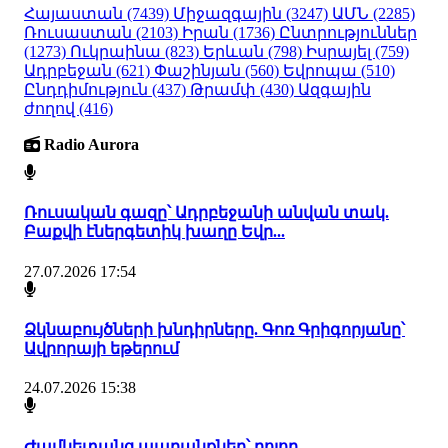
Հայաստան
(7439)
Միջազգային
(3247)
ԱՄՆ
(2285)
Ռուսաստան
(2103)
Իրան
(1736)
Ընտրություններ
(1273)
Ուկրաինա
(823)
Երևան
(798)
Իսրայել
(759)
Ադրբեջան
(621)
Փաշինյան
(560)
Եվրոպա
(510)
Ընդդիմություն
(437)
Թրամփ
(430)
Ազգային
ժողով
(416)
Radio Aurora
Ռուսական գազը՝ Ադրբեջանի անվան տակ.
Բաքվի էներգետիկ խաղը Եվր...
27.07.2026 17:54
Ձկնաբույծների խնդիրները. Գոռ Գրիգորյանը՝
Ավրորայի եթերում
24.07.2026 15:38
Ժամկետանց ապրանքներ՝ բոլոր