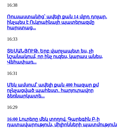
16:38
Ռուսաստանից՝ ավելի քան 14 մլրդ դոլար․
ինչպես է Ուկրաինայի պատերազմը
հարստաց...
16:33
ՏԵՍԱՆՅՈՒԹ. Երբ վարչապետ ես, չի
նշանակում, որ ինչ ուզես, կարաս անես,
Վեհափառ...
16:31
Մեկ ամսում՝ ավելի քան 400 հազար քմ
ոչնչացված պահեստ․ հարյուրավոր
ձեռնարկատե...
16:29
16:00 Լուրերը մեկ տողով. Գարեգին Բ-ի
դատավարություն, միլիոնների պատմություն