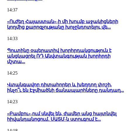
14:37
«Ուժեղ Հայաստան»-ի մի խումբ աջակիցների
կողմից քարոզչությանը խոչընդոտելու վե...
14:33
Պուտինը օպերատիվ խորհրդակցություն է
անցկացրել ՌԴ Անվտանգության խորհրդի
մշտա...
14:25
Վտանգավոր դիտահորեր և խեղդող փոշի.
ինչո՞ւ են Էջմիածնի ճանապարհները դանդաղ...
14:23
«Բամբու»-ում սնվել են, ժամեր անց հայտնվել
հիվանդանոցում․ ՍԱՏՄ-ն ստուգում է...
14:18