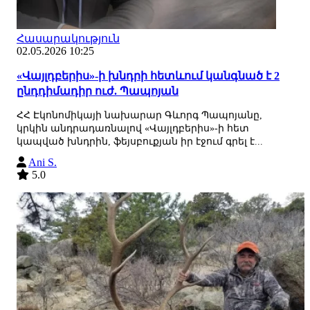
Հասարակություն
02.05.2026 10:25
«Վայլդբերիս»-ի խնդրի հետևում կանգնած է 2
ընդդիմադիր ուժ. Պապոյան
ՀՀ Էկոնոմիկայի նախարար Գևորգ Պապոյանը,
կրկին անդրադառնալով «Վայլդբերիս»-ի հետ
կապված խնդրին, ֆեյսբուքյան իր էջում գրել է...
Ani S.
5.0