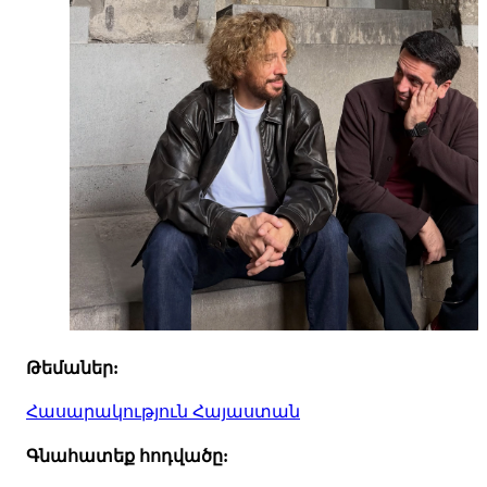
Թեմաներ:
Հասարակություն
Հայաստան
Գնահատեք հոդվածը: