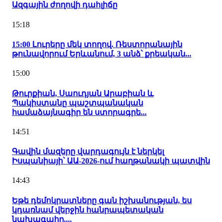
Ազգային ժողովի դահլիճը
15:18
15:00 Լուրերը մեկ տողով. Ռեստորանային
թունավորում Երևանում, 3 անձ՝ քրեական...
15:00
Թուրքիան, Սաուդյան Արաբիան և
Պակիստանը պաշտպանական
համաձայնագիր են ստորագրե...
14:51
Գավին մազերը վարդագույն է ներկել
Իսպանիայի՝ ԱԱ-2026-ում հաղթանակի պատվին
14:43
Եթե դեմոկրատները գան իշխանության, ես
կդառնամ վերջին հանրապետական
նախագահը....