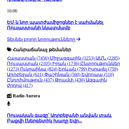
16:06
ԵՄ-ն նոր պատժամիջոցներ է սահմանել
Ռուսաստանի նկատմամբ
Տեսնել բոլոր նորությունները
Հանրաճանաչ թեմաներ
Հայաստան
(7456)
Միջազգային
(3253)
ԱՄՆ
(2285)
Ռուսաստան
(2105)
Իրան
(1736)
Ընտրություններ
(1273)
Ուկրաինա
(824)
Երևան
(799)
Իսրայել
(759)
Ադրբեջան
(621)
Փաշինյան
(560)
Եվրոպա
(510)
Ընդդիմություն
(437)
Թրամփ
(430)
Ազգային
ժողով
(417)
Radio Aurora
Ռուսական գազը՝ Ադրբեջանի անվան տակ.
Բաքվի էներգետիկ խաղը Եվր...