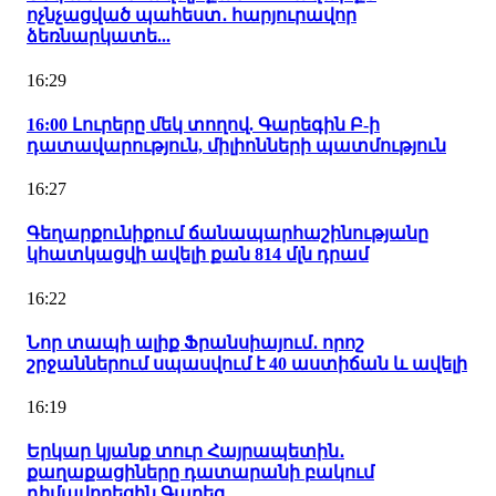
ոչնչացված պահեստ․ հարյուրավոր
ձեռնարկատե...
16:29
16:00 Լուրերը մեկ տողով. Գարեգին Բ-ի
դատավարություն, միլիոնների պատմություն
16:27
Գեղարքունիքում ճանապարհաշինությանը
կհատկացվի ավելի քան 814 մլն դրամ
16:22
Նոր տապի ալիք Ֆրանսիայում․ որոշ
շրջաններում սպասվում է 40 աստիճան և ավելի
16:19
Երկար կյանք տուր Հայրապետին․
քաղաքացիները դատարանի բակում
դիմավորեցին Գարեգ...