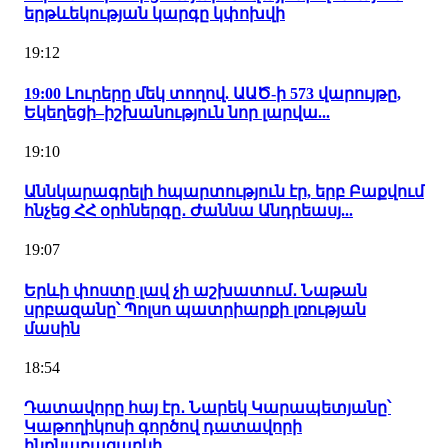
երթևեկության կարգը կփոխվի
19:12
19:00 Լուրերը մեկ տողով. ԱԱԾ-ի 573 վարույթը,
Եկեղեցի–իշխանություն նոր լարվա...
19:10
Աննկարագրելի հպարտություն էր, երբ Բաքվում
հնչեց ՀՀ օրհներգը․ Ժաննա Անդրեասյ...
19:07
Երևի փոստը լավ չի աշխատում․ Նաթան
սրբազանը՝ Պոլսո պատրիարքի լռության
մասին
18:54
Դատավորը հայ էր․ Նարեկ Կարապետյանը՝
Կաթողիկոսի գործով դատավորի
ինքնաբացարկի...