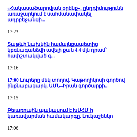
«Հակասաֆարովյան օրենք»․ ընդդիմությունն
առաջարկում է սահմանափակել
ադրբեջանցի...
17:23
Տաթևի նախկին համայնքապետից
կբռնագանձվի ավելի քան 4.4 մլն դրամ՝
հափշտակված գ...
17:16
17:00 Լուրերը մեկ տողով. Կաթողիկոսի գործով
ինքնաբացարկ, ԱՄՆ–Իրան գործարքի...
17:15
Բելառուսին պակասում է ԽՍՀՄ-ի
կառավարման համակարգը. Լուկաշենկո
17:06