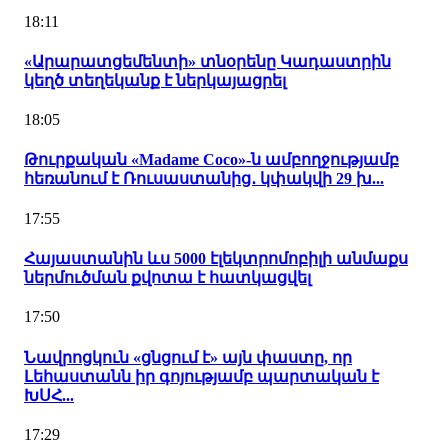
18:11
«Արարատցեմենտի» տնօրենը Կադաստրին
կեղծ տեղեկանք է ներկայացրել
18:05
Թուրքական «Madame Coco»-ն ամբողջությամբ
հեռանում է Ռուսաստանից․ կփակվի 29 խ...
17:55
Հայաստանին ևս 5000 էլեկտրոմոբիլի անմաքս
ներմուծման քվոտա է հատկացվել
17:50
Նավրոցկուն «ցնցում է» այն փաստը, որ
Լեհաստանն իր գոյությամբ պարտական է
ԽՍՀ...
17:29