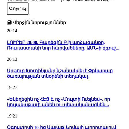
Որոնել
Վերջին նորություններ
20:14
ԼՈՒՐԵՐ 20:00. Գարեգին Բ-ի արձագանքը,
Ռուսաստանի նոր հարվածները, ԱՄՆ-ի զգուշ...
20:13
Արթուր Խուդինյանը նշանակվել է Փրկարար
ծառայության տնօրենի տեղակալ
19:27
«Եկեղեցին ոչ ՀԷՑ է, ոչ «Մուլտի Ուելնես», որ
կուլակաթափ անեն ու պետականացնեն...
19:21
Օգոստոսի 10-ից Սայաթ-Նովայի պողոտայում