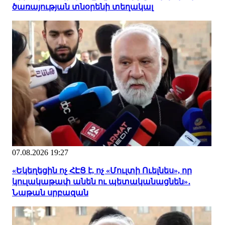
ծառայության տնօրենի տեղակալ
07.08.2026 19:27
«Եկեղեցին ոչ ՀԷՑ է, ոչ «Մուլտի Ուելնես», որ
կուլակաթափ անեն ու պետականացնեն»․
Նաթան սրբազան