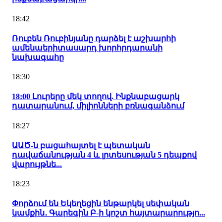
18:42
Ռուբեն Ռուբինյանը դարձել է աշխարհի
ամենաերիտասարդ խորհրդարանի
նախագահը
18:30
18:00 Լուրերը մեկ տողով. Ինքնաբացարկ
դատարանում, միլիոնների բռնագանձում
18:27
ԱԱԾ-ն բացահայտել է պետական
դավաճանության 4 և լրտեսության 5 դեպքով
վարույթնե...
18:23
Փորձում են Եկեղեցին ենթարկել սեփական
կամքին․ Գարեգին Բ-ի կոշտ հայտարարությո...