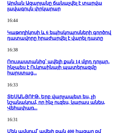
Արման Ազարյանը ճանաչվել է տարվա
լավագույն փրկարար
16:44
Կաթողիկոսի և 6 եպիսկոպոսների գործով
դատավորը հրաժարվել է վարել դատը
16:38
Ռուսաստանից՝ ավելի քան 14 մլրդ դոլար․
ինչպես է Ուկրաինայի պատերազմը
հարստաց...
16:33
ՏԵՍԱՆՅՈՒԹ. Երբ վարչապետ ես, չի
նշանակում, որ ինչ ուզես, կարաս անես,
Վեհափառ...
16:31
Մեկ ամսում՝ ավելի քան 400 հազար քմ