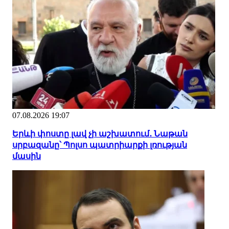
07.08.2026 19:07
Երևի փոստը լավ չի աշխատում․ Նաթան
սրբազանը՝ Պոլսո պատրիարքի լռության
մասին