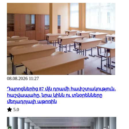
08.08.2026 11:27
Դպրոցներից 87 մլն դրամի հափշտակություն․
հաշվապահը, նրա կինն ու տնօրենները
մեղադրյալի աթոռին
5.0