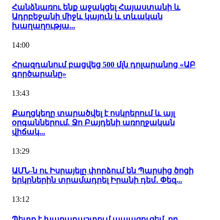
Հանձնառու ենք աջակցել Հայաստանի և
Ադրբեջանի միջև կայուն և տևական
խաղաղությա...
14:00
Հրազդանում բացվեց 500 մլն դոլարանոց «ԱԲ
գործարանը»
13:43
Քաղցկեղը տարածվել է ոսկրերում և այլ
օրգաններում. Ջո Բայդենի առողջական
վիճակ...
13:29
ԱՄՆ-ն ու Իսրայելը փորձում են Պարսից ծոցի
երկրներին տրամադրել Իրանի դեմ․ Փեզ...
13:12
Պետք է խաղադաշտում ապացուցեմ, որ