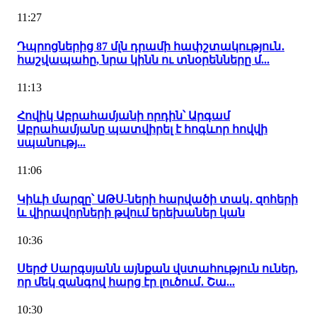
11:27
Դպրոցներից 87 մլն դրամի հափշտակություն․
հաշվապահը, նրա կինն ու տնօրենները մ...
11:13
Հովիկ Աբրահամյանի որդին՝ Արգամ
Աբրահամյանը պատվիրել է հոգևոր հովվի
սպանությ...
11:06
Կիևի մարզը՝ ԱԹՍ-ների հարվածի տակ․ զոհերի
և վիրավորների թվում երեխաներ կան
10:36
Սերժ Սարգսյանն այնքան վստահություն ուներ,
որ մեկ զանգով հարց էր լուծում․ Շա...
10:30