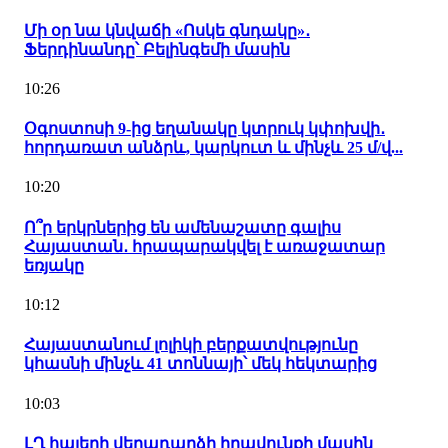
Մի օր նա կնվաճի «Ոսկե գնդակը»․
Ֆերդինանդը՝ Բելինգեմի մասին
10:26
Օգոստոսի 9-ից եղանակը կտրուկ կփոխվի․
հորդառատ անձրև, կարկուտ և մինչև 25 մ/վ...
10:20
Ո՞ր երկրներից են ամենաշատը գալիս
Հայաստան․ հրապարակվել է առաջատար
եռյակը
10:12
Հայաստանում լոլիկի բերքատվությունը
կհասնի մինչև 41 տոննայի՝ մեկ հեկտարից
10:03
ԼՂ հայերի վերադարձի իրավունքի մասին