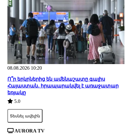
08.08.2026 10:20
Ո՞ր երկրներից են ամենաշատը գալիս
Հայաստան․ հրապարակվել է առաջատար
եռյակը
5.0
Տեսնել ավելին
AURORA TV