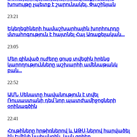
խոսույթը չպետք է շարունակել․ Փաշինյան
23:21
Եկեղեցիների համաշխարհային խորհուրդը
մտահոգություն է հայտնել Հայ Առաքելական...
23:05
Մեր զինված ուժերը ցույց տվեցին իրենց
կարողությունները աշխարհի ամենաթանկ
բան...
22:52
ԱՄՆ Սենատը հավանություն է տվել
Ռուսաստանի դեմ նոր պատժամիջոցների
օրինագծին
22:41
Հութիները հրթիռներով և ԱԹՍ-ներով հարվածել
են Եմենի նահանգին․ կան զոհեր