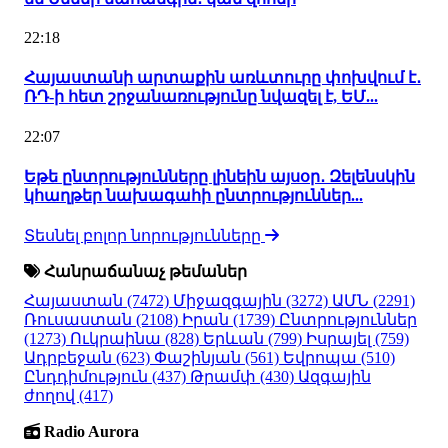
22:18
Հայաստանի արտաքին առևտուրը փոխվում է․
ՌԴ-ի հետ շրջանառությունը նվազել է, ԵՄ...
22:07
Եթե ընտրությունները լինեին այսօր․ Զելենսկին
կհաղթեր նախագահի ընտրություններ...
Տեսնել բոլոր նորությունները
Հանրաճանաչ թեմաներ
Հայաստան
(7472)
Միջազգային
(3272)
ԱՄՆ
(2291)
Ռուսաստան
(2108)
Իրան
(1739)
Ընտրություններ
(1273)
Ուկրաինա
(828)
Երևան
(799)
Իսրայել
(759)
Ադրբեջան
(623)
Փաշինյան
(561)
Եվրոպա
(510)
Ընդդիմություն
(437)
Թրամփ
(430)
Ազգային
ժողով
(417)
Radio Aurora