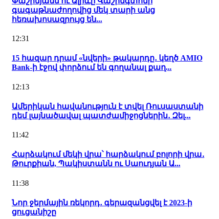
Փաշինյանն ու Ալիևը Վաշինգտոնի
գագաթնաժողովից մեկ տարի անց
հեռախոսազրույց են...
12:31
15 հազար դրամ «նվերի» թակարդը․ կեղծ AMIO
Bank-ի էջով փորձում են գողանալ քաղ...
12:13
Ամերիկան հավանություն է տվել Ռուսաստանի
դեմ լայնածավալ պատժամիջոցներին․ Զել...
11:42
Հարձակում մեկի վրա՝ հարձակում բոլորի վրա․
Թուրքիան, Պակիստանն ու Սաուդյան Ա...
11:38
Նոր ջերմային ռեկորդ․ գերազանցվել է 2023-ի
ցուցանիշը