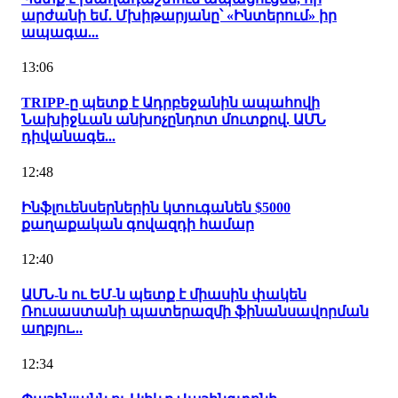
արժանի եմ․ Մխիթարյանը՝ «Ինտերում» իր
ապագա...
13:06
TRIPP-ը պետք է Ադրբեջանին ապահովի
Նախիջևան անխոչընդոտ մուտքով. ԱՄՆ
դիվանագե...
12:48
Ինֆլուենսերներին կտուգանեն $5000
քաղաքական գովազդի համար
12:40
ԱՄՆ-ն ու ԵՄ-ն պետք է միասին փակեն
Ռուսաստանի պատերազմի ֆինանսավորման
աղբյու...
12:34