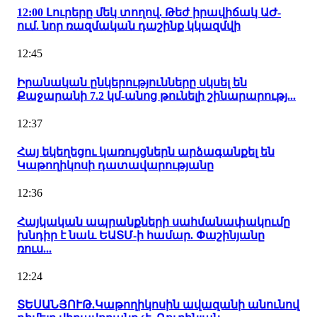
12:00 Լուրերը մեկ տողով. Թեժ իրավիճակ ԱԺ-
ում. նոր ռազմական դաշինք կկազմվի
12:45
Իրանական ընկերությունները սկսել են
Քաջարանի 7.2 կմ-անոց թունելի շինարարությ...
12:37
Հայ եկեղեցու կառույցներն արձագանքել են
Կաթողիկոսի դատավարությանը
12:36
Հայկական ապրանքների սահմանափակումը
խնդիր է նաև ԵԱՏՄ-ի համար. Փաշինյանը
ռուս...
12:24
ՏԵՍԱՆՅՈՒԹ.Կաթողիկոսին ավազանի անունով