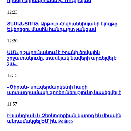
դիմելը վիրավորանք չէ. Ռուբինյան
12:23
ՏԵՍԱՆՅՈՒԹ. Արթուր Հովհաննիսյանի ելույթը
Եկեղեցու մասին հանդարտ չանցավ
12:20
ԱՄՆ-ը շարունակում է Իրանի ծովային
շրջափակումը․ տասնյակ նավերի արգելվել է
շա...
12:15
«Ծիրան» սուպերմարկետի հացի
արտադրամասի գործունեությունը կասեցվել է
11:57
Իսլանդիան և Չեռնոգորիան կարող են միասին
անդամակցել ԵՄ-ին. Politico