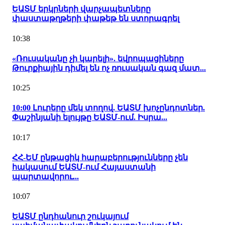
ԵԱՏՄ երկրների վարչապետները
փաստաթղթերի փաթեթ են ստորագրել
10:38
«Ռուսականը չի կարելի». եվրոպացիները
Թուրքիային դիմել են ոչ ռուսական գազ մատ...
10:25
10:00 Լուրերը մեկ տողով. ԵԱՏՄ խոչընդոտներ.
Փաշինյանի ելույթը ԵԱՏՄ-ում. Իսրա...
10:17
ՀՀ-ԵՄ ընթացիկ հարաբերությունները չեն
հակասում ԵԱՏՄ-ում Հայաստանի
պարտավորու...
10:07
ԵԱՏՄ ընդհանուր շուկայում