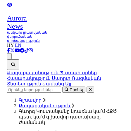
Aurora
News
անկախ լրատվական-
վերլուծական
գործակալություն
HY
EN
Ցանկ
Քաղաքականություն
Պատահարներ
Հասարակություն
Սպորտ
Ռազմական
Տնտեսություն
Ժամանց
Այլ
Որոնել
Գլխավոր
Քաղաքականություն
Գևորգ Կոստանյանը կդառնա կա՛մ ՀՔԾ
պետ, կա՛մ գլխավոր դատախազ․
Ժամանակ