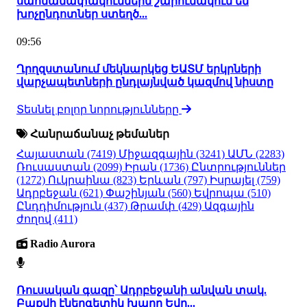
սահմանափակումներն շարունակում են
խոչընդոտներ ստեղծ...
09:56
Ղրղզստանում մեկնարկեց ԵԱՏՄ երկրների
վարչապետների ընդլայնված կազմով նիստը
Տեսնել բոլոր նորությունները
Հանրաճանաչ թեմաներ
Հայաստան
(7419)
Միջազգային
(3241)
ԱՄՆ
(2283)
Ռուսաստան
(2099)
Իրան
(1736)
Ընտրություններ
(1272)
Ուկրաինա
(823)
Երևան
(797)
Իսրայել
(759)
Ադրբեջան
(621)
Փաշինյան
(560)
Եվրոպա
(510)
Ընդդիմություն
(437)
Թրամփ
(429)
Ազգային
ժողով
(411)
Radio Aurora
Ռուսական գազը՝ Ադրբեջանի անվան տակ.
Բաքվի էներգետիկ խաղը Եվր...