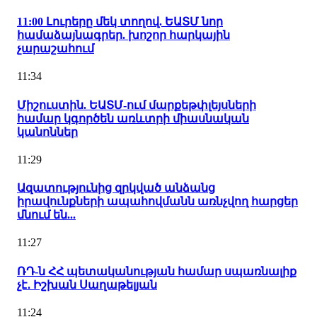
11:00 Լուրերը մեկ տողով. ԵԱՏՄ նոր
համաձայնագրեր. խոշոր հարկային
չարաշահում
11:34
Միշուստին. ԵԱՏՄ-ում մարքեթփլեյսների
համար կգործեն առևտրի միասնական
կանոններ
11:29
Ազատությունից զրկված անձանց
իրավունքների ապահովմանն առնչվող հարցեր
մնում են...
11:27
ՌԴ-ն ՀՀ պետականության համար սպառնալիք
չէ․ Իշխան Սաղաթելյան
11:24