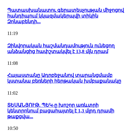
Պատասխանատու գերատեսչության միջոցով
հանդիպում կկազմակերպվի տիկին
Զոնաբենդի...
11:19
Զինվորական հաշմանդամություն ունեցող
անձանցից հափշտակվել է 13,8 մլն դրամ
11:08
Հայաստանը Ադրբեջանով տարանցմամբ
կստանա բեռների հերթական խմբաքանակը
11:02
ՏԵՍԱՆՅՈՒԹ. ՊԵԿ-ը խոշոր առևտրի
կենտրոնում բացահայտել է 1,3 մլրդ դրամի
թաքցվա...
10:50