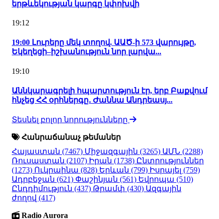
երթևեկության կարգը կփոխվի
19:12
19:00 Լուրերը մեկ տողով. ԱԱԾ-ի 573 վարույթը,
Եկեղեցի–իշխանություն նոր լարվա...
19:10
Աննկարագրելի հպարտություն էր, երբ Բաքվում
հնչեց ՀՀ օրհներգը․ Ժաննա Անդրեասյ...
Տեսնել բոլոր նորությունները
Հանրաճանաչ թեմաներ
Հայաստան
(7467)
Միջազգային
(3265)
ԱՄՆ
(2288)
Ռուսաստան
(2107)
Իրան
(1738)
Ընտրություններ
(1273)
Ուկրաինա
(828)
Երևան
(799)
Իսրայել
(759)
Ադրբեջան
(621)
Փաշինյան
(561)
Եվրոպա
(510)
Ընդդիմություն
(437)
Թրամփ
(430)
Ազգային
ժողով
(417)
Radio Aurora