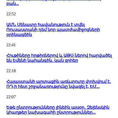
բան...
22:52
ԱՄՆ Սենատը հավանություն է տվել
Ռուսաստանի դեմ նոր պատժամիջոցների
օրինագծին
22:41
Հութիները հրթիռներով և ԱԹՍ-ներով հարվածել
են Եմենի նահանգին․ կան զոհեր
22:18
Հայաստանի արտաքին առևտուրը փոխվում է․
ՌԴ-ի հետ շրջանառությունը նվազել է, ԵՄ...
22:07
Եթե ընտրությունները լինեին այսօր․ Զելենսկին
կհաղթեր նախագահի ընտրություններ...