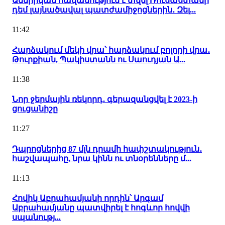
Ամերիկան հավանություն է տվել Ռուսաստանի
դեմ լայնածավալ պատժամիջոցներին․ Զել...
11:42
Հարձակում մեկի վրա՝ հարձակում բոլորի վրա․
Թուրքիան, Պակիստանն ու Սաուդյան Ա...
11:38
Նոր ջերմային ռեկորդ․ գերազանցվել է 2023-ի
ցուցանիշը
11:27
Դպրոցներից 87 մլն դրամի հափշտակություն․
հաշվապահը, նրա կինն ու տնօրենները մ...
11:13
Հովիկ Աբրահամյանի որդին՝ Արգամ
Աբրահամյանը պատվիրել է հոգևոր հովվի
սպանությ...