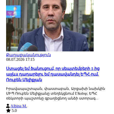
Քաղաքականություն
08.07.2026 17:15
Ստացել եմ ծանուցում, որ սեպտեմբերի 1-ից
այլևս դադարելու եմ դասավանդել ԵՊՀ-ում.
Ռուբեն Մելիքյան
Իրավապաշտպան, փաստաբան, Արցախի նախկին
ՄԻՊ Ռուբեն Մելիքյանը տեղեկցնում է՝&nbsp; ԵՊՀ
ռեկտորի պաշտոնը զբաղեցնող անձի ստորագ...
Albina M.
5.0