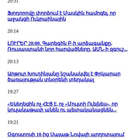
20:31
Ֆյոդորովը փորձում է Մասկին համոզել, որ
աջակցի Ուկրաինային
20:14
ԼՈՒՐԵՐ 20:00. Գարեգին Բ-ի արձագանքը,
Ռուսաստանի նոր հարվածները, ԱՄՆ-ի զգուշ...
20:13
Արթուր Խուդինյանը նշանակվել է Փրկարար
ծառայության տնօրենի տեղակալ
19:27
«Եկեղեցին ոչ ՀԷՑ է, ոչ «Մուլտի Ուելնես», որ
կուլակաթափ անեն ու պետականացնեն...
19:21
Օգոստոսի 10-ից Սայաթ-Նովայի պողոտայում