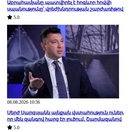
Աբրահամյանը պատվիրել է հոգևոր հովվի
սպանությունը՝ վրեժխնդրության շարժառիթով
5.0
08.08.2026 10:36
Սերժ Սարգսյանն այնքան վստահություն ուներ,
որ մեկ զանգով հարց էր լուծում․ Շարմազանով
5.0