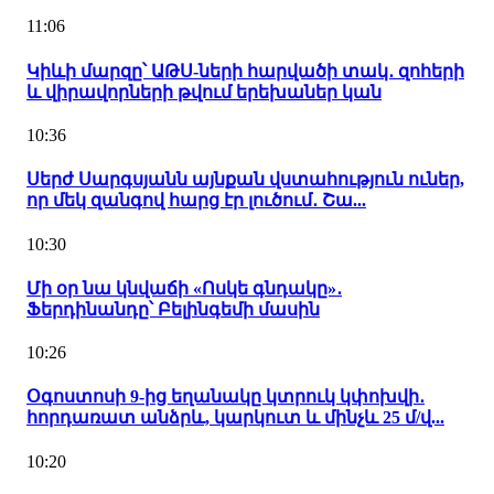
11:06
Կիևի մարզը՝ ԱԹՍ-ների հարվածի տակ․ զոհերի
և վիրավորների թվում երեխաներ կան
10:36
Սերժ Սարգսյանն այնքան վստահություն ուներ,
որ մեկ զանգով հարց էր լուծում․ Շա...
10:30
Մի օր նա կնվաճի «Ոսկե գնդակը»․
Ֆերդինանդը՝ Բելինգեմի մասին
10:26
Օգոստոսի 9-ից եղանակը կտրուկ կփոխվի․
հորդառատ անձրև, կարկուտ և մինչև 25 մ/վ...
10:20