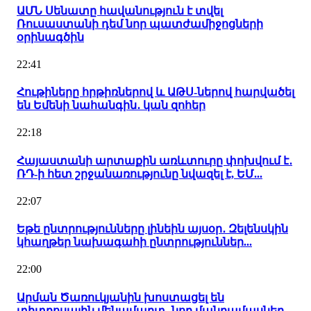
ԱՄՆ Սենատը հավանություն է տվել
Ռուսաստանի դեմ նոր պատժամիջոցների
օրինագծին
22:41
Հութիները հրթիռներով և ԱԹՍ-ներով հարվածել
են Եմենի նահանգին․ կան զոհեր
22:18
Հայաստանի արտաքին առևտուրը փոխվում է․
ՌԴ-ի հետ շրջանառությունը նվազել է, ԵՄ...
22:07
Եթե ընտրությունները լինեին այսօր․ Զելենսկին
կհաղթեր նախագահի ընտրություններ...
22:00
Արման Ծառուկյանին խոստացել են
տիտղոսային մենամարտ․ նոր մանրամասներ