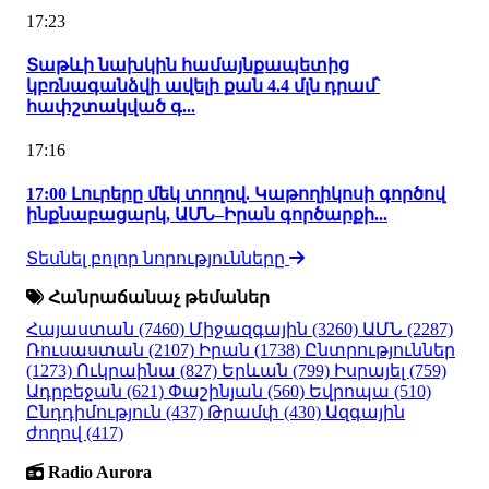
17:23
Տաթևի նախկին համայնքապետից
կբռնագանձվի ավելի քան 4.4 մլն դրամ՝
հափշտակված գ...
17:16
17:00 Լուրերը մեկ տողով. Կաթողիկոսի գործով
ինքնաբացարկ, ԱՄՆ–Իրան գործարքի...
Տեսնել բոլոր նորությունները
Հանրաճանաչ թեմաներ
Հայաստան
(7460)
Միջազգային
(3260)
ԱՄՆ
(2287)
Ռուսաստան
(2107)
Իրան
(1738)
Ընտրություններ
(1273)
Ուկրաինա
(827)
Երևան
(799)
Իսրայել
(759)
Ադրբեջան
(621)
Փաշինյան
(560)
Եվրոպա
(510)
Ընդդիմություն
(437)
Թրամփ
(430)
Ազգային
ժողով
(417)
Radio Aurora