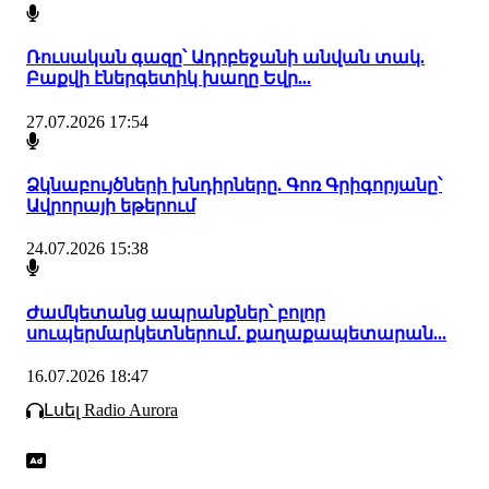
Ռուսական գազը՝ Ադրբեջանի անվան տակ.
Բաքվի էներգետիկ խաղը Եվր...
27.07.2026 17:54
Ձկնաբույծների խնդիրները. Գոռ Գրիգորյանը՝
Ավրորայի եթերում
24.07.2026 15:38
Ժամկետանց ապրանքներ՝ բոլոր
սուպերմարկետներում․ քաղաքապետարան...
16.07.2026 18:47
Լսել Radio Aurora