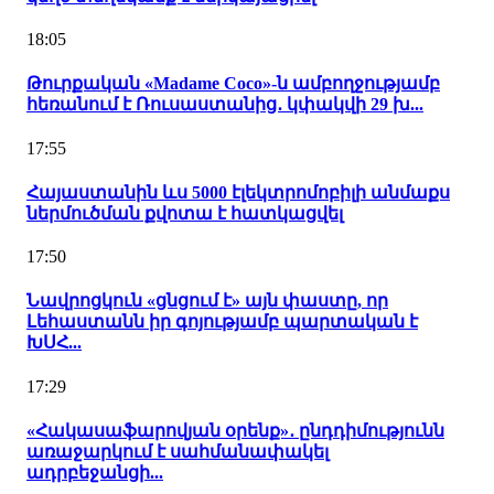
18:05
Թուրքական «Madame Coco»-ն ամբողջությամբ
հեռանում է Ռուսաստանից․ կփակվի 29 խ...
17:55
Հայաստանին ևս 5000 էլեկտրոմոբիլի անմաքս
ներմուծման քվոտա է հատկացվել
17:50
Նավրոցկուն «ցնցում է» այն փաստը, որ
Լեհաստանն իր գոյությամբ պարտական է
ԽՍՀ...
17:29
«Հակասաֆարովյան օրենք»․ ընդդիմությունն
առաջարկում է սահմանափակել
ադրբեջանցի...