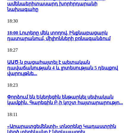
ամենաերիտասարդ խորհրդարանի
նախագահը
18:30
18:00 Լուրերը մեկ տողով. Ինքնաբացարկ
դատարանում, միլիոնների բռնագանձում
18:27
ԱԱԾ-ն բացահայտել է պետական
դավաճանության 4 և լրտեսության 5 դեպքով
վարույթնե...
18:23
Փորձում են Եկեղեցին ենթարկել սեփական
կամքին․ Գարեգին Բ-ի կոշտ հայտարարությո...
18:11
«Արարատցեմենտի» տնօրենը Կադաստրին
կեղծ տեղեկանք է ներկայացրել