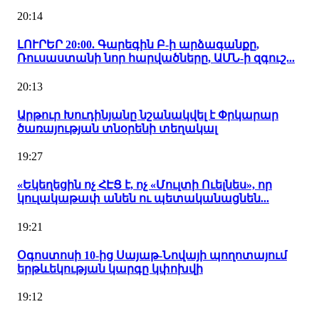
20:14
ԼՈՒՐԵՐ 20:00. Գարեգին Բ-ի արձագանքը,
Ռուսաստանի նոր հարվածները, ԱՄՆ-ի զգուշ...
20:13
Արթուր Խուդինյանը նշանակվել է Փրկարար
ծառայության տնօրենի տեղակալ
19:27
«Եկեղեցին ոչ ՀԷՑ է, ոչ «Մուլտի Ուելնես», որ
կուլակաթափ անեն ու պետականացնեն...
19:21
Օգոստոսի 10-ից Սայաթ-Նովայի պողոտայում
երթևեկության կարգը կփոխվի
19:12