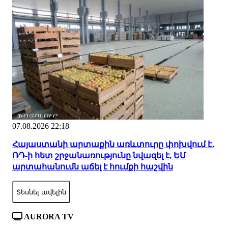
07.08.2026 22:18
Հայաստանի արտաքին առևտուրը փոխվում է․
ՌԴ-ի հետ շրջանառությունը նվազել է, ԵՄ
արտահանումն աճել է հումքի հաշվին
Տեսնել ավելին
AURORA TV