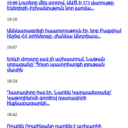
19:00 Լուրերը մեկ տողով. ԱԱԾ-ի 573 վարույթը,
Եկեղեցի–իշխանություն նոր լարվա...
19:10
Աննկարագրելի հպարտություն էր, երբ Բաքվում
հնչեց ՀՀ օրհներգը․ Ժաննա Անդրեասյ...
19:07
Երևի փոստը լավ չի աշխատում․ Նաթան
սրբազանը՝ Պոլսո պատրիարքի լռության
մասին
18:54
Դատավորը հայ էր․ Նարեկ Կարապետյանը՝
Կաթողիկոսի գործով դատավորի
ինքնաբացարկի...
18:42
Ռուբեն Ռուբինյանը դարձել է աշխարհի