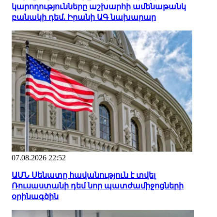
կարողությունները աշխարհի ամենաթանկ
բանակի դեմ. Իրանի ԱԳ նախարար
07.08.2026 22:52
ԱՄՆ Սենատը հավանություն է տվել
Ռուսաստանի դեմ նոր պատժամիջոցների
օրինագծին