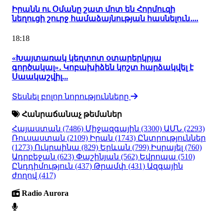
Իրանն ու Օմանը շատ մոտ են Հորմուզի
նեղուցի շուրջ համաձայնության հասնելուն․...
18:18
«Խայտառակ կեղտոտ օտարերկրյա
գործակալ»․ Կոբախիձեն կոշտ հարձակվել է
Սաակաշվիլ...
Տեսնել բոլոր նորությունները
Հանրաճանաչ թեմաներ
Հայաստան
(7486)
Միջազգային
(3300)
ԱՄՆ
(2293)
Ռուսաստան
(2109)
Իրան
(1743)
Ընտրություններ
(1273)
Ուկրաինա
(829)
Երևան
(799)
Իսրայել
(760)
Ադրբեջան
(623)
Փաշինյան
(562)
Եվրոպա
(510)
Ընդդիմություն
(437)
Թրամփ
(431)
Ազգային
ժողով
(417)
Radio Aurora