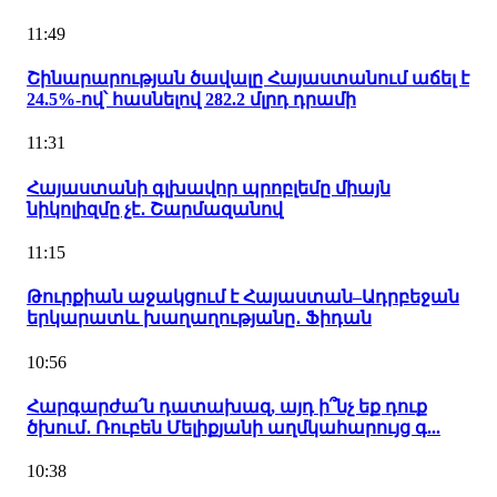
11:49
Շինարարության ծավալը Հայաստանում աճել է
24.5%-ով՝ հասնելով 282.2 մլրդ դրամի
11:31
Հայաստանի գլխավոր պրոբլեմը միայն
նիկոլիզմը չէ․ Շարմազանով
11:15
Թուրքիան աջակցում է Հայաստան–Ադրբեջան
երկարատև խաղաղությանը․ Ֆիդան
10:56
Հարգարժա՛ն դատախազ, այդ ի՞նչ եք դուք
ծխում․ Ռուբեն Մելիքյանի աղմկահարույց գ...
10:38