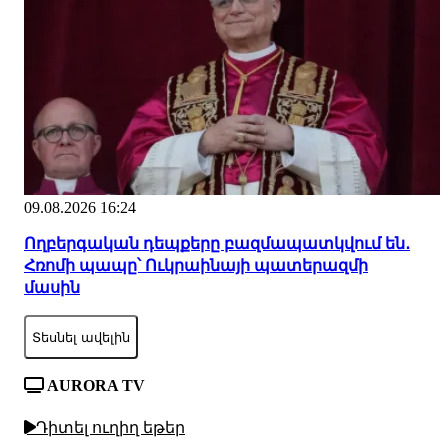
09.08.2026 16:24
Ողբերգական դեպքերը բազմապատկվում են․
Հռոմի պապը՝ Ուկրաինայի պատերազմի
մասին
Տեսնել ավելին
AURORA TV
Դիտել ուղիղ եթեր