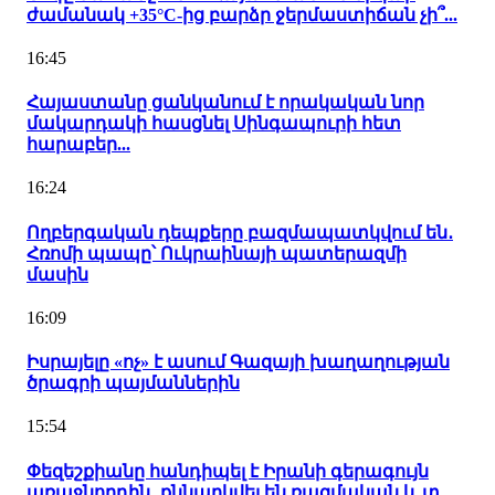
ժամանակ +35°C-ից բարձր ջերմաստիճան չի՞...
16:45
Հայաստանը ցանկանում է որակական նոր
մակարդակի հասցնել Սինգապուրի հետ
հարաբեր...
16:24
Ողբերգական դեպքերը բազմապատկվում են․
Հռոմի պապը՝ Ուկրաինայի պատերազմի
մասին
16:09
Իսրայելը «ոչ» է ասում Գազայի խաղաղության
ծրագրի պայմաններին
15:54
Փեզեշքիանը հանդիպել է Իրանի գերագույն
առաջնորդին․ քննարկվել են ռազմական և տ...