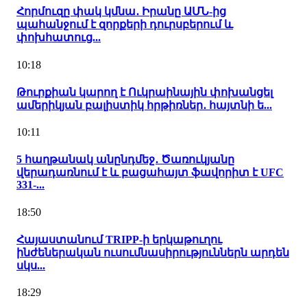
Հորմուզը փակ կմնա․ Իրանը ԱՄՆ-ից
պահանջում է զորքերի դուրսբերում և
փոխհատուց...
10:18
Թուրքիան կարող է Ուկրաինային փոխանցել
ամերիկյան բալիստիկ հրթիռներ․ հայտնի ե...
10:11
5 հաղթանակ անընդմեջ․ Ծառուկյանը
վերադառնում է և բացահայտ ֆավորիտ է UFC
331-...
18:50
Հայաստանում TRIPP-ի երկաթուղու
ինժեներական ուսումնասիրություններն արդեն
սկս...
18:29