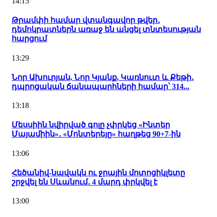
14:15
Թրամփի համար վտանգավոր թվեր․
դեմոկրատներն առաջ են անցել տնտեսության
հարցում
13:29
Նոր Ախուրյան, Նոր Կյանք, Կառնուտ և Քեթի․
դպրոցական ճանապարհների համար՝ 314...
13:18
Մեսսիին նվիրված գոլը չփրկեց «Ինտեր
Մայամիին»․ «Մոնտերեյը» հաղթեց 90+7-ին
13:06
Հեծանիվ-նավակն ու ջրային մոտոցիկլետը
շրջվել են Սևանում․ 4 մարդ փրկվել է
13:00