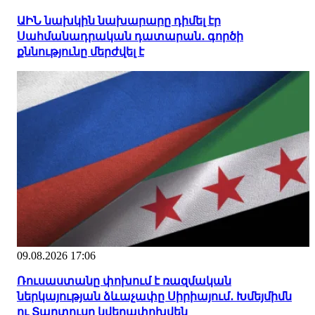
ԱԻՆ նախկին նախարարը դիմել էր
Սահմանադրական դատարան․ գործի
քննությունը մերժվել է
09.08.2026 17:06
Ռուսաստանը փոխում է ռազմական
ներկայության ձևաչափը Սիրիայում․ Խմեյմիմն
ու Տարտուսը կվերափոխվեն