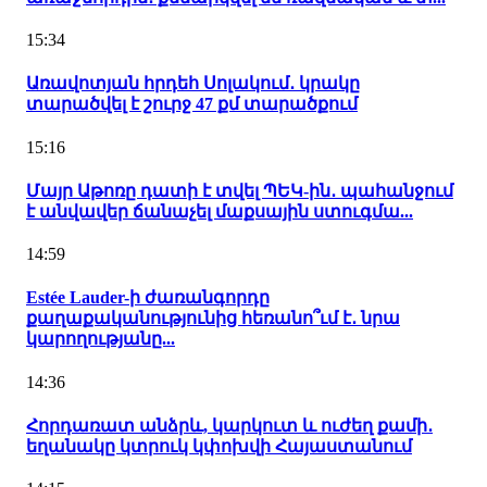
15:34
Առավոտյան հրդեհ Սոլակում․ կրակը
տարածվել է շուրջ 47 քմ տարածքում
15:16
Մայր Աթոռը դատի է տվել ՊԵԿ-ին․ պահանջում
է անվավեր ճանաչել մաքսային ստուգմա...
14:59
Estée Lauder-ի ժառանգորդը
քաղաքականությունից հեռանո՞ւմ է․ նրա
կարողությանը...
14:36
Հորդառատ անձրև, կարկուտ և ուժեղ քամի․
եղանակը կտրուկ կփոխվի Հայաստանում