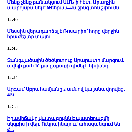
Մենք չենք բանակցում ԱՄՆ-ի հետ․ Արաղչին
պարզաբանել է Թեհրան–Վաշինգտոն շփումն...
12:46
Մեսսին վերադարձել է Ռոսարիո՝ հորը վերջին
հրաժեշտը տալու
12:43
Զանգվածային ծեծկռտուք Արարատի մարզում.
ավելի քան 10 քաղաքացի դիմել է հիվանդ...
12:34
Արգամ Աբրահամյանը 2 ամսով կալանավորվեց․
ՔԿ
12:13
Իրավիճակը վատագույնն է պատերազմի
սկզբից ի վեր․ Ուկրաինայում ահազանգում են
Հ...