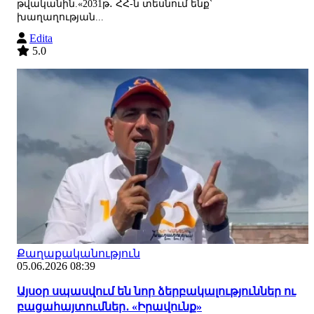
թվականին.«2031թ․ ՀՀ-ն տեսնում ենք՝
խաղաղության...
Edita
5.0
Քաղաքականություն
05.06.2026 08:39
Այսօր սպասվում են նոր ձերբակալություններ ու
բացահայտումներ․ «Իրավունք»